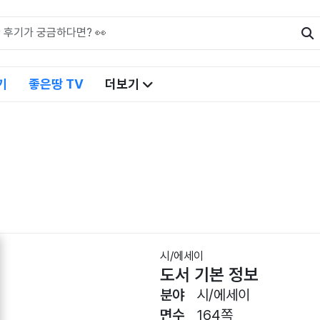
기
좋은땅 TV
더보기
시/에세이
도서 기본 정보
분야
시/에세이
면수
164쪽