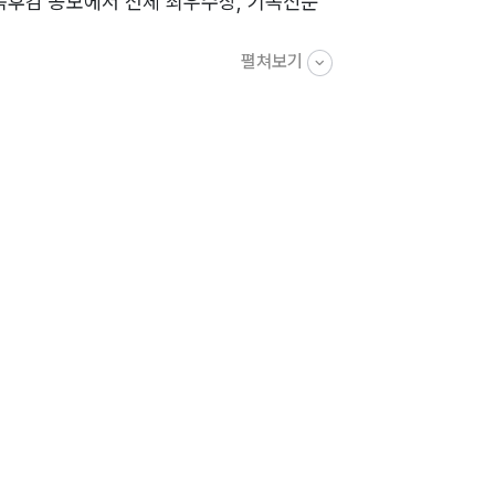
독후감 공모에서 전체 최우수상, 기독신문
펼쳐보기
창작하고, 성경연구에도 힘쓰고 있다.