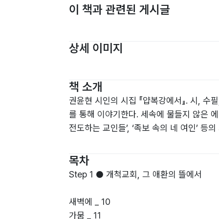
이 책과 관련된 게시글
상세 이미지
책 소개
권윤현 시인의 시집 『얍복강에서』. 시, 수
를 통해 이야기한다. 세속에 물들지 않은 에
전도하는 교인들’, ‘족보 속의 네 여인’ 
목차
Step 1 ● 개척교회, 그 애환의 뜰에서
새벽에 _ 10
가뭄 _ 11