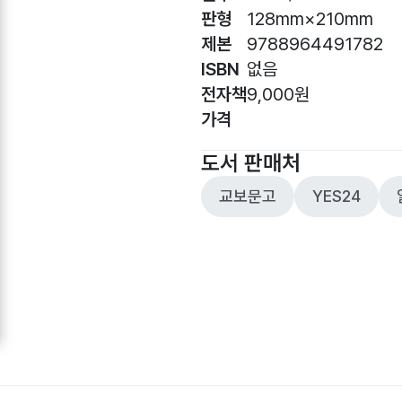
판형
128mm×210mm
제본
9788964491782
ISBN
없음
전자책
9,000원
가격
도서 판매처
교보문고
YES24