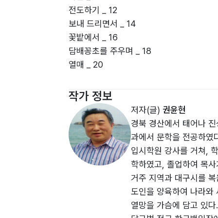
전도하기 _ 12
보내 드리면서 _ 14
꽃밭에서 _ 16
담배꽁초를 주우며 _ 18
열매 _ 20
고통 하는 성도들을 생각하면 _ 22
이 밤 지나면 _ 25
작가 정보
주일 예배 _ 26
저자(글)
권윤현
찢어지네 _ 28
경북 경산에서 태어나 진
가는 사람 _ 30
과에서 문학을 전공하였다
걸어온 길 _ 32
입시학원 강사를 거쳐, 
겨울 _ 34
학하였고, 졸업하여 목사
칠흑의 어둠이 몰려올 때 _ 36
거주 지역과 대구시를 복
겨울나무 1 _ 38
도인을 양육하여 나라와 
개척교회 목사의 비애 _ 40
열망을 가슴에 담고 있다.
봄볕 _ 42