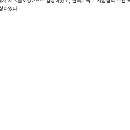
서 시 <금호강>으로 입상하였고, 한국기독교 서점협회 주관 
상하였다.
로 시인에 등단하였으며, 현재 시, 수필, 칼럼 등을 활발하게 
대의 저항시에 나타난 현실인식?(1988)
(2009, 쿰란)
은땅)
(출간 예정)