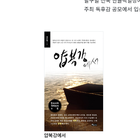
달구벌 전국 한글백일장에
개척교회의 한 자리 _ 43
주최 독후감 공모에서 입
추수 감사절 _ 44
시집 ?저 하늘에 당신이?
전화하지 마세요 _ 46
병문안 _ 48
저서: 논문집 ?식민지 시
힘 빠질 거야 _ 50
시 집 ?저 하늘에 당신이? 
이제 _ 52
?얍복강에서? (2011, 좋
겨울나무 2 _ 54
연구집 ?예수님의 약속? 
고맙습니다 _ 56
Step 2 ● 교회여, 한국교회여
천만 원짜리 부흥사_ 58
좋은 설교_ 60
담_ 62
성경을 읽으며_ 63
얍복강에서
현대 기독교인들_ 66