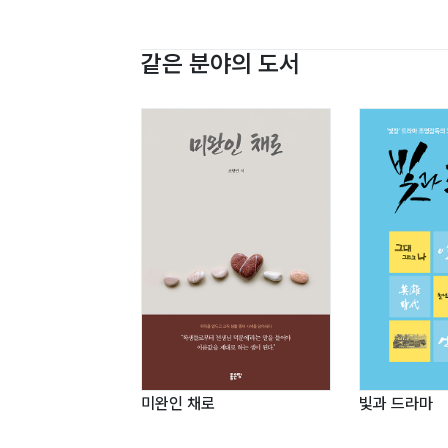
싸구려로 파는 아줌마_ 68
대형교회 목사들은 좋겠다_ 69
같은 분야의 도서
사라진 개척교회_ 72
가시박_ 74
숫자_ 77
기독교계의 하늘_ 78
부평초_ 80
목사 과잉 시대_ 82
자본주의에 오염된 한국교회_ 84
수평이동_ 86
당신은 예수 믿는 사람이 아닙니다_ 88
석 선장의 미소_ 90
작은 교회는 큰 교회의 모판_ 92
성도를 전도하는 교인들_ 94
미완인 채로
빛과 드라마
한국에 오신 예수님_ 96
얍복강에서_ 98