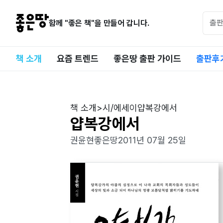
함께 "좋은 책"을 만들어 갑니다.
책 소개
요즘 트렌드
좋은땅 출판 가이드
출판후
책 소개
>
시/에세이
얍복강에서
얍복강에서
권윤현
좋은땅
2011년 07월 25일