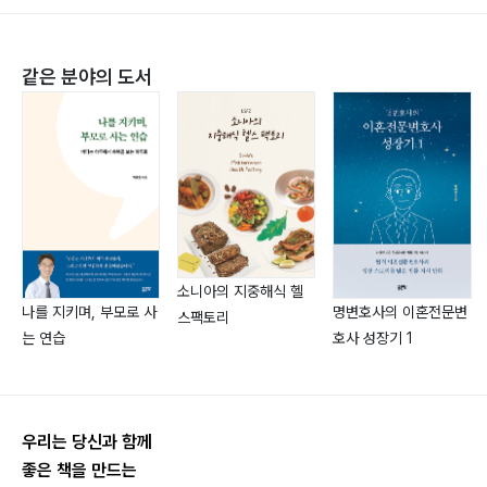
4) 학교적응의 문제
| 02 문제음주자의 자녀의 유형 …………… 63
같은 분야의 도서
1) COAs의 성별 차이에 따른 적응
2) COAs의 연령에 따른 적응
3) COAs의 정신건강과 사회적 지지
4) COAs의 동반의존성
| 03 COAs의 부적응 논의에 대한 비판적 평가
…………… 78
1) 의학적 모델의 한계
소니아의 지중해식 헬
2) 가족체계이론의 한계
나를 지키며, 부모로 사
명변호사의 이혼전문변
스팩토리
3) COAs의 부적응 이론에 대한 비판
는 연습
호사 성장기 1
Part. 05 음주 부모와 자녀의 진로를 이해하라 …………
우리는 당신과 함께
87
좋은 책을 만드는
| 01 진로상담의 개념 및 필요성 …………… 88