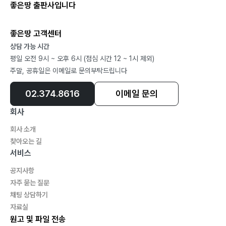
좋은땅 출판사입니다
| 02 진로지도의 단계 …………… 90
| 03 진로지도의 실제 …………… 91
좋은땅 고객센터
| 04 진로상담 …………… 94
상담 가능 시간
| 05 진로상담과 학업 문제 …………… 101
평일 오전 9시 ~ 오후 6시 (점심 시간 12 ~ 1시 제외)
| 06 부모의 문제음주로 인한 자녀의 진로 문제
주말, 공휴일은 이메일로 문의부탁드립니다
…………… 111
02.374.8616
이메일 문의
1) 진로결정의 장벽
2) 진로선택과 열등감
회사
3) 진로상담을 통한 진로설정
회사 소개
찾아오는 길
Part. 06 COAs 사례를 살펴보자 ………… 123
서비스
| 01 사례연구소개 …………… 125
공지사항
1) 사례자의 일반적인 이해
자주 묻는 질문
2) 형상학적 고찰
채팅 상담하기
자료실
| 02 가족체계와 심리사회적 적응경험 …………… 130
원고 및 파일 전송
1) 가족기능