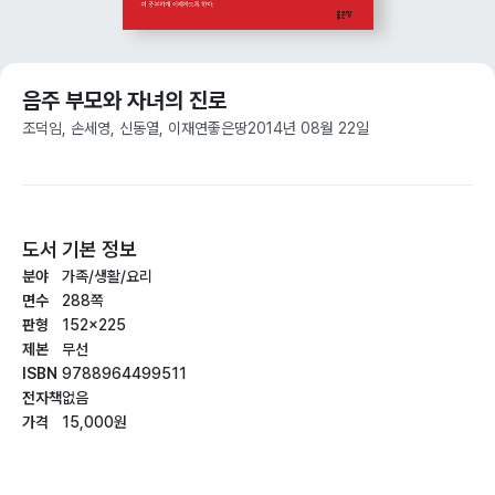
음주 부모와 자녀의 진로
조덕임, 손세영, 신동열, 이재연
좋은땅
2014년 08월 22일
도서 기본 정보
분야
가족/생활/요리
면수
288쪽
판형
152×225
제본
무선
ISBN
9788964499511
전자책
없음
가격
15,000원