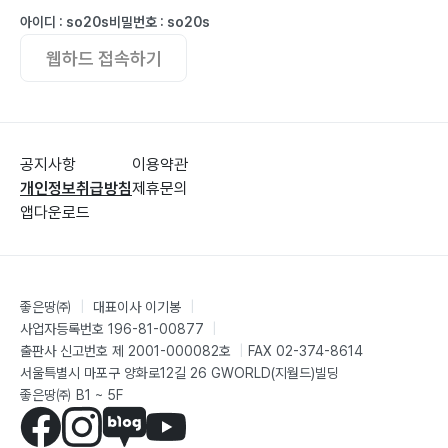
2) 음주부모가 자녀들의 심리사회적 적응에 미치는 영향
아이디 : so20s
비밀번호 : so20s
3) 사례자들의 심리사회적 적응경험의 이해
웹하드 접속하기
Part. 07 사례 평가를 살펴보자 ………… 171
| 01 사례 (1) …………… 172
공지사항
이용약관
| 02 사례 (2) …………… 174
개인정보취급방침
제휴문의
앱다운로드
1) 심리적 평가
2) 체계적 평가
3) 가정문화에 대한 평가
4) 적응에 대한 평가
좋은땅㈜
|
대표이사 이기봉
|
사업자등록번호 196-81-00877
|
출판사 신고번호 제 2001-000082호
|
FAX 02-374-8614
서울특별시 마포구 양화로12길 26 GWORLD(지월드)빌딩
?참고문헌 …………… 199
좋은땅㈜ B1 ~ 5F
?부록 1 | 현상학과 현상학적 연구방법 …………… 211