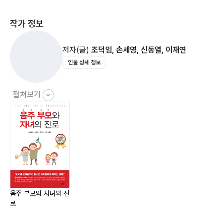
작가 정보
Part. 03 문제음주 부모의 자녀에 대해 이해하라 …… 31
| 01 문제음주 부모와 자녀 …………… 33
저자(글)
조덕임, 손세영, 신동열, 이재연
| 02 문제음주자의 청소년 자녀의 특성 …………… 36
인물 상세 정보
1) 신체적 특성
2) 정서적 특성
3) 행동적 특성
펼쳐보기
4) 세대 전수의 특성
Part. 04 부모의 문제음주와 청소년의 적응을 이해하라
…… 49
| 01 문제음주가 청소년의 심리사회적 적응에 미치는 영
향 ……… 50
1) 심리사회적 적응의 의미
음주 부모와 자녀의 진
로
2) 내재화 문제
3) 외현화 문제