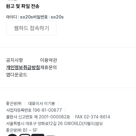
원고 및 파일 전송
아이디 : so20s
비밀번호 : so20s
웹하드 접속하기
공지사항
이용약관
개인정보취급방침
제휴문의
앱다운로드
좋은땅㈜
|
대표이사 이기봉
|
사업자등록번호 196-81-00877
|
출판사 신고번호 제 2001-000082호
|
FAX 02-374-8614
서울특별시 마포구 양화로12길 26 GWORLD(지월드)빌딩
좋은땅㈜ B1 ~ 5F