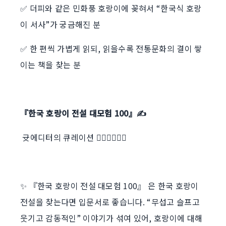
✅ 더피와 같은 민화풍 호랑이에 꽂혀서 “한국식 호랑
이 서사”가 궁금해진 분
✅ 한 편씩 가볍게 읽되, 읽을수록 전통문화의 결이 쌓
이는 책을 찾는 분
『한국 호랑이 전설 대모험 100』✍️
귯에디터의 큐레이션 🙋🏻‍♀️🙋🏻‍♂️
✨ 『한국 호랑이 전설 대모험 100』 은 한국 호랑이
전설을 찾는다면 입문서로 좋습니다. “무섭고 슬프고
웃기고 감동적인” 이야기가 섞여 있어, 호랑이에 대해