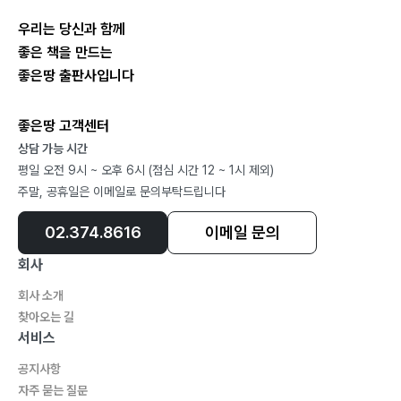
우리는 당신과 함께
좋은 책을 만드는
좋은땅 출판사입니다
좋은땅 고객센터
상담 가능 시간
평일 오전 9시 ~ 오후 6시 (점심 시간 12 ~ 1시 제외)
주말, 공휴일은 이메일로 문의부탁드립니다
02.374.8616
이메일 문의
회사
회사 소개
찾아오는 길
서비스
공지사항
자주 묻는 질문