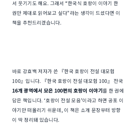
서 웃기기도 해요. 그래서 “한국식 호랑이 이야기 한
권만 제대로 읽어보고 싶다"라는 생각이 드셨다면 이
책을 추천드리겠습니다.
바로 강효백 저자가 쓴 『한국 호랑이 전설 대모험
100』입니다. 『한국 호랑이 전설 대모험 100』 전국
16개 광역에서 모은 100편의 호랑이 이야기
를 한 권에
담은 책입니다. ‘호랑이 전설 모음’이라고 하면 공포 이
야기만 떠올리기 쉬운데, 이 책은 소개 문장부터 방향
이 딱 정리돼 있습니다.