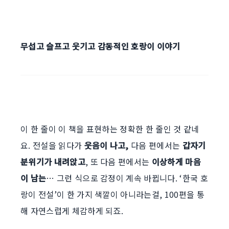
무섭고 슬프고 웃기고 감동적인 호랑이 이야기
이 한 줄이 이 책을 표현하는 정확한 한 줄인 것 같네
요. 전설을 읽다가
웃음이 나고,
다음 편에서는
갑자기
분위기가 내려앉고
, 또 다음 편에서는
이상하게 마음
이 남는
… 그런 식으로 감정이 계속 바뀝니다. ‘한국 호
랑이 전설’이 한 가지 색깔이 아니라는걸, 100편을 통
해 자연스럽게 체감하게 되죠.