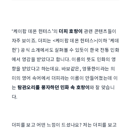
‘케이팝 데몬 헌터스’의
더피 호랑이
관련 콘텐츠들이
자주 보이죠. 더피는 <케이팝 데몬 헌터스>(이하 '케데
헌') 공식 소개에서도 살펴볼 수 있듯이 한국 전통 민화
에서 영감을 받았다고 합니다. 이름의 뜻도 민화의 영
향을 받았다고 하는데요. 바보같은, 엉뚱한이라는 의
미의 영어 속어에서 더피라는 이름이 만들어졌는데 이
는
탐관오리를 풍자하던 민화 속 호랑이
와 잘 맞습니
다.
더피를 보고 어떤 느낌이 드셨나요? 저는 더피를 보고