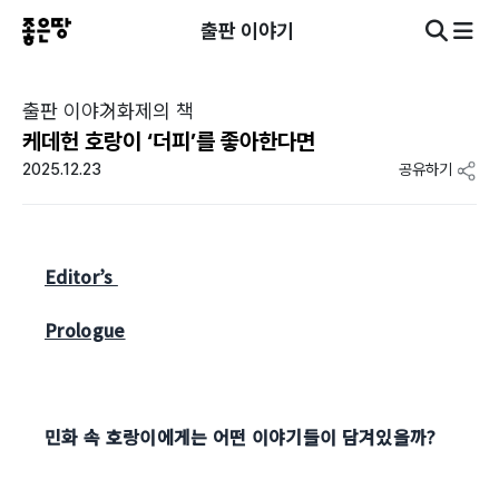
출판 이야기
출판 이야기
화제의 책
케데헌 호랑이 ‘더피’를 좋아한다면
2025.12.23
공유하기
Editor’s
Prologue
민화 속 호랑이에게는 어떤 이야기들이 담겨있을까?