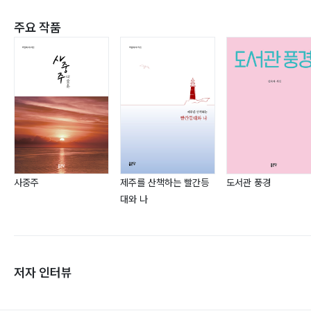
주요 작품
사중주
제주를 산책하는 빨간등
도서관 풍경
대와 나
저자 인터뷰