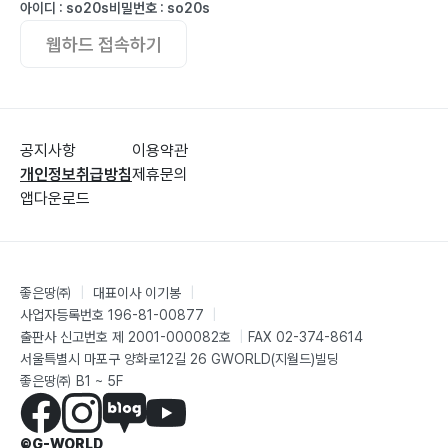
아이디 : so20s
비밀번호 : so20s
웹하드 접속하기
공지사항
이용약관
개인정보취급방침
제휴문의
앱다운로드
좋은땅㈜
|
대표이사 이기봉
|
사업자등록번호 196-81-00877
|
출판사 신고번호 제 2001-000082호
|
FAX 02-374-8614
서울특별시 마포구 양화로12길 26 GWORLD(지월드)빌딩
좋은땅㈜ B1 ~ 5F
©G-WORLD