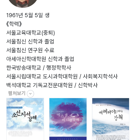
9. 요단 서편에 세운 단(수22장) … 69
10. 여호수아의 유언(수23~24장) … 76
1961년 5월 5일 생
11. 여호수아서 정리 … 81
《학력》
서울교육대학교(중퇴)
PART 1
서울침신 신학과 졸업
가나안 정복(BC 1406~1386년, 20년간) ? 13
서울침신 연구원 수료
아세아신학대학원 신학과 졸업
■ 사사시대 서론?88
한국방송대학교 / 행정학학사
A. 사사기 … 98
서울시립대학교 도시과학대학원 / 사회복지학석사
1. 불완전한 정복으로 인한 재앙(삿1~2장) … 98
백석대학교 기독교전문대학원 / 신학박사
2. 옷니엘과 에훗(삿3장) … 106
펼쳐보기
《경력》
3. 드보라와 바락 장군(삿4~5장) … 111
SL교회 전도사(1991년)
4. 기드온과 300용사(삿6~8장) … 116
예장총회 강도사(1996년)
5. 아비멜렉(삿9장) … 126
수도노회 목사(1997년)
6. 입다(삿10~12:7) … 131
천강, 선목교회 담임(1996~2009년)
7. 삼손(삿12:8~15:20) … 140
신흥대학, 성덕대학 강사(2004~2007년)