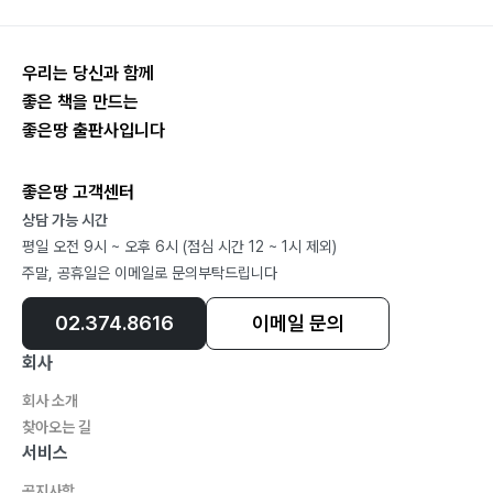
C. 엘리와 사무엘 … 202
1. 한나의 기도(삼상1:1~2:11) … 202
우리는 당신과 함께
2. 엘리와 불량한 자식들(삼상2:12~17, 2:22~4:22) …
좋은 책을 만드는
208
좋은땅 출판사입니다
3. 돌아온 법궤(삼상5:1~7:2) … 215
4. 미스바의 회개운동(삼상7:3~17) … 221
좋은땅 고객센터
5. 사무엘의 노년-왕의 요구(삼상8장) … 226
상담 가능 시간
평일 오전 9시 ~ 오후 6시 (점심 시간 12 ~ 1시 제외)
■ ‘가나안 정복과 사사시대’ 정리?233
주말, 공휴일은 이메일로 문의부탁드립니다
02.374.8616
이메일 문의
참고도서?239
회사
회사 소개
찾아오는 길
서비스
공지사항