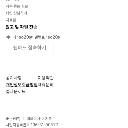
자주 묻는 질문
채팅 상담하기
자료실
원고 및 파일 전송
아이디 : so20s
비밀번호 : so20s
웹하드 접속하기
공지사항
이용약관
개인정보취급방침
제휴문의
앱다운로드
좋은땅㈜
|
대표이사 이기봉
|
사업자등록번호 196-81-00877
|