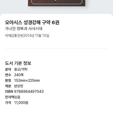
오아시스 성경강해 구약 6권
가나안 정복과 사사시대
박재갑
좋은땅
2014년 11월 15일
도서 기본 정보
분야
종교/역학
면수
240쪽
판형
152mm×225mm
제본
반양장
ISBN
9788964497043
전자책
있음
가격
11,000원