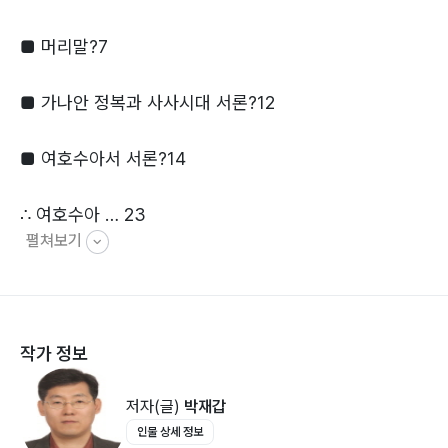
과 같다.
■ 머리말?7
첫째, 여호수아의 가나안 정복과 영토분배에 대한 것이다.
둘째, 열두 사사들의 사역이다. 갈렙의 조카 옷니엘, 왼손
■ 가나안 정복과 사사시대 서론?12
잡이 에훗, 여사사 드보라(바락 장군), 300
용사와 함께한 기드온, 서원을 이행한 입다, 괴력의 나실
■ 여호수아서 서론?14
인 삼손이다. 그리고 기드온의 아들 독재자
엘리멜렉의 통치도 있다.
∴ 여호수아 … 23
셋째, 부록으로 사사기에 ‘단 지파의 우상 채택’ ‘기브아
펼쳐보기
1. 요단강 도하(수3~4장) … 23
비류의 만행과 전쟁’에 대해 것과 룻기에 ‘모
2. 여리고성 함락(수5~6장) … 28
압 여인 룻의 신앙과 효행’이 있다.
3. 아이성과 아간(수7~8장) … 37
넷째, 왕상1~8에 기록된 것으로 엘리와 사무엘의
4. 기브온 거민과 맺은 조약(수9장, 삼하21:1~14) … 44
작가 정보
5. 기브온 전투와 남쪽 지역 정복(수10장) … 49
6. 야빈과의 전투와 북쪽 지역 정복(수11~17장) … 53
저자(글)
박재갑
7. 일곱 지파의 기업 분배(수18~19장) … 57
인물 상세 정보
8. 도피성과 레위인의 분깃(수20~21장) … 62