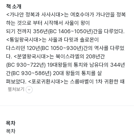
책 소개
<가나안 정복과 사사시대>는 여호수아가 가나안을 정복
하는 것으로 부터 시작해서 사울이 왕이
되기 전까지 356년(BC 1406~1050년)간을 다루었다.
<통일왕국시대>는 사울과 다윗과 솔로몬이
다스리던 120년(BC 1050~930년)간의 역사를 다루었
다. <분열왕국시대>는 북이스라엘의 208년간
(BC 930~722년) 19대왕들의 통치와 남유다의 344년
간(BC 930~586년) 20대 왕들의 통치를 살
펴보았다. <포로귀환시대>는 스룹바벨이 1차 귀환한 때
펼쳐보기
부터 에스라의 귀환을 거쳐 느헤미야의 귀환
과 사역까지 약 100년(BC 536~430년)간의 사건을 다
루었다.
본 권 <가나안 정복과 사사시대>는 여호수아, 사사기, 룻
목차
기와 삼상1~8장을 본문으로 한다. 엘리와
목차
사무엘을 사사로 포함하였기 때문이다. 주요 내용은 다음