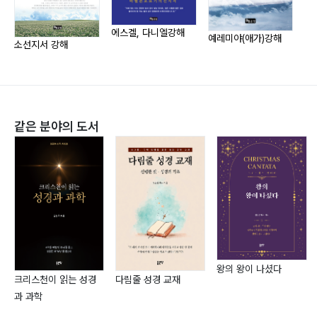
8. 삼손의 최후(삿16장) … 147
예장총회 수도노회 노회장(2007~2009년)
9. 단 지파의 우상 채택(삿17~18장) … 153
에스겔, 다니엘강해
필리핀 마닐라 협력선교(2009년)
예레미야(애가)강해
이
소선지서 강해
10. 기브아 비류의 만행과 전쟁(삿19~20장) … 159
Oasis Monastery(기도원) 사역(2010~현재)
11. 베냐민 지파의 중흥을 위한 노력(삿21장) … 166
한영신학대학교 겸임교수(2016년)
12. 사사기 정리 … 170
같은 분야의 도서
PART 2
사사시대(BC 1386~1050년, 336년간) ? 87
B. 룻기 … 176
1. 룻기 서론 … 176
2. 나오미의 가족과 룻의 선택(룻1장) … 181
3. 보아스를 만남(룻2장) … 186
왕의 왕이 나셨다
4. 타작마당에서 접촉(룻3장) … 190
크리스천이 읽는 성경
다림줄 성경 교재
5. 보아스의 기업 무름(룻4장) … 195
과 과학
6. 룻기의 교훈 … 199