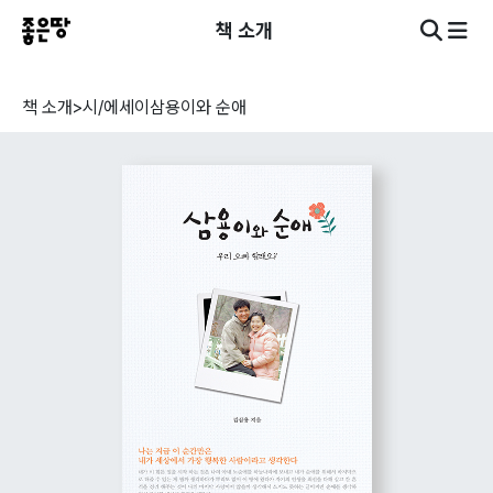
책 소개
책 소개
>
시/에세이
삼용이와 순애