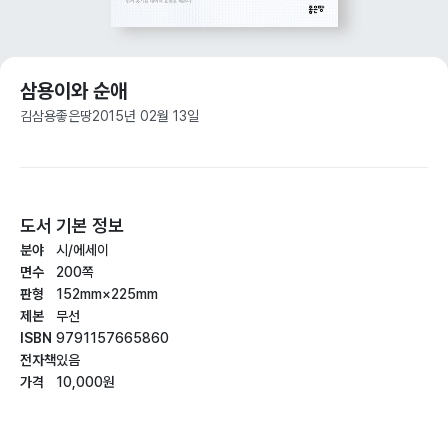
삼용이와 순애
김삼용
좋은땅
2015년 02월 13일
도서 기본 정보
분야
시/에세이
면수
200쪽
판형
152mm×225mm
제본
무선
ISBN
9791157665860
전자책
있음
가격
10,000원