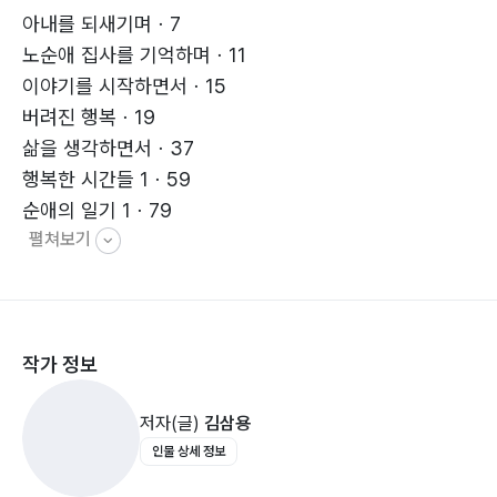
아내를 되새기며ㆍ7
세상에서 제일 힘들고 어려워하는 일이 글을 쓰는 일이다.
노순애 집사를 기억하며ㆍ11
한 마디로 나는 무식한 사람이다.
이야기를 시작하면서ㆍ15
내가 이 힘든 일을 시작하는 것은 나의 아내 노순애를 하
버려진 행복ㆍ19
늘나라에 보내고 내가 순애를 위해서 마지막으로 해줄 수
삶을 생각하면서ㆍ37
있는 게 뭘까 생각하다가 뿌리도 없이 이 땅에 왔다가 자
행복한 시간들 1ㆍ59
기의 인생을 최선을 다해 살고 간 흔적을 정리해주는 것이
순애의 일기 1ㆍ79
나의 마지막 사랑이지 않을까 생각해서 쓰지도 못하는 글
펼쳐보기
행복한 시간들 2ㆍ99
이지만 순애를 생각하면서 용기를 내어서 표현을 해본다.
다시 찾아온 고통ㆍ125
어떤 이는 그림을 잘 그리고 어떤 이는 잘 못 그린다. 그럼
회복의 축복ㆍ139
그림을 잘 그리는 사람은 인생의 그림도 성공적으로 그리
순애 잠자다 1ㆍ171
고 그림을 잘 못 그리는 사람은 인생의 그림도 실패한 인
작가 정보
순애의 일기 2ㆍ177
생으로 여기 수도 있겠지만 내 생각에는 능력과 재주는 인
순애 잠자다 2ㆍ185
생을 살아감에 있어 조금 유리할 뿐이라고 생각한다. 사람
저자(글)
김삼용
듣고 싶은 소리ㆍ189
은 저마다의 색깔이 있다. 노란색을 좋아하는 사람, 하얀
인물 상세 정보
추모사ㆍ193
색을 좋아하는 사람 등등. 하얀색을 좋아하는 사람이 노란
이야기를 끝내면서ㆍ197
색을 좋아하는 사람보고 당신은 왜 하얀색을 좋아하지 않