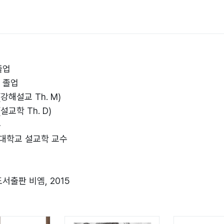
hua.
졸업
_ 71
 졸업
해설교 Th. M)
교학 Th. D)
수
대학교 설교학 교수
도서출판 비엠, 2015