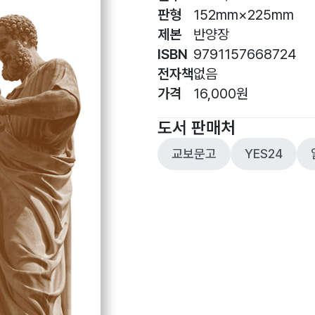
판형
152mm×225mm
제본
반양장
ISBN
9791157668724
전자책
없음
가격
16,000원
도서 판매처
교보문고
YES24