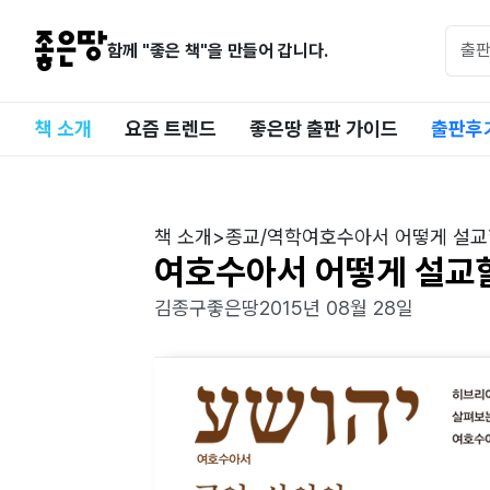
함께 "좋은 책"을 만들어 갑니다.
책 소개
요즘 트렌드
좋은땅 출판 가이드
출판후
책 소개
>
종교/역학
여호수아서 어떻게 설교
여호수아서 어떻게 설교
김종구
좋은땅
2015년 08월 28일