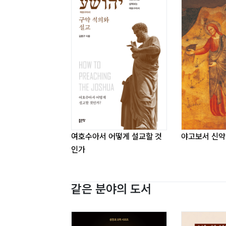
하나님의 놀라운 손길(수 5:1-12)_170
Ⅵ. 여호수아 5장 13절 ? 6장 27절_ 180
담대한 믿음(수 6:15-27)_ 225
구별된 사람(수 6:22-27)_ 231
Ⅶ. 여호수아 23장_ 241
하나님 사랑하는 자가 누리는 복(수 23:1-16
여호수아서 어떻게 설교할 것
야고보서 신약
인가
참고도서 _271
같은 분야의 도서