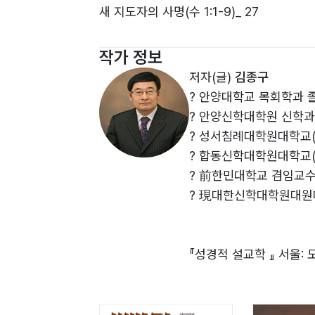
Now, let's take a journey into the Jos
새 지도자의 사명(수 1:1-9)_ 27
우리를 위한 하나님의 음성(수 1:1-9)_ 31
작가 정보
Ⅱ. 여호수아 2장 1-24절_ 42
저자(글)
김종구
? 안양대학교 목회학과 
위기를 절호의 기회로 바꾸는 삶(수 2:8-24)
? 안양신학대학원 신학과
? 성서침례대학원대학교(강
Ⅲ. 여호수아 3장 1-17절_ 83
? 합동신학대학원대학교(설
난관을 극복케 하는 신앙(수 3:1-17)_ 124
? 前한민대학교 겸임교
? 現대한신학대학원대원
Ⅳ. 여호수아 4장 1-24절_ 131
신앙의 배턴(수 4:1-15)_ 145
『성경적 설교학 』 서울: 
Ⅴ. 여호수아 5장 1-12절_ 153