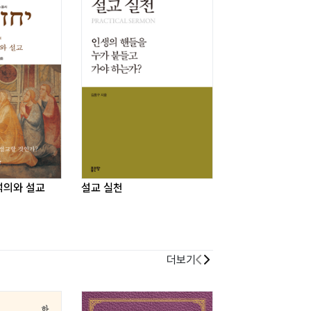
석의와 설교
설교 실천
마태복음 신약 석
더보기