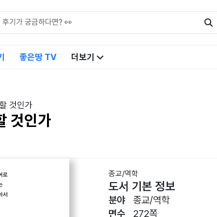
기
좋은땅 TV
더보기
할 것인가
할 것인가
종교/역학
도서 기본 정보
분야
종교/역학
면수
272쪽