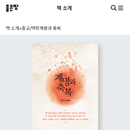
책 소개
책 소개
>
종교/역학
계명과 축복