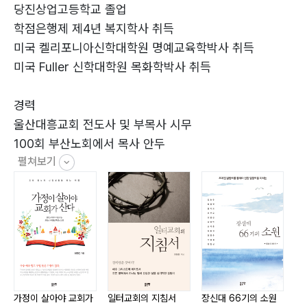
제17과 도덕의 법칙인 율법 (신28:2) 84
당진상업고등학교 졸업
제18과 하나님 제일주의 계명 (출20:3) 88
학점은행제 제4년 복지학사 취득
제19과 우상을 만들지 말라 (신4:15-16) 93
미국 켈리포니아신학대학원 명예교육학박사 취득
제20과 다른 신에게 절하지 말라 (출34:14) 97
미국 Fuller 신학대학원 목화학박사 취득
제21과 하나님의 은혜를 받을 자 (시89:31-32) 102
제22과 하나님의 이름을 존귀케 하라 (벧전1:16, 겔
경력
36:21) 106
울산대흥교회 전도사 및 부목사 시무
제23과 안식일을 거룩히 지키라 (사56:1-7) 111
100회 부산노회에서 목사 안두
제24과 안식일을 거룩히 지키는 방법 (요7:23) 115
펼쳐보기
서울 상도중앙교회 부목사 시무
제25과 네 부모를 공경하라 (엡6:1-3) 120
경북 상주교회 담임목사 시무
제26과 부모공경의 방법 (히12:9) 124
경북 점촌시민교회 담임목사 시무
제27과 살인하지 말라 (신5:17-21) 128
인천 동현교회 24년 시무(교회: 원로목사, 노회: 공로목
제28과 인간 생명을 존귀케 하라 (고전3:16) 132
사)
제29과 인간의 순결을 지켜라 (마5:27-30) 136
안산1대학교와 호원대학교 외래교수
제30과 인간의 순결을 지키는 방법 (고전6:18) 141
인천 동노회장벽임
제31과 인간의 순결을 위한 생활자세 (시119:9) 145
인천 기독교 총연합회 총회장역임
가정이 살아야 교회가
일터교회의 지침서
장신대 66기의 소원
구