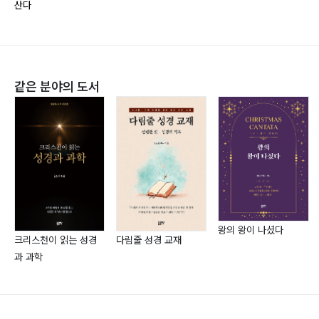
산다
제32과 도적질하지 말라 (엡4:25-32) 149
(사) 선교문화연구회 법인이사 (현)
라
제33과 바른 삶을 사는 방법 (빌4:11-12) 153
(사) 인천직장선교회 목사회장 역임
제34과 거짓증거하지 말라 (약3:1-12) 157
(사) 인천 CBMC 지도목사
제35과 바른 언어생활을 하자 (약3:5) 161
(현) 연합기독뉴스 주필 (현)(개혁) 충회신학교 외래교수
같은 분야의 도서
제36과 탐심하지 말라 (신5:5-21) 165
(현) 기독시니어 봉사단 단장
제37과 탐심에서 승리하자 (요일5:4) 169
(현) 다음세대 교육선 교회 대표회장
제38과 계명을 완전히 지킬 수 없는 인간 (요1:17) 172
제39과 최후의 심판을 대비하라 (계20:15) 176
은퇴 후 저서
제40과 복을 주시는 하나님 (민6:22-27) 180
<내가 인도하는 추모예배>
제41과 성경적 축복의 개념 (시33:12-22) 184
<매력 있는 사람>
제42과 성경적 축복의 기원 (엡1:3-14) 188
<가정이 살아야 교회가 산다>
제43과 축복의 위력 (벧전3:8-12) 192
<노인 목회를 이렇게 하라>
왕의 왕이 나셨다
크리스천이 읽는 성경
다림줄 성경 교재
제44과 복에 복을 더하는 축복 (대상4:9-10) 195
<일터 교회의 지침서>
과 과학
제45과 행복의 조건 (잠10:1-6) 199
<구역전도를 이렇게 하라>
제46과 넘치고 넘치는 축복 (고후9:6-15) 203
<계명과 축복>
제47과 복 있는 사람 (시1:1-6) 207