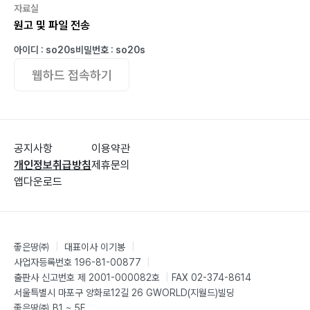
<대학 청년회 목회 핸드북 1-3권>
자료실
원고 및 파일 전송
<구역관리와 교회성장>
<미래 교회를 위한 계획 목회 핸드북>
아이디 : so20s
비밀번호 : so20s
<미래 교회와 계획 목회>
웹하드 접속하기
<영성 목회 핸드북>
<삼이레 특별 새벽기도 핸드북>
<철야기도와 교회성장>
<제직 훈련과 교회성장>
공지사항
이용약관
<예식 심방 설교>
개인정보취급방침
제휴문의
앱다운로드
<여리고 작전 특별 새벽기도 핸드북>
<총동원 특별 새벽기도 핸드북>
<베스트 114 예식 설교>
<12주 전도 핸드북>
좋은땅㈜
|
대표이사 이기봉
|
<12주 완성 전도 트레이닝>
사업자등록번호 196-81-00877
|
출판사 신고번호 제 2001-000082호
|
FAX 02-374-8614
<기독교 이해>
서울특별시 마포구 양화로12길 26 GWORLD(지월드)빌딩
<다이나믹한 설교 뱅크(2000)>
좋은땅㈜ B1 ~ 5F