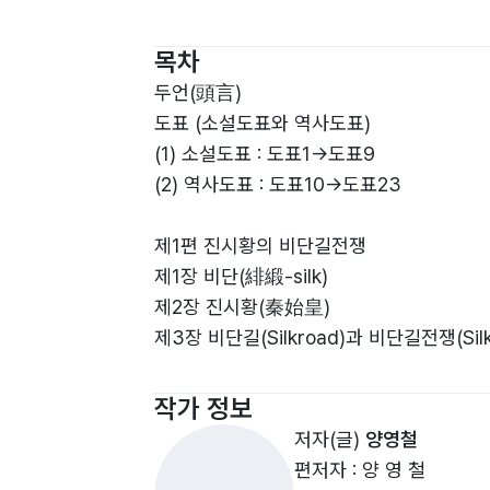
목차
두언(頭言)
도표 (소설도표와 역사도표)
(1) 소설도표 : 도표1→도표9
(2) 역사도표 : 도표10→도표23
제1편 진시황의 비단길전쟁
제1장 비단(緋緞-silk)
제2장 진시황(秦始皇)
제3장 비단길(Silkroad)과 비단길전쟁(Silkro
제4장 진제국 차이나(China)와 대진국 로마
제5장 비단길의 봉쇄와 훈제국(暈帝國)
작가 정보
제6장 진시황의 비단길전쟁과 중국의 일
저자(글)
양영철
편저자 : 양 영 철