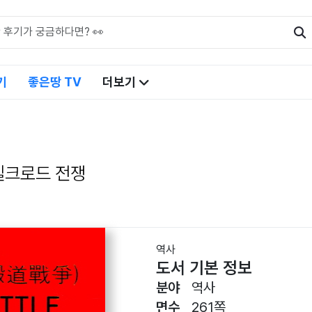
기
좋은땅 TV
더보기
실크로드 전쟁
역사
도서 기본 정보
분야
역사
면수
261쪽