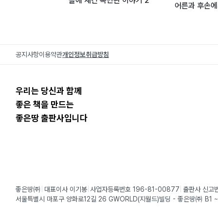
돌에 새긴 목민관 이야기 2
어른과 후손에
공지사항
이용약관
개인정보취급방침
우리는 당신과 함께
좋은 책을 만드는
좋은땅 출판사입니다
좋은땅㈜
대표이사 이기봉
사업자등록번호 196-81-00877
출판사 신고번
서울특별시 마포구 양화로12길 26 GWORLD(지월드)빌딩 - 좋은땅㈜ B1 ~