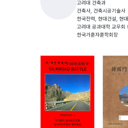
제2편 비단길전쟁과 중국통일
고려대 건축과
제7장 비단길전쟁(BE242년-BE210년)과
건축사, 건축시공기술사
제8장 1차비단길전쟁(一次緋緞道戰爭, BE
한국전력, 현대건설, 현
제9장 2차비단길전쟁(二次緋緞道戰爭, BE
고려대 공과대학 교우회
제10장 한나라(BC230년)와 조나라(BC2
한국가훈자훈학회장
제11장 3차비단길전쟁(三次緋緞道戰爭, B
제12장 연나라(BC226년)와 위나라(BC2
제13장 4차비단길전쟁(四次緋緞道戰爭, B
제14장 초나라(BC223년)의 멸망
제15장 5차비단길전쟁(五次緋緞道戰爭, B
제16장 제나라(BC221년)의 멸망과 진시
제17장 6차비단길전쟁(六次緋緞道戰爭, B
제18장 7차비단길전쟁(七次緋緞道戰爭, B
제19장 8차비단길전쟁(八次緋緞道戰爭, B
제20장 진시황(秦始皇)과 만세(萬世)의 