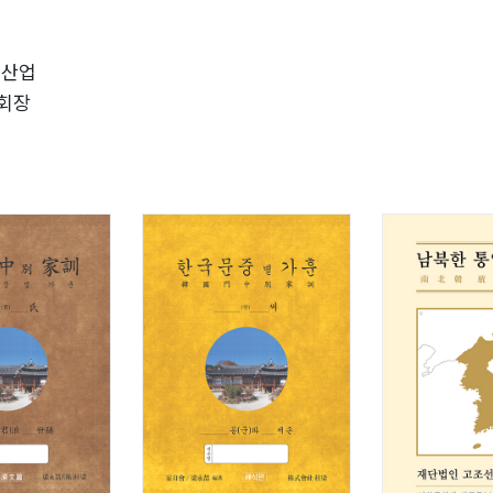
 원정군
242년)
대산업
236년)
 회장
28년)의 멸망
E227년)
25년)의 멸망
E224년)
E222년)
황의 중국통일
E216년)
E214년)
E211년)
중화(中華)