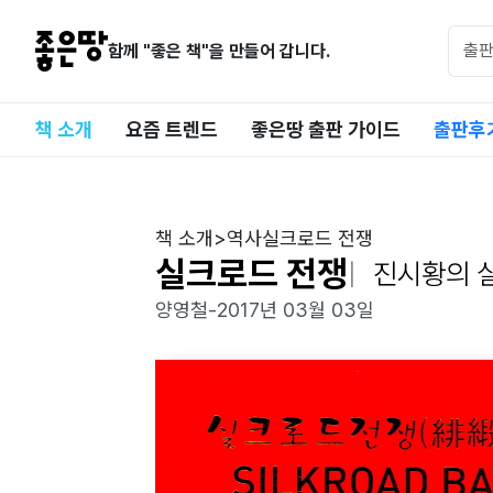
함께 "좋은 책"을 만들어 갑니다.
책 소개
요즘 트렌드
좋은땅 출판 가이드
출판후
책 소개
>
역사
실크로드 전쟁
실크로드 전쟁
진시황의 
양영철
-
2017년 03월 03일