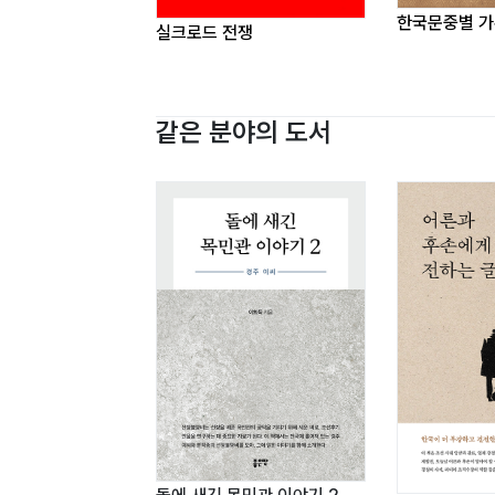
제3편 진제국(秦帝國)과 중화중국제국(
한국문중별 가
제21장 진시황의 비단길전쟁과 중국의 황
실크로드 전쟁
제22장 중화인민공화국과 중화민국의 동
제23장 한반도통일(韓半島統一)과 황제국
같은 분야의 도서