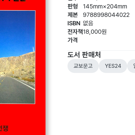
판형
145mm×204mm
제본
9788998044022
ISBN
없음
전자책
18,000원
가격
도서 판매처
교보문고
YES24