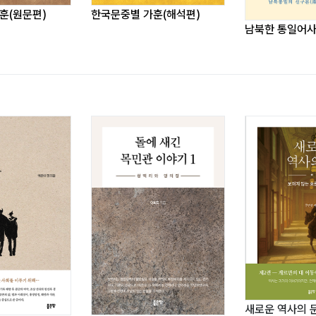
中華中國帝國)
훈(원문편)
한국문중별 가훈(해석편)
금전략
남북한 통일어
서통일
(皇帝國)
새로운 역사의 