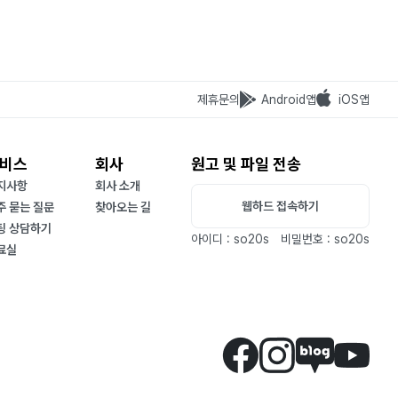
장한결의 부도지 
제휴문의
Android앱
iOS앱
비스
회사
원고 및 파일 전송
지사항
회사 소개
웹하드 접속하기
주 묻는 질문
찾아오는 길
팅 상담하기
아이디 : so20s
비밀번호 : so20s
료실