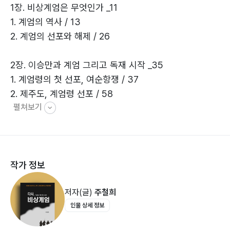
1장. 비상계엄은 무엇인가 _11
1. 계엄의 역사 / 13
2. 계엄의 선포와 해제 / 26
2장. 이승만과 계엄 그리고 독재 시작 _35
1. 계엄령의 첫 선포, 여순항쟁 / 37
2. 제주도, 계엄령 선포 / 58
펼쳐보기
3. 한국전쟁과 계엄 / 77
4. 부산정치파동과 계엄 / 85
5. 영구집권과 4·19혁명 그리고 계엄 / 93
작가 정보
3장. 박정희와 계엄 그리고 독재자 _103
1. 5·16쿠데타와 계엄 / 105
저자(글)
주철희
2. 6·3항쟁과 계엄 / 114
인물 상세 정보
3. 유신 친위쿠데타와 계엄 / 126
4. 부마민주항쟁과 계엄 / 138