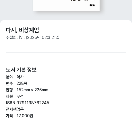
다시, 비상계엄
주철희
더읽다
2025년 02월 21일
도서 기본 정보
분야
역사
면수
228쪽
판형
152mm × 225mm
제본
무선
ISBN
9791198762245
전자책
없음
가격
17,000원