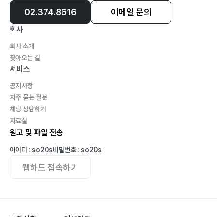
02.374.8616
이메일 문의
회사
회사 소개
찾아오는 길
서비스
공지사항
자주 묻는 질문
채팅 상담하기
자료실
원고 및 파일 전송
아이디 : so20s
비밀번호 : so20s
웹하드 접속하기