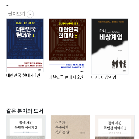
-
4장. 전두환의 욕망과 비상계엄 _149
펼쳐보기
1. 10·26사태와 전두환 / 151
2. 5·17비상계엄 확대 조치 / 160
5장. 윤석열의 12·3비상계엄 _179
1. 12·3비상계엄 선포 / 181
2. 역사적으로 본 위헌과 위법의 실태 / 188
3. 12·3비상계엄의 목표와 실패 요인 / 211
대한민국 현대사 1권
대한민국 현대사 2권
다시, 비상계엄
▪책을 마치며 _222
▪참고문헌 _227
같은 분야의 도서