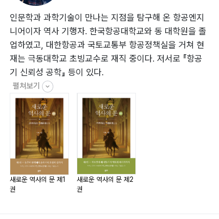
로마… 92
제8장 첫 전쟁의 기록 - 카데시 전투와 평화조약… 114
인문학과 과학기술이 만나는 지점을 탐구해 온 항공엔지
제9장 페니키아와 알파벳의 기원 - 항해와 문자의 전파…
니어이자 역사 기행자. 한국항공대학교와 동 대학원을 졸
131
업하였고, 대한항공과 국토교통부 항공정책실을 거쳐 현
제10장 사르곤의 운하와 히스기야의 터널 - 물을 다스린
재는 극동대학교 초빙교수로 재직 중이다. 저서로 『항공
기술자들… 147
기 신뢰성 공학』 등이 있다.
제11장 그리스 철학자들 - 지성의 뿌리와 유산… 156
펼쳐보기
제12장 지식과 신전 - 아시리아, 바빌로니아, 페르시아…
171
제13장 기원 전후 세계 질서의 변화 - 로마와 동서 문명
의 재편… 191
제14장 동아시아와 북방 민족 - 힘의 재편과 교섭… 225
제15장 에베소와 아르테미스 신전 - 신앙과 상업, 철학의
충돌… 246
새로운 역사의 문 제1
새로운 역사의 문 제2
권
권
제16장 라오디케아, 골로새, 히에라폴리스 - 물과 지진의
도시들… 258