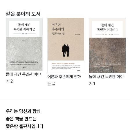
같은 분야의 도서
III. 역사와 가치의 전환점에서
제17장 팍스 로마나와 카르타고 - 경쟁하는 제국… 272
제18장 예루살렘의 눈물 - 성전 파괴와 유대인의 저항…
307
제19장 고린도와 해양 그리스 - 신전과 수도원의 대조…
324
제20장 흉노와 돌궐 - 유라시아 초원의 길… 339
돌에 새긴 목민관 이야
어른과 후손에게 전하
돌에 새긴 목민관 이야
기 2
는 글
기 1
우리는 당신과 함께
좋은 책을 만드는
좋은땅 출판사입니다