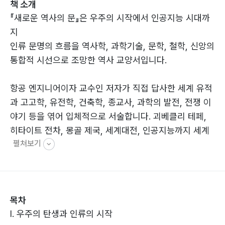
책 소개
『새로운 역사의 문』은 우주의 시작에서 인공지능 시대까
지
인류 문명의 흐름을 역사학, 과학기술, 문학, 철학, 신앙의
통합적 시선으로 조망한 역사 교양서입니다.
항공 엔지니어이자 교수인 저자가 직접 답사한 세계 유적
과 고고학, 유전학, 건축학, 종교사, 과학의 발전, 전쟁 이
야기 등을 엮어 입체적으로 서술합니다. 괴베클리 테페,
히타이트 전차, 몽골 제국, 세계대전, 인공지능까지 세계
펼쳐보기
역사의 40개 주요 전환점을 따라가며 문명과 과학기술의
흔적을 조명합니다. 이 책은 단순한 연대기가 아닙니다.
일기, 기행문, 서사, 논증, 독백 등 다양한 글쓰기 방식과
장르가 어우러져 있으며, 독자에게 과거와 현재, 미래를
목차
연결하는 통찰을 제공합니다. 총 2권 구성.
I. 우주의 탄생과 인류의 시작