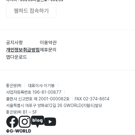
웹하드 접속하기
공지사항
이용약관
개인정보취급방침
제휴문의
앱다운로드
좋은땅㈜
|
대표이사 이기봉
|
사업자등록번호 196-81-00877
|
출판사 신고번호 제 2001-000082호
|
FAX 02-374-8614
서울특별시 마포구 양화로12길 26 GWORLD(지월드)빌딩
좋은땅㈜ B1 ~ 5F
©G-WORLD