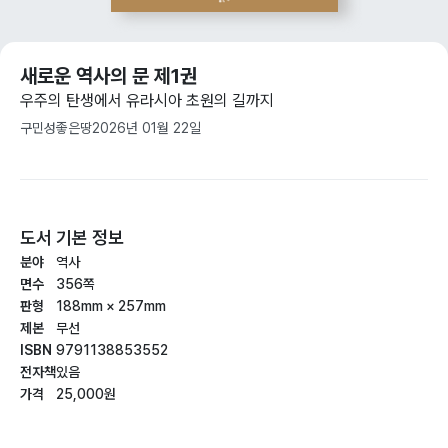
새로운 역사의 문 제1권
우주의 탄생에서 유라시아 초원의 길까지
구민성
좋은땅
2026년 01월 22일
도서 기본 정보
분야
역사
면수
356쪽
판형
188mm × 257mm
제본
무선
ISBN
9791138853552
전자책
있음
가격
25,000원