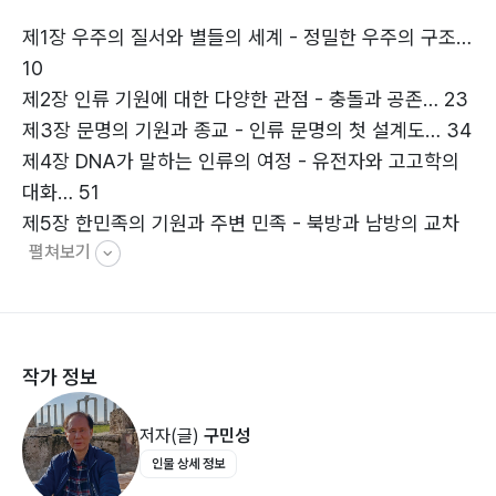
제1장 우주의 질서와 별들의 세계 - 정밀한 우주의 구조…
10
제2장 인류 기원에 대한 다양한 관점 - 충돌과 공존… 23
제3장 문명의 기원과 종교 - 인류 문명의 첫 설계도… 34
제4장 DNA가 말하는 인류의 여정 - 유전자와 고고학의
대화… 51
제5장 한민족의 기원과 주변 민족 - 북방과 남방의 교차
펼쳐보기
로… 66
제6장 노아의 홍수와 아라랏 전설 - 신화와 진실을 찾아
서… 78
작가 정보
II. 문명과 기술의 첫 발걸음
저자(글)
구민성
인물 상세 정보
제7장 고대의 토목과 건축 기술 - 이집트, 메소포타미아,