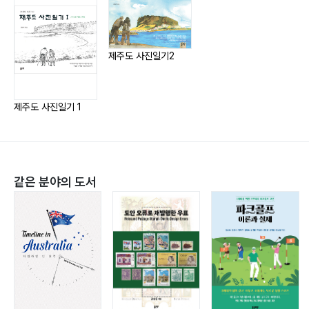
제주도와 산업혁명 345
facebook : @kangks14
제주문화유산답사기 361
제주도 사진일기2
제주도 사진일기 1
같은 분야의 도서