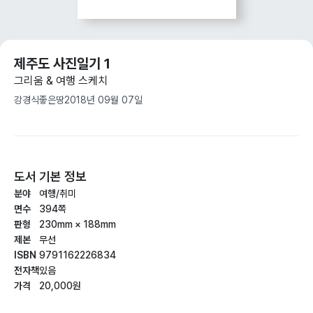
제주도 사진일기 1
그리움 & 여행 스케치
강경식
좋은땅
2018년 09월 07일
도서 기본 정보
분야
여행/취미
면수
394쪽
판형
230mm × 188mm
제본
무선
ISBN
9791162226834
전자책
있음
가격
20,000원