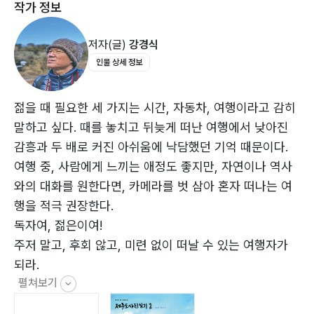
작가 정보
강정(江汀)마을 159
바람아래 167
저자(글)
강경식
인물 상세 정보
<가을>
2017 제주생명평화대행진 183
처서(處暑) 199
젊을 때 필요한 세 가지는 시간, 자동차, 여행이라고 감히
우정이와 혜진이에게 213
말하고 싶다. 때를 놓치고 뒤늦게 떠난 여행에서 낮아진
끝나지 않은 여정(旅程) 227
감흥과 두 배로 커진 아쉬움에 낙담했던 기억 때문이다.
크고 작음의 차이 243
여행 중, 사람에게 느끼는 애정도 좋지만, 자연이나 역사
여행 친구 259
와의 대화를 원한다면, 카메라를 벗 삼아 혼자 떠나는 여
행을 적극 권장한다.
<겨울>
독자여, 젊은이여!
시선집중 277
주저 말고, 후회 않고, 미련 없이 떠날 수 있는 여행자가
첫눈 293
되라.
우리 동네 313
펼쳐보기
완수야! 329
e-mail : kangks@daum.net