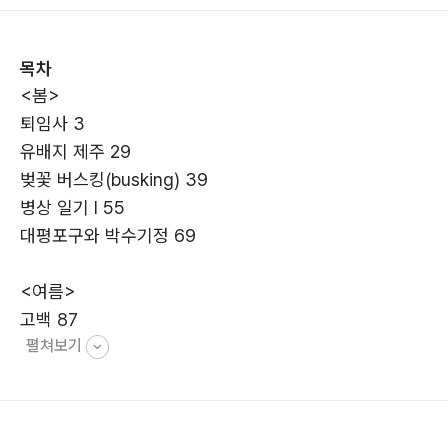
목차
<봄>
퇴임사 3
유배지 제주 29
벚꽃 버스킹(busking) 39
병상 일기 Ⅰ 55
대평포구와 박수기정 69
<여름>
고백 87
펼쳐보기
오월의 신부에게 105
아들아! 119
갈치와 감자 133
판사와 검사 147