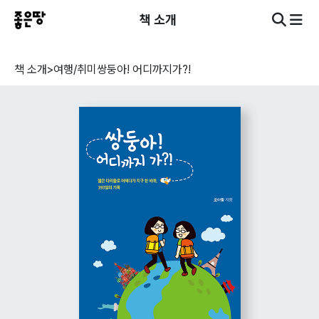
책 소개
책 소개
>
여행/취미
쌍둥아! 어디까지가?!