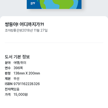
쌍둥아! 어디까지가?!
조아람
좋은땅
2018년 11월 27일
도서 기본 정보
분야
여행/취미
면수
396쪽
판형
138mm X 200mm
제본
무선
ISBN
9791162228326
전자책
있음
가격
15,000원