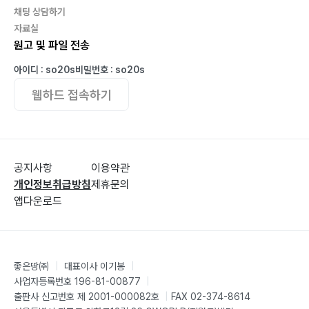
?페루 와라즈 …256
채팅 상담하기
#자신의_속도에_맞춰_걷기
자료실
?페루 리마 …264
원고 및 파일 전송
#행복_네까짓_거
아이디 : so20s
비밀번호 : so20s
?페루 와카치나(이카) …268
웹하드 접속하기
#언어의_온도
?페루 쿠스코 …278
#엄마의_뒷모습 #휘날리는_태극기 #오랜만이야_잘_지
내지 #묻지_않고_따지지_않고_같이_걷는다 #연락두절_
공지사항
이용약관
조쌍둥
개인정보취급방침
제휴문의
?볼리비아 우유니 …290
앱다운로드
#여행지의_온도 #DO_DREAM_두드림
?볼리비아 수크레 …299
#너의_꿈이_다채롭길 #조금씩_달라지는_중
좋은땅㈜
|
대표이사 이기봉
|
?파라과이 아순시온 …308
사업자등록번호 196-81-00877
|
#채움과_비움
출판사 신고번호 제 2001-000082호
|
FAX 02-374-8614