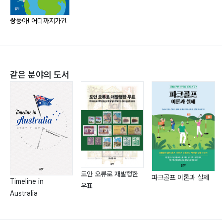
#이상과_현실 #아빠의_꿈
?프랑스 파리(쉼표) …151
이메일 dkfka2588@naver.com
쌍둥아! 어디까지가?!
#그_자체로_예쁘다 #잘못_뉘우침 #지금_그_자리에
인스타그램 a_ram22
#굳이_무얼_하지_않아도
?스페인 바르셀로나(마침표) …164
#호박_같은_보람이 #사람들은_제각각
같은 분야의 도서
세 번째 발자국 : 아프리카
?모로코 마라케시 …176
#과일_할아버지 #낯선_곳의_익숙함 #여전히_여행_중
?모로코 사하라사막 …187
#맨발의_청춘은_아프다
도안 오류로 재발행한
파크골프 이론과 실제
Timeline in
?모로코 에사우이라 …194
우표
Australia
#여행_일상 #친구 #배낭의_무게
?모로코 페스 …208