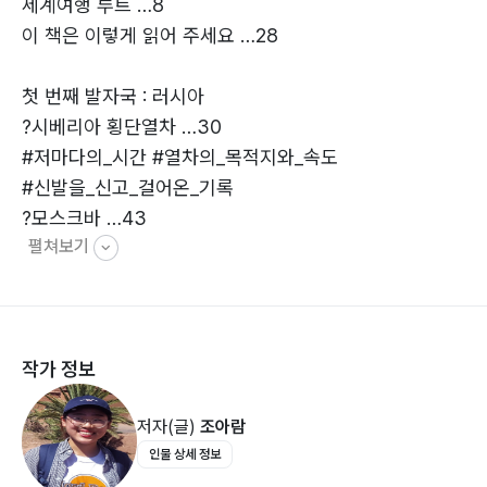
세계여행 루트 …8
이 책은 이렇게 읽어 주세요 …28
첫 번째 발자국 : 러시아
?시베리아 횡단열차 …30
#저마다의_시간 #열차의_목적지와_속도
#신발을_신고_걸어온_기록
?모스크바 …43
펼쳐보기
#베푸는_삶
?상트페테르부르크 …52
#시행착오
작가 정보
두 번째 발자국 : 유럽
저자(글)
조아람
?에스토니아 탈린 …62
인물 상세 정보
#길이라는_것은