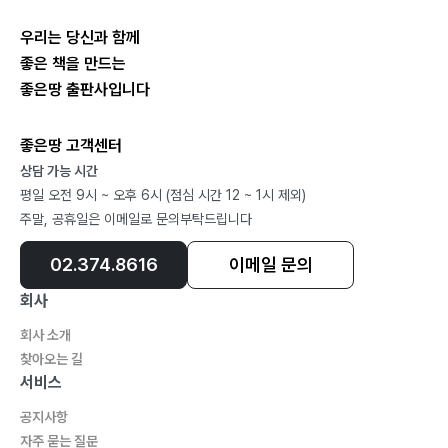
#최고가_된다는_건 #전통을_짊어지고_이어_간다는_것
#누군가의_꿈이라는_것은
우리는 당신과 함께
?모로코 쉐프샤우엔 …220
좋은 책을 만드는
#슬프다
좋은땅 출판사입니다
네 번째 발자국 : 북아메리카
?미국 뉴욕 …228
좋은땅 고객센터
#평등의_차별 #언니_오빠의_추억_찾기 #어릴_적_아빠
상담 가능 시간
평일 오전 9시 ~ 오후 6시 (점심 시간 12 ~ 1시 제외)
의_모습
주말, 공휴일은 이메일로 문의부탁드립니다
#당신을_위한_ 삶
02.374.8616
이메일 문의
회사
다섯 번째 발자국 : 남아메리카
회사 소개
?에콰도르 키토 …244
찾아오는 길
#지금이_참_좋다 #남과_북을_가르는_선
서비스
?에콰도르 바뇨스 …251
공지사항
#너와_나의_색은_다르다
자주 묻는 질문