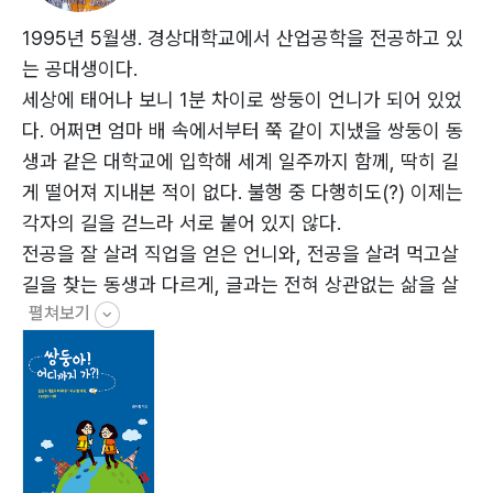
?리투아니아 빌뉴스 …69
#칭찬해_주세요 #같은_장소_다른_느낌
1995년 5월생. 경상대학교에서 산업공학을 전공하고 있
?노르웨이 오슬로 …78
는 공대생이다.
#사실은_그게_아니다
세상에 태어나 보니 1분 차이로 쌍둥이 언니가 되어 있었
?노르웨이 트롤퉁가 …84
다. 어쩌면 엄마 배 속에서부터 쭉 같이 지냈을 쌍둥이 동
#당신이_만드신_아름다운_세상 #일단_해_보면_된다
생과 같은 대학교에 입학해 세계 일주까지 함께, 딱히 길
?노르웨이 베르겐 …93
게 떨어져 지내본 적이 없다. 불행 중 다행히도(?) 이제는
#처음이_아니라서_둘이라서_괜찮다 #그땐_그랬지
각자의 길을 걷느라 서로 붙어 있지 않다.
?네덜란드 암스테르담 …104
전공을 잘 살려 직업을 얻은 언니와, 전공을 살려 먹고살
#주위를_둘러보면 #대한민국_만세 #애써_하지_않아도
길을 찾는 동생과 다르게, 글과는 전혀 상관없는 삶을 살
?벨기에 브뤼셀 …118
펼쳐보기
다가 여행을 마친 후 문득 글을 쓰고 싶다며 덤벼들었다.
#그저_공감해_주는_것 #걷다가_넘어져도_괜찮아
덕분에 집에서는 문제의 둘째 딸 역할을 톡톡히 해내는 중
#서로_다른_곳에_서서 #당연하지_않아
이다.
?영국 런던 …132
글쎄, 여전히 먹고살기 위해 무슨 일을 해야 할지, 앞으로
#자신을_대표하는_것들 #지금은_꿈이_아니야 #특별함
뭐가 될지 모르겠다. 그저? 지금 행복하기 위해 하루하루
과_평범함
최선을 다해 살아가는 중이다.