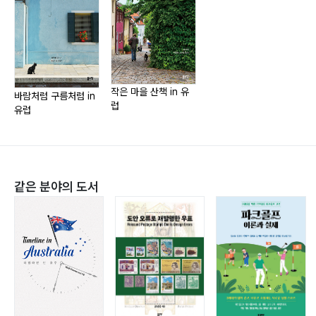
뷔르츠부르크는 축제 중 ─ 81
여름날의 크리스마스 ─ 86
스트라스부르를 닮은 곳 ─ 90
지붕 없는 박물관 ─ 94
작은 마을 산책 in 유
바람처럼 구름처럼 in
럽
유럽
벨기에 Belgium
비에 젖은 중세 도시 ─ 100
나의 첫 호스텔 ─ 103
같은 분야의 도서
느리게 걷기 ─ 105
룩셈부르크 Luxembourg
기대를 저버리지 않은 곳 ─ 112
아랫마을 ─ 118
니콜 ─ 122