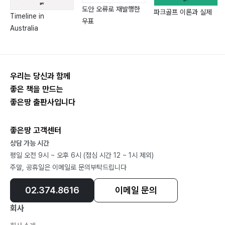
두 번째 히치하이킹은 룩셈부르크에서 ─ 125
도안 오류로 재발행한
파크골프 이론과 실제
Timeline in
빅토르 위고가 사랑한 마을 ─ 129
우표
Australia
또다시 낯선 마을로 ─ 135
룩셈부르크에서 배운 독일식 탁구 ─ 139
우리는 당신과 함께
좋은 책을 만드는
좋은땅 출판사입니다
프랑스 France
종합 선물 세트 같은 도시 ─ 142
좋은땅 고객센터
페흐 라쉐즈 Pere Lachaise ─ 148
상담 가능 시간
그녀는 요리사였다 ─ 152
평일 오전 9시 ~ 오후 6시 (점심 시간 12 ~ 1시 제외)
바쁘다 바빠 ─ 155
주말, 공휴일은 이메일로 문의부탁드립니다
월트 디즈니가 반한 마을 ─ 160
꽃향기 가득한 니스 ─ 163
02.374.8616
이메일 문의
공포의 밤 ─ 167
회사
고흐가 사랑한 마을 ─ 174