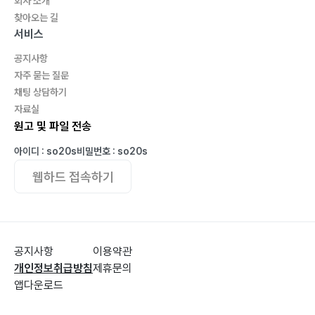
회사 소개
생 베네제 다리와 미스트랄 ─ 178
찾아오는 길
베드 버그의 습격 ─ 181
서비스
지친 날에는 와이너리 투어를 ─ 186
공지사항
잘못 탄 트램으로 만난 아이 ─ 189
자주 묻는 질문
채팅 상담하기
자료실
원고 및 파일 전송
모나코 Monaco
막차를 놓치다 ─ 194
아이디 : so20s
비밀번호 : so20s
웹하드 접속하기
스위스 Switzerland
5시간은 너무 짧아 ─ 202
잠 못 이룬 밤 ─ 207
공지사항
이용약관
만년설 위에서 ─ 209
개인정보취급방침
제휴문의
꼬마들에게 빠졌던 하루 ─ 214
앱다운로드