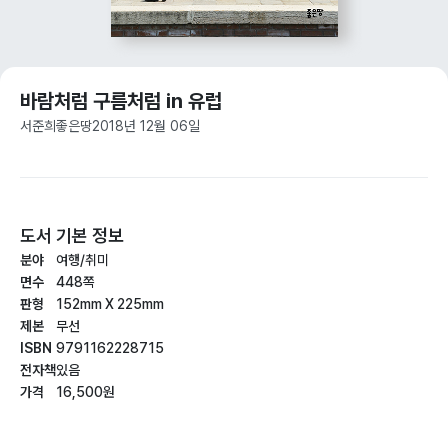
바람처럼 구름처럼 in 유럽
서준희
좋은땅
2018년 12월 06일
도서 기본 정보
분야
여행/취미
면수
448쪽
판형
152mm X 225mm
제본
무선
ISBN
9791162228715
전자책
있음
가격
16,500원