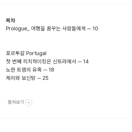
목차
Prologue_ 여행을 꿈꾸는 사람들에게 ─ 10
포르투갈 Portugal
첫 번째 히치하이킹은 신트라에서 ─ 14
노란 트램의 유혹 ─ 18
체리와 보신탕 ─ 25
펼쳐보기
스페인 Spain
스페인 여행의 시작은 마드리드에서 ─ 28
중세의 골목길을 걷다 ─ 32
블루와 화이트의 환상적인 조화 ─ 36