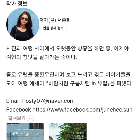
작가 정보
바르셀로나의 소매치기 ─ 40
저자(글)
서준희
인물 상세 정보
네덜란드 Netherlands
헨리네 집 ─ 48
헤이그 밀사를 만나다 ─ 52
사진과 여행 사이에서 오랫동안 방황을 하던 중, 이제야
탁월한 선택 ─ 56
여행의 참맛을 알아가는 중이다.
사진 좀 찍어 주세요 ─ 60
눗도르프 돌아보기 ─ 63
홀로 유럽을 종횡무진하며 보고 느끼고 겪은 이야기들을
모아 여행 에세이 『바람처럼 구름처럼 in 유럽』을 펴냈다.
독일 Germany
Email frosty07@naver.com
친절한 독일 ─ 68
Facebook https://www.facebook.com/junehee.suh
데르스도르프의 아이들 ─ 71
펼쳐보기
장미 향기에 취하다 ─ 75
집시가 왕이다 ─ 79