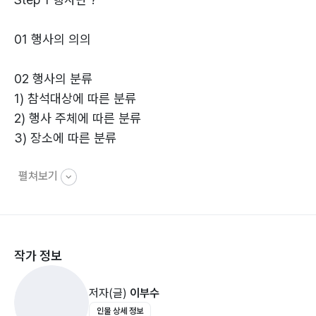
또한, 행사진행에 처음 입문하는 초보자에게는 다양한 행
01 행사의 의의
사의 효율적인 진행법을 알려 주고, 전문가에게는 상황에
따른 유머멘트와 유머 퀴즈 등 다양한 자료를 제공함으로
02 행사의 분류
써, 성공적인 행사진행은 물론 개인
1) 참석대상에 따른 분류
의 경영능력 향상을 통한 경쟁력 제고에도 한걸음 가까이
2) 행사 주체에 따른 분류
다가설 수 있도록 노력하였습니다.
3) 장소에 따른 분류
본 책자가 행사 진행과 경영능력을 높여 치열한 경쟁사회
펼쳐보기
03 행사의 효과
에서 승리를 향한 자산이 되었으면 하는 마음 간절합니다.
그리하여 생활 속에서의 유머, 매너, 레크리에이션
Step 2 효율적인 행사진행법
(Recreation)을 활용한 행사가 그리스人들의 이상향(理
想鄕) ‘아카디아’, 스페인人들 상상 속의 황금향 ‘엘도라
작가 정보
01 행사의 계획
도’,중국 도잠의 ‘무릉도원’ 같은 유토피아를 꽃 피우는 작
1) 기본계획
은 밀알이 되기를 기대합니다.
저자(글)
이부수
2) 세부계획
인물 상세 정보