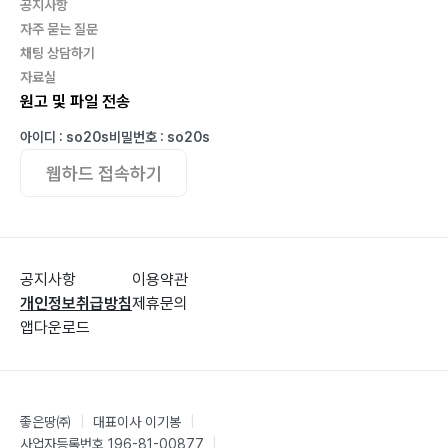
공지사항
자주 묻는 질문
03 지역사회축제
채팅 상담하기
자료실
1) 도, 시, 군, 구민의 날 행사
원고 및 파일 전송
2) 도, 시, 군, 구민 체육대회
3) 도, 구, 시민 마라톤 (걷기) 행사
아이디 : so20s
비밀번호 : so20s
4) 향토축제
웹하드 접속하기
5) 경로잔치
6) 음악회
04 학교행사
공지사항
이용약관
개인정보취급방침
제휴문의
1) 개교기념 행사
앱다운로드
2) 운동회
3) 캠프 및 수련회
4) 수학여행
좋은땅㈜
|
대표이사 이기봉
|
사업자등록번호 196-81-00877
|
05 가족행사