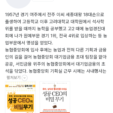
02 행사의 사전준비
들어가는 말 중에서
1) 장소예약 및 답사
1957년 경기 여주에서 전주 이씨 세종대왕 18대손으로
2) 안내장 발송
출생하여 고등학교 이후 고려대학교 대학원에서 석사학
3) 행사장 사전준비
위를 받을 때까지 농학을 공부했고 고2 때에 농업경진대
4) 행사장 배치
회에 나가 원예부문 경기 1위, 전국 4위로 입상하는 등 농
5) 배경음악(BGM)
업부문에서 명성을 얻었다.
6) 대책반 가동
농협중앙회에 입사 후에는 농업과 전혀 다른 기획과 금융
7) 행사장 길 안내표식 설치
인의 길을 걸어 농협중앙회 대기업금융 초대 팀장을 맡아
8) 사전종합점검
공공, 서민금융 위주의 농협중앙회에서 대기업금융의 초
9) 리허설
석을 닦았다. 농협중앙회 기획실 근무 시에는 사내행사는
펼쳐보기
물론 정부부처와의 친선 체육행사, 국내 대기업
03 행사의 실제진행
CEO/CFO 초청 골프행사 및 중요한 전국단위 각종 행사
1) 당일 준비 및 식전행사
등을 외부 전문가 초청 없이 기타 악기를 들고 직접 진행
2) 본 행사
하여 외부 레크리에이션 이벤트회사에 의뢰한 행사보다
04 사회진행법
도 더욱 성공적이었다는 평가를 받았으며, 2009년 농협
1) 사회자 인사