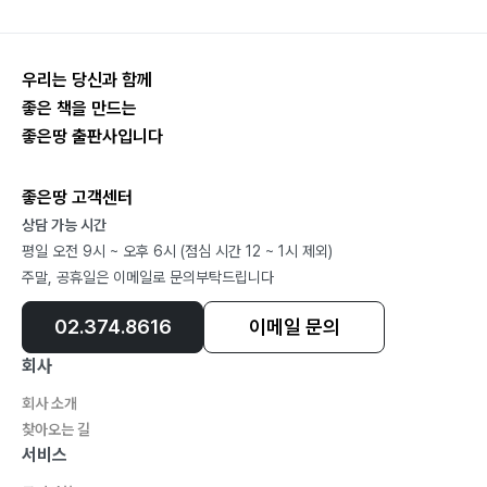
타리더십
1) 창립기념행사
2) 야유회
우리는 당신과 함께
3) 등반대회
좋은 책을 만드는
4) 하계 수련행사
좋은땅 출판사입니다
5) 체육대회
6) 골프행사
좋은땅 고객센터
7) 어린이날 행사
상담 가능 시간
8) 송년회
평일 오전 9시 ~ 오후 6시 (점심 시간 12 ~ 1시 제외)
9) 퇴임식
주말, 공휴일은 이메일로 문의부탁드립니다
02.374.8616
이메일 문의
02 전국대회
1) 전체일정
회사
2) 대회일정
회사 소개
3) 세부프로그램
찾아오는 길
4) 참석예정자
서비스
5) 행사운영