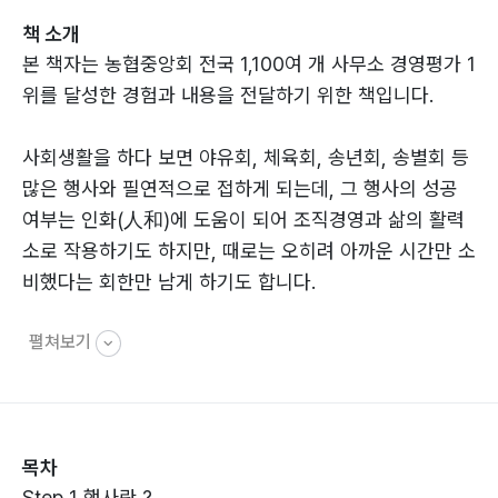
책 소개
본 책자는 농협중앙회 전국 1,100여 개 사무소 경영평가 1
위를 달성한 경험과 내용을 전달하기 위한 책입니다.
사회생활을 하다 보면 야유회, 체육회, 송년회, 송별회 등
많은 행사와 필연적으로 접하게 되는데, 그 행사의 성공
여부는 인화(人和)에 도움이 되어 조직경영과 삶의 활력
소로 작용하기도 하지만, 때로는 오히려 아까운 시간만 소
비했다는 회한만 남게 하기도 합니다.
펼쳐보기
본 책자는 필자가 소규모 단위의 동창회 등 작은 모임뿐만
아니라 시군지방자치단체 행사와 국내 대기업 CFO 초청
행사, 전국단위 공식, 비공식 행사 등 다양한 행사를 겪으
면서 직접 체험한 사례를 중심으로 중요한 공식 행사에서
목차
반드시 지켜야 할 행사예절과 매너까지 기술하였습니다.
Step 1 행사란 ?