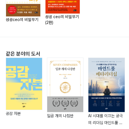
중앙회 기업금융단, 양재 대기업 센터장 근무 시 대기업
2) 행사장 정리 방법
계열사 임원 초청행사 등에 레크리에이션을 활용한 행사
3) 관중의 선서를 받고 시작하는 방법
기법을 도입하여 농협 내 1,000여 개 점포 중 경영평가
성공 ceo의 비밀무기
성공ceo의 비밀무기
(2판)
4) 심사위원을 선정하는 방법
전국 1위로 최우수 경영자상을 수상하기도 했다.
5) 관중을 몰입시키는 방법
금융지식을 기초로 한 재테크에도 밝아 ‘97년 IMF 금융
6) 유머퀴즈
위기 시에는 멕시코의 IMF 구제금융 사례를 참고로 향후
7) 간단한 마술 활용
부동산시장 전망을 정확히 예측하여 강북 홍제동의 아파
같은 분야의 도서
8) Sing along
트를 긴급처분하고 이듬해 ’98년 강남 은마아파트로 갈아
9) 레크리에이션 본 행사
타 부동산투자의 새로운 전설을 남겼으며 2009년에는
10) 사회자의 언어 (멘트)
경쟁률이 약한 임대 후 분양아파트를 공략하여 판교 입성
11) 행사 중의 위기해결
에 성공하였다.
12) 행사종료
농협중앙회 여주군 지부장을 거쳐 현재 농협중앙회 양평
05 사후평가, 비용정산 및 기록
군 지부장으로 재직하고 있다. 금융산업 발전에 기여한 공
로로 ‘96년 재경부장관과 2002년 국무총리 표창을 수상
Step 3 주요 행사사례
했다.
공감 자본
일곱 개의 나침반
AI 시대를 이끄는 궁극
의 리더십 마인드풀 메
01 기업체 주요행사