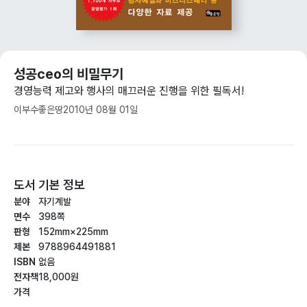
성공ceo의 비밀무기
경영능력 제고와 행사의 매끄러운 진행을 위한 필독서!
이부수
좋은땅
2010년 08월 01일
도서 기본 정보
분야
자기계발
면수
398쪽
판형
152mm×225mm
제본
9788964491881
ISBN
없음
전자책
18,000원
가격