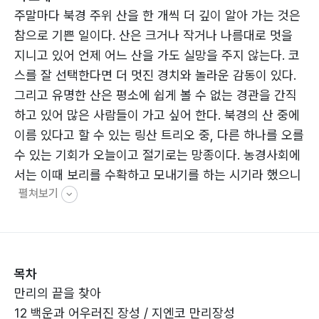
주말마다 북경 주위 산을 한 개씩 더 깊이 알아 가는 것은
참으로 기쁜 일이다. 산은 크거나 작거나 나름대로 멋을
지니고 있어 언제 어느 산을 가도 실망을 주지 않는다. 코
스를 잘 선택한다면 더 멋진 경치와 놀라운 감동이 있다.
그리고 유명한 산은 평소에 쉽게 볼 수 없는 경관을 간직
하고 있어 많은 사람들이 가고 싶어 한다. 북경의 산 중에
이름 있다고 할 수 있는 링산 트리오 중, 다른 하나를 오를
수 있는 기회가 오늘이고 절기로는 망종이다. 농경사회에
서는 이때 보리를 수확하고 모내기를 하는 시기라 했으니
펼쳐보기
우리 조상들은 이날을 기다리며 힘든 보릿고개를 넘겼을
것이다. 사람들도 명산에 대한 굶주림이 망종을 기다리는
것만큼이나 컸는지, 곳간을 가득 채운 듯 큰 버스는 빈자
리가 없다.
목차
만리의 끝을 찾아
12 백운과 어우러진 장성 / 지엔코 만리장성