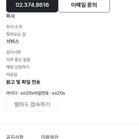
02.374.8616
이메일 문의
183 여름날의 산림욕 / 송산 산행
186 밀운 저수지를 사수하라! / 오좌루
회사
191 봄 속 산행 / 구도하의 모산(某山)
회사 소개
찾아오는 길
연꽃 바위의 서정 그리고
서비스
196 연화봉의 봄 / 연화산
공지사항
200 겨울 행복 / 연화산
자주 묻는 질문
204 광복 70주년 산행 / 송산
채팅 상담하기
자료실
209 둘레 둘레 둘레길 / 우차이첸산
원고 및 파일 전송
211 맑은 산악회 탄생지 성지순례 산행 / 호욕
216 외딴 벽돌집의 행복 / 흑타산
아이디 : so20s
비밀번호 : so20s
221 블랙 마운틴, 붓 걸이 산 / 필가산(남석양 대협곡)
웹하드 접속하기
225 단풍 구경 / 나팔구
공지사항
이용약관