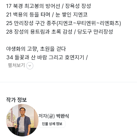
17 북경 최고봉의 방어선 / 장욕성 장성
21 백용의 등을 타며 / 눈 쌓인 지엔코
25 만리장성 구간 종주(지엔코~무티엔위~리엔화츠)
28 장성의 용트림과 초록 감성 / 당도구 만리장성
야생화의 고향, 초원을 걷다
34 들꽃과 산 바람 그리고 호연지기 /
펼쳐보기
우초구정(牛草??)
40 고산 트래킹 / 북링산
44 가슴 벅찬 유희, 초원 산행 / 우차령~양마산
47 링산의 그랜드 슬램 / 서링산
작가 정보
51 말과 양 떼를 보며 / 북링산
저자(글)
박완식
운해와 신선, 고산 산행
인물 상세 정보
56 운무와 곰취 / 백화산
61 노란 단풍 / 백화산