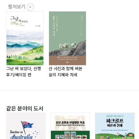
65 영혼과 맞짱 / 해타산
펼쳐보기
70 북경 동쪽 최고봉 / 무링산
협곡의 사계
76 가을 협곡 / 용문간
81 빙판을 걸으며 / 용경협 얼음 트래킹
85 UFO형 유리잔도 / 석림협
88 얼음 위의 서정 / 백하 겨울 트래킹
그냥 써 보았다, 산행
산 사진과 함께 써본
후기/베이징 편
삶의 지혜와 처세
93 용의 둥지를 찾아 / 마란림장(馬蘭林場)
-노룡와(老龍?)-쌍용협(雙龍峽) 종주
97 한증막 산행 / 황백사-후하
102 인공 폭포와 협곡 / 고산채
같은 분야의 도서
바위산! 그 절경에 취하다
108 개 이빨을 탐험하다 / 구아산
113 다섯 개의 성루를 향해 / 백도욕