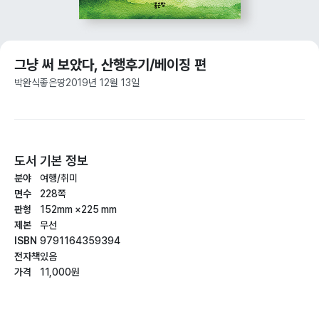
그냥 써 보았다, 산행후기/베이징 편
박완식
좋은땅
2019년 12월 13일
도서 기본 정보
분야
여행/취미
면수
228쪽
판형
152mm ×225 mm
제본
무선
ISBN
9791164359394
전자책
있음
가격
11,000원