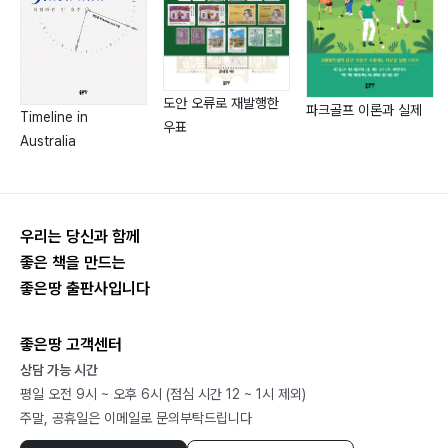
117 서희의 담판 / 경도 제일폭
122 점입가경 / 삼황산
126 태항산의 시작과 끝 / 상방산
131 봄을 찾아 / 천수산
도안 오류로 재발행한
파크골프 이론과 실제
Timeline in
우표
135 신록과 비 / 천황산
Australia
139 천문을 열며 / 천문산
143 10월 마지막 밤 / 삼황산
148 여름을 보내며 / 청량곡
우리는 당신과 함께
153 방산팔경 중 제일 / 홍라삼험
좋은 책을 만드는
좋은땅 출판사입니다
북경산의 사계
160 아직은 먼 봄 / 경칩 날의 봉황타
좋은땅 고객센터
164 백설과 봉황 / 눈 내리는 봉황타
상담 가능 시간
169 청명절에 온 첫눈 / 은산탑림
평일 오전 9시 ~ 오후 6시 (점심 시간 12 ~ 1시 제외)
174 옥 개울의 낙엽 / 옥도산
주말, 공휴일은 이메일로 문의부탁드립니다
178 꽃놀이 / 동산 이화원~식물원