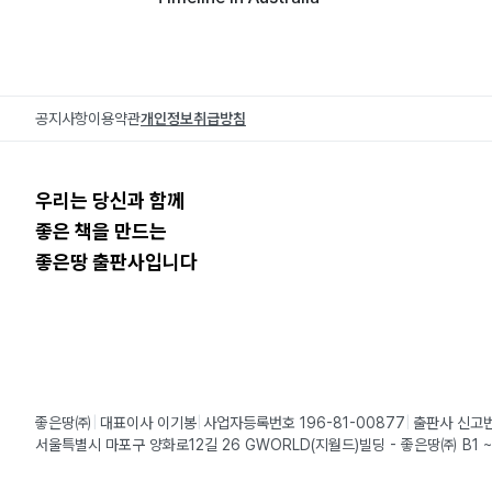
공지사항
이용약관
개인정보취급방침
우리는 당신과 함께
좋은 책을 만드는
좋은땅 출판사입니다
좋은땅㈜
대표이사 이기봉
사업자등록번호 196-81-00877
출판사 신고번
서울특별시 마포구 양화로12길 26 GWORLD(지월드)빌딩 - 좋은땅㈜ B1 ~