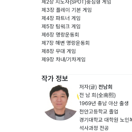
제2장 지도자(SPOT)중심형 게임
제3장 플레이 기본 게임
제4장 파트너 게임
제5장 팀워크 게임
제6장 명랑운동회
제7장 해변 명랑운동회
제8장 무대 게임
제9장 차내/기차게임
제10장 심성 훈련
제11장 연수와 산행
작가 정보
제12장 벌칙 게임
저자(글)
전남희
제13장 캠프 놀이와 게임
전 남 희(全南熙)
제14장 기족 사내 게임
1969년 충남 아산 출생
제15장 엽기 게임
천안고등학교 졸업
제16장 기네스 게임
경기대학교 대학원 노인
제17장 현장 퀴즈 모음
석사과정 전공