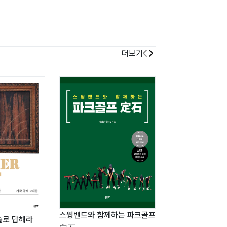
더보기
스윙밴드와 함께하는 파크골프
술로 답해라
골프 스윙 기본기