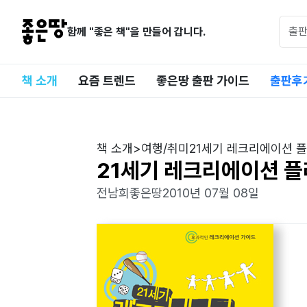
함께 "좋은 책"을 만들어 갑니다.
책 소개
요즘 트렌드
좋은땅 출판 가이드
출판후
책 소개
>
여행/취미
21세기 레크리에이션 
21세기 레크리에이션 
전남희
좋은땅
2010년 07월 08일