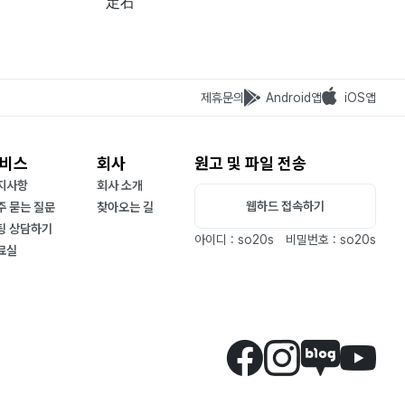
定石
제휴문의
Android앱
iOS앱
비스
회사
원고 및 파일 전송
지사항
회사 소개
웹하드 접속하기
주 묻는 질문
찾아오는 길
팅 상담하기
아이디 : so20s
비밀번호 : so20s
료실