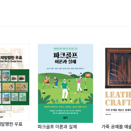
션21)대표
.CO.KR)
 사무국장(전)
 충남지부 전무이사(현)
회 전무이사(현)
 연구회 운영
W.KORREC.COM)
.ORG)
재발행한 우표
가죽 공예를 예
파크골프 이론과 실제