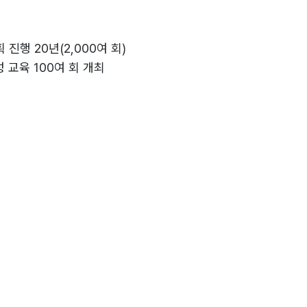
험담
진행 20년(2,000여 회)
교육 100여 회 개최
서 레크리에이션 과정 강의
성 교육
육 프로그램 개발
사 기획/진행 전문
 레크리에이션 플레이파트 전서
예정)