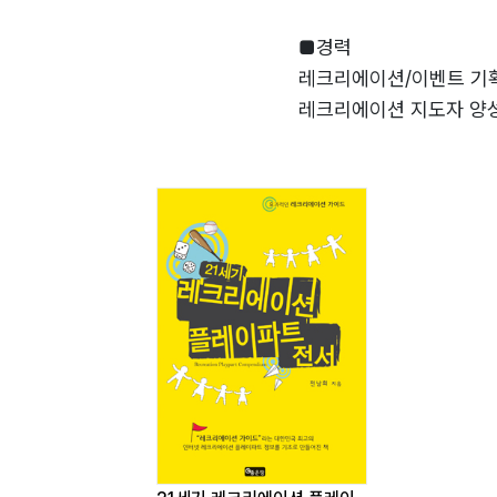
제18장 전남희의 현장 비하인드 스토리 경
플레이파트 지도자 양성 교육 안내
■경력
교육 · 행사관련 격언
레크리에이션/이벤트 기획 
레크리에이션 지도자 양성 
각 대학 사회교육원 관공
■주 전공
체육대회 기획 진행
레크리에이션 지도자 양
실내 레크리에이션 게임
온라인 레크리에이션 교
레크리에이션. 이벤트 행
■저서
명랑운동회 전서/21세기
노인여가프로그램 전서(