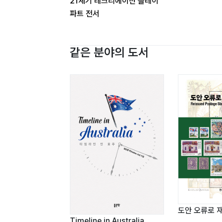
21세기 레크리에이션 플레이
파트 전서
■현재
21세기 리더(레크리에이
(WWW.RECREATION21
같은 분야의 도서
한국레크리에이션 연구회
한국여가레크리에이션협회
한국노인여가전문지도자협
레크리에이션 플레이파트
(레크리에이션 가이드 WW
레크리에이션 산악회
(WWW.E-RECREATION
도안 오류로 
Timeline in Australia