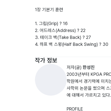
1장 기본기 훈련
1. 그립(Grip) ? 16
2. 어드레스(Address) ? 22
3. 테이크 백(Take Back) ? 27
4. 하프 백 스윙(Half Back Swing) ? 30
5. 탑 오프 스윙(Top Of Swing) ? 32
6. 다운 스윙(Down Swing) ? 34
작가 정보
7. 임팩트(Impact) ? 36
저자(글)
한성진
8. 팔로우 스루(Follow Through) ? 38
2003년부터 KPGA P
9. 피니쉬(Finish) ? 41
학원에서 경기력에 미치는
사학위 논문을 썼으며 스
에 대해서 가르치고 있다.
2장 클럽별 연습법
PROFILE