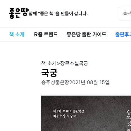
함께 "좋은 책"을 만들어 갑니다.
책 소개
요즘 트렌드
좋은땅 출판 가이드
출판후
책 소개
>
장르소설
국궁
국궁
송주성
좋은땅
2021년 08월 15일