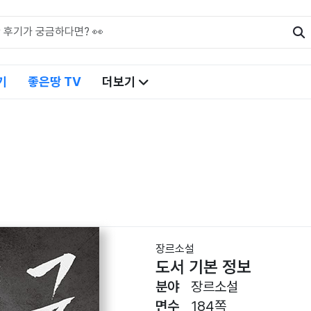
기
좋은땅 TV
더보기
장르소설
도서 기본 정보
분야
장르소설
면수
184쪽