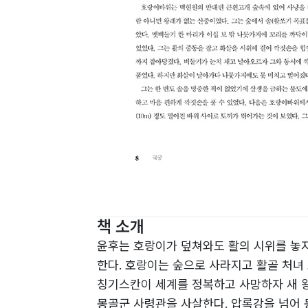
책 소개
윤후는 호랑이가 덮쳐와도 활의 시위를 놓지
한다. 호랑이는 숲으로 사라지고 활골 처녀
칭기스칸이 세계를 정복하고 사망하자 새 왕
몽골군 사령관을 사살한다. 압록강을 넘어 