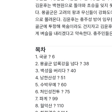
김윤후는 백현원으로 돌아와 초승을 잊지 
다. 몽골군은 고려의 왕과 무신들이 강화도
으로 몰려온다. 김윤후는 충주성 방어 임무
골군에 투항해 목숨이라도 건지자고 김윤후
게 벼슬을 내리겠다고 약속한다. 충주민들은
목차
1. 국궁 ? 6
2. 몽골군 압록강을 넘다 ? 38
3. 백성을 버리다 ? 40
4. 남한산성 ? 51
5. 수박무예 ? 60
6. 처인성전투 ? 75
7. 파계 ? 99
8. 월악산 ? 110