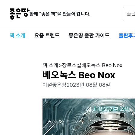
함께 "좋은 책"을 만들어 갑니다.
책 소개
요즘 트렌드
좋은땅 출판 가이드
출판후
책 소개
>
장르소설
베오녹스 Beo Nox
베오녹스 Beo Nox
이설
좋은땅
2023년 08월 08일