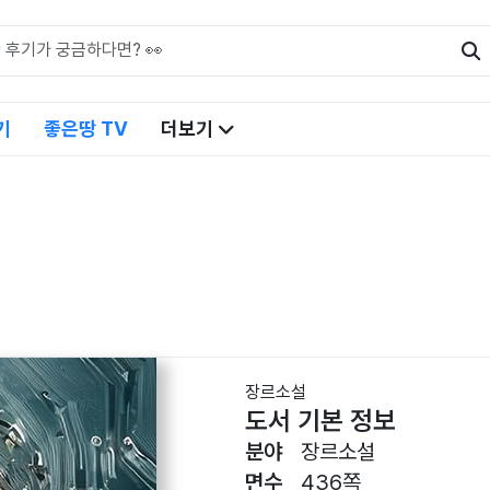
기
좋은땅 TV
더보기
장르소설
도서 기본 정보
분야
장르소설
면수
436쪽