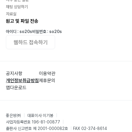
채팅 상담하기
자료실
남성복 투턱 반바지 MP21U_U002 P.188
원고 및 파일 전송
남성복 투턱 반바지. 투턱과 함께 여유가 많은, 통이 꽤 있
는 반바지.
아이디 : so20s
비밀번호 : so20s
허리 양쪽에 사이드 어드저스트가 있다.
웹하드 접속하기
긴바지로의 활용 등 여러 응용이 가능하다.
공지사항
이용약관
개인정보취급방침
제휴문의
앱다운로드
좋은땅㈜
|
대표이사 이기봉
|
사업자등록번호 196-81-00877
|
출판사 신고번호 제 2001-000082호
|
FAX 02-374-8614