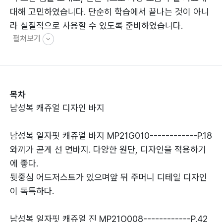
대해 고민하였습니다. 단순히 학습에서 끝나는 것이 아니
라 실질적으로 사용할 수 있도록 준비하였습니다.
펼쳐보기
실무에서 바로 사용이 가능하도록 여러 디자인의 바지를
준비하였습니다. 패턴의 실질적인 활용을 돕기 위해, 본
패턴으로 제작된 의상 사진을 담았습니다. 기성복 제작 활
목차
용을 돕기 위해 사이즈 표와 그레이딩 자료를 함께 담았습
남성복 캐쥬얼 디자인 바지
니다.
남성복 일자핏 캐쥬얼 바지 MP21G010------------P.18
손으로 패턴을 떠보는 것뿐만 아니라, 직접 만들어 보고,
와끼가 곧게 선 면바지. 다양한 원단, 디자인을 적용하기
만든 옷을 스스로 점검해 보며 익히시고, 활용해 주시면
에 좋다.
좋겠습니다. 학습적으로도 도움이 되고, 실무적으로도 도
뒷중심 어드저스트가 있으며앞 뒤 주머니 디테일 디자인
움이 되길 바랍니다.
이 독특하다.
업데이트 자료와 피드백, 봉제와 디자인 패턴 등에 관한
남성복 일자핏 캐쥬얼 진 MP21O008------------P.42
자료들을 블로그와 유튜브, 인스타그램 등에 올려 놓고 있