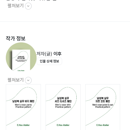
펼쳐보기
일자핏의 캐쥬얼 진 실루엣으로 일반 면, 데님 등의 다양
으니 참고해 주시면 더욱 좋겠습니다.
한 원단을 적용하기에 좋다.
앞중심 디테일이 지퍼가 아닌 버튼플라이로 디자인되어
있다.
작가 정보
남성복 무릎 주름 고딕 진 MP21B004------------P.60
저자(글)
이후
O자 형태의 바지. 핏하게 입는 것이 좋으며, 착장 시 무릎
인물 상세 정보
주위에 주름이 잡힌다.
앞중심 디테일이 지퍼가 아닌 버튼플라이로 디자인되어
있다.
펼쳐보기
남성복 카고 조거 팬츠 MP21U005------------P.88
옆에 패치 포켓이 달린 카고 팬츠.
허리와 밑단이 밴딩 처리되어 입기에 편하고 실루엣이 좋
다.
허리가 밴딩처리된 바지로 편하게 입기에 좋다.