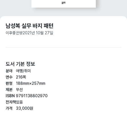
남성복 실무 바지 패턴
이후
좋은땅
2021년 10월 27일
도서 기본 정보
분야
여행/취미
면수
216쪽
판형
188mm×257mm
제본
무선
ISBN
9791138802970
전자책
있음
가격
33,000원