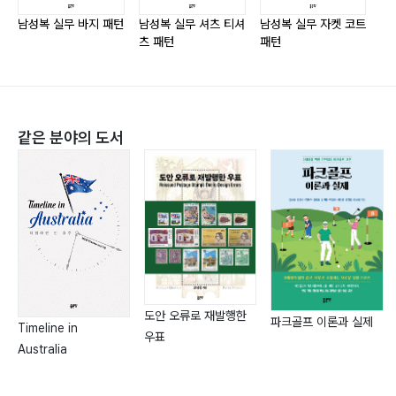
남성복 실무 바지 패턴
남성복 실무 셔츠 티셔
남성복 실무 자켓 코트
츠 패턴
패턴
남성복 캐쥬얼 밴딩 팬츠 MP21U007------------P.107
허리가 밴딩처리된 바지로 편하게 입기에 좋다.
앞중심은 지퍼 트임 없이 디자인 스티치만 있다.
같은 분야의 도서
데님 팬츠
남성복 와이드핏 테이퍼드 진 MP21U006------------
P.121
적당히 여유가 있는 와이드 핏에 밑단으로 갈수록 좁아지
는 테이퍼드 실루엣의 청바지.
허리 바지 실루엣으로 사계절 아이템으로 좋다.
도안 오류로 재발행한
파크골프 이론과 실제
Timeline in
우표
Australia
남성복 기본 일자핏 데님 바지 MP21U_J001-----------
-P.138