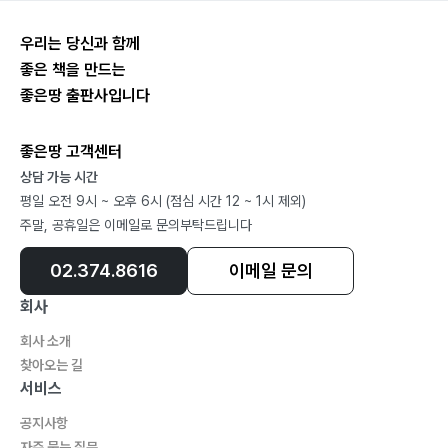
단순한 일자 형태의 데님 팬츠이다. 앞주머니 디자인이 독
우리는 당신과 함께
특하다.
좋은 책을 만드는
데님이 아닌 다른 원단으로 제작하여도 좋은 아이템.
좋은땅 출판사입니다
남성복 데님 와이드 팬츠 MP21M003------------P.152
좋은땅 고객센터
여유가 매우 많은, 아주 큰 실루엣의 와이드 팬츠.
상담 가능 시간
큰 실루엣의 와이드 팬츠 제작 시에 참고 하면 좋은 아이
평일 오전 9시 ~ 오후 6시 (점심 시간 12 ~ 1시 제외)
템.
주말, 공휴일은 이메일로 문의부탁드립니다
02.374.8616
이메일 문의
회사
반바지
회사 소개
찾아오는 길
남성복 기본 반바지 MP21U009 P.168
서비스
남성복 기본 반바지. 필요할 경우 디테일을 더해 응용할
공지사항
수 있다.
자주 묻는 질문