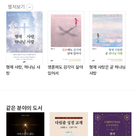
044
펼쳐보기
3) 하나님을 사랑한다면 형제는 그 사랑을 어떻게 증명하
고 있나요? _ 046
4) 그리스도의 계명은 어떤 계명을 말씀하시는 것일까요?
_ 048
참 포도나무의 비유_ 051
형제 사랑, 하나님 사
영혼에도 감각이 살아
형제 사랑은 곧 하나님
마
랑
있어서
사랑
1. 사람이 내 안에 살고 내가 그 사람 안에 살면_ 053
목
1) 진정한 연합_ 054
2) 영적인 겉모습 영적인 내면의 모습_ 057
3) 두렵고 떨리는 마음으로 구원을 이루어 가지 않을까
같은 분야의 도서
요?_ 058
4) ?아버지께서 열매를 맺는 가지는 열매를 더 많이 맺게
하려고
깨끗이 손질하신다_ 074