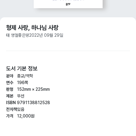
형제 사랑, 하나님 사랑
태 영엘
좋은땅
2022년 09월 29일
도서 기본 정보
분야
종교/역학
면수
196쪽
판형
152mm × 225mm
제본
무선
ISBN
9791138812528
전자책
있음
가격
12,000원