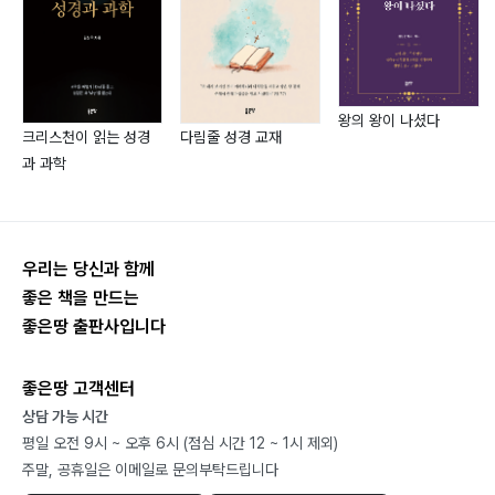
5) 자신이 하나님 안에 하나님께서 그 사람 안에_ 077
6) 그 증거는 사도 바울이 예수님을 영접한 후에_ 082
7) 하나님께서 내 안에서 일하시고 내가 하나님의 뜻을 따
라 일함으로써_ 085
왕의 왕이 나셨다
크리스천이 읽는 성경
다림줄 성경 교재
8) ?예수님께서 빌립에게 말씀하시기를
과 과학
“아버지께서 내 안에 계셔 그의 일을 하는 것이라.” _
085
우리는 당신과 함께
좋은 책을 만드는
죄인이 번제물의 머리에 손을 얹어 죄를 전가하다_ 097
좋은땅 출판사입니다
좋은땅 고객센터
그러면 누가 내 이웃입니까?_ 115
상담 가능 시간
1. 예수님께서는 누가 내 이웃이라고 말씀하고 있는가? _
평일 오전 9시 ~ 오후 6시 (점심 시간 12 ~ 1시 제외)
119
주말, 공휴일은 이메일로 문의부탁드립니다
1) 예수님의 예화_ 119