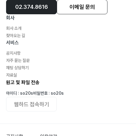
2) 강도 만난 사람의 이웃이 되어 준 사람_ 120
02.374.8616
이메일 문의
3) 많은 성경학자들의 해석은_ 120
회사
4) 예수님의 이 예화는 이스라엘 동족에 대한 말씀으로
회사 소개
보아야_ 121
찾아오는 길
5) 그릇된 유대인들의 악한 행위의 결과_ 123
서비스
6) 영생을 얻는 것에 대하여 질문하는 율법학자_ 126
공지사항
자주 묻는 질문
2. 진실로 누가 우리의 이웃일까요? _ 127
채팅 상담하기
1) 이스라엘 민족 자체가 그리스도의 상징이기 때문_ 129
자료실
2) 이와 같은 거짓 증거들의 현혹되지 않으려면_ 130
원고 및 파일 전송
3) 성경 어디에 그런 말씀이 기록되어 있는지 잘 찾아보
아이디 : so20s
비밀번호 : so20s
시기를_ 131
웹하드 접속하기
4) 모세의 법 중에서 가장 큰 계명이 어느 계명입니까?_
136
5) 둘째 되는 계명 속에_ 138
6) 자신의 이웃을 자신의 몸처럼 사랑하는 사람에 대하여