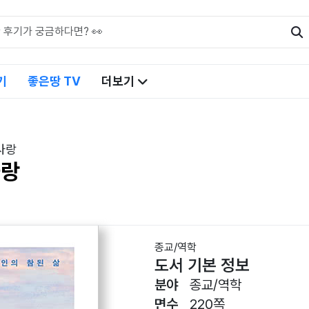
기
좋은땅 TV
더보기
사랑
사랑
종교/역학
도서 기본 정보
분야
종교/역학
면수
220쪽