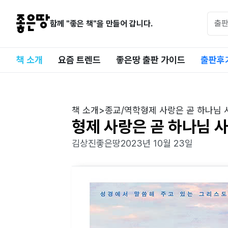
함께 "좋은 책"을 만들어 갑니다.
책 소개
요즘 트렌드
좋은땅 출판 가이드
출판후
책 소개
>
종교/역학
형제 사랑은 곧 하나님 
형제 사랑은 곧 하나님 
김상진
좋은땅
2023년 10월 23일