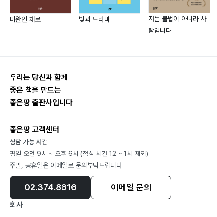
오늘도 너라서 … 053
저는 불법이 아니라 사
미완인 채로
빛과 드라마
기적 같은 너니까 … 054
람입니다
시간이 약 … 055
평생토록 영원토록 … 056
늘 너의 곁에서 … 057
내 꺼 할래 … 058
우리는 당신과 함께
좋은 책을 만드는
너라는 세상 1 … 059
좋은땅 출판사입니다
너라는 세상 2 … 060
소중한 나의 사람아 … 061
좋은땅 고객센터
꽃에 물을 주듯 … 062
상담 가능 시간
네가 곁에 있으니까 … 063
평일 오전 9시 ~ 오후 6시 (점심 시간 12 ~ 1시 제외)
행복 저축 … 064
주말, 공휴일은 이메일로 문의부탁드립니다
태어나 줘서 고마워 … 065
너만의 시간이 되어 … 066
02.374.8616
이메일 문의
사랑한다. 보고 싶다 … 067
회사
오직 한 사람 … 068