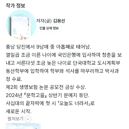
작가 정보
난 너에게 … 021
너에게 갈 수 있게 … 022
저자(글)
김용선
네가 참 좋아 … 023
인물 상세 정보
소중한 너라서 … 024
네가 있어서 … 025
너만을 위한 저금통 … 026
충남 당진에서 9남매 중 아홉째로 태어남.
너의 마음 … 027
열일곱 조금 이른 나이에 국민은행에 입사하여 청춘을 보
너를 만나고 … 028
내고 서른다섯 조금 늦은 나이로 단국대학교 도시계획부
날씨 … 029
동산학부에 입학하여 학부와 석사를 마무리하고 박사과
그냥 네가 좋은 거야 … 030
정 수료.
시간 … 031
제2회 생명보험 논문 공모전 금상 수상.
기준 … 032
2024년 『문학고을』 상반기 문예지 등단.
아낌없이 줄 거야 2 … 033
사십대의 끝자락에 첫 시 「오늘도 너라서」로
난 말야 … 034
새로운 시작.
괜찮아 … 035
펼쳐보기
누군가가 별이라면 … 036