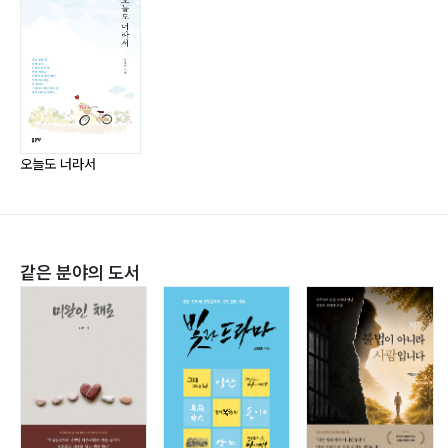
길들여지기 … 037
마음과 마음 … 038
좋은 사람 … 039
노력으로 안 되는 게 있어 … 040
너라서 그랬나 봐 … 041
내가 행복한 이유 … 042
오늘도 너라서
인연 … 043
너의 곁에서 … 044
함께 걸어 줄게 … 045
같은 분야의 도서
오늘도 너니까. 너라서 … 046
참 좋다 … 047
내게 선물 … 048
단비처럼 … 049
비탄력적인 존재 … 050
아깝지 않은 마음 … 051
기다려지는 사람 … 052