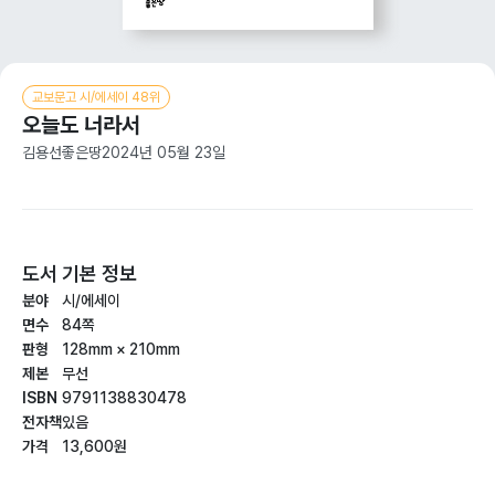
교보문고 시/에세이 48위
오늘도 너라서
김용선
좋은땅
2024년 05월 23일
도서 기본 정보
분야
시/에세이
면수
84쪽
판형
128mm × 210mm
제본
무선
ISBN
9791138830478
전자책
있음
가격
13,600원