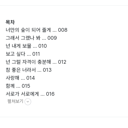
기에 있단다.” 화자는 이렇게 존재에 대한 고통과 외로움
을 안고 함께 걸어가는 모습을 보여 주고 손을 내민다.
목차
너만의 숲이 되어 줄게 … 008
‘『문학고을』 심사위원 심사평’ 중에서
그래서 그랬나 봐 … 009
넌 내게 보물 … 010
보고 싶다 … 011
넌 그럴 자격이 충분해 … 012
참 좋은 너라서 … 013
사랑해 … 014
함께 … 015
서로가 서로에게 … 016
펼쳐보기
아낌없이 줄 거야 1 … 017
애쓰지 않아도 돼 … 018
네가 참 고맙다 … 019
그냥 … 020