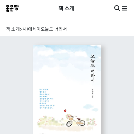
책 소개
책 소개
>
시/에세이
오늘도 너라서