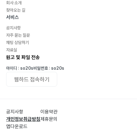
회사 소개
너무 좋아 … 069
찾아오는 길
참 고마운 너라서 … 070
서비스
너에게 나는 … 071
공지사항
소중한 너 … 072
자주 묻는 질문
나의 하루 … 073
채팅 상담하기
행복이 날아들었다 … 074
자료실
너도 힘든 거니? … 075
원고 및 파일 전송
해와 달 … 076
아이디 : so20s
비밀번호 : so20s
너는 나에게 나는 너에게 … 077
웹하드 접속하기
곁에만 있어도 … 078
너라는 그리움 … 079
반달 … 080
내 마음 … 081
공지사항
이용약관
너의 소소한 일상이 궁금해졌어 … 082
개인정보취급방침
제휴문의
정(+)의 효과 … 083
앱다운로드