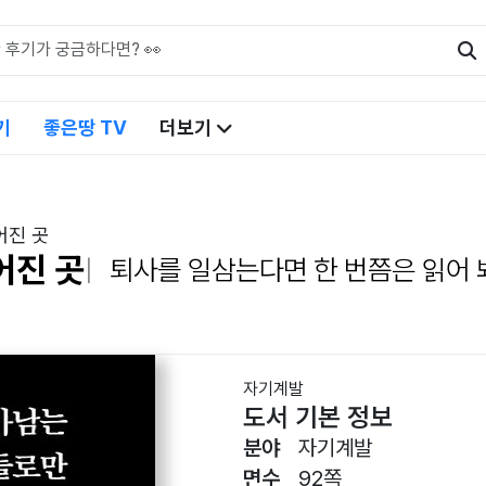
기
좋은땅 TV
더보기
어진 곳
어진 곳
퇴사를 일삼는다면 한 번쯤은 읽어 
자기계발
도서 기본 정보
분야
자기계발
면수
92쪽