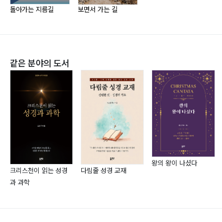
진정한 대화 해 보신 적 있습니까?
돌아가는 지름길
보면서 가는 길
진정한 대화를 원하십니까?
대화 속에 기쁨
수다 떨지 말고 대화하라
대화는 신뢰와 존중으로
같은 분야의 도서
대화 스타일
대화를 통한 자존감 회복
표현의 능력
‘말’ 잘하는 것, ‘대화’ 못하는 것
소통과 불통
소통, 불통, 그리고 고통
왕의 왕이 나셨다
상대방에 대한 반응
크리스천이 읽는 성경
다림줄 성경 교재
과 과학
불통의 아우성
소통과 경청
소통 장애요인 말투와 억양