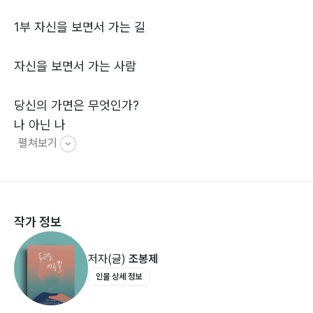
1부 자신을 보면서 가는 길
자신을 보면서 가는 사람
당신의 가면은 무엇인가?
나 아닌 나
펼쳐보기
가면 뒤의 내면 아이
가면을 쓴 삶의 모습
행복해지려면 가면을 벗어라
작가 정보
거짓 자아
정체성 혼란
저자(글)
조봉제
정체성 왜 중요한가?
인물 상세 정보
포장을 벗겨내는 용기
두려워 말고 분리시켜라