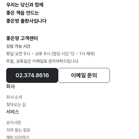
들으려고 하지 않는 대화
우리는 당신과 함께
잘 들어주는 대화
좋은 책을 만드는
인내심으로 들어주는 대화
좋은땅 출판사입니다
오해와 이해를 통한 관계회복
좋은땅 고객센터
오해의 DNA
상담 가능 시간
평일 오전 9시 ~ 오후 6시 (점심 시간 12 ~ 1시 제외)
오해 속에 감춰진 어둠
주말, 공휴일은 이메일로 문의부탁드립니다
오해의 블랙박스
상처와 오해의 시각
02.374.8616
이메일 문의
왜곡된 사고는 오해의 늪으로
회사
타락된 행동이 가리는 시야
회사 소개
오해와 이해의 관계성
찾아오는 길
오해의 진실을 찾으려면
서비스
서로의 약함이 친밀함이다
공지사항
자주 묻는 질문
채팅 상담하기