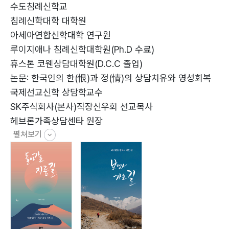
가려진 종교의 행위들
수도침례신학교
자기노출의 용기
침례신학대학 대학원
용기 있는 도전
아세아연합신학대학 연구원
루이지애나 침례신학대학원(Ph.D 수료)
자기발견과 돌아봄
휴스톤 코웬상담대학원(D.C.C 졸업)
자기발견과 고백
논문: 한국인의 한(恨)과 정(情)의 상담치유와 영성회복
순수성을 잃어버린 삶
국제선교신학 상담학교수
자기발견의 기쁨
SK주식회사(본사)직장신우회 선교목사
자신이 되기 위한 삶
헤브론가족상담센타 원장
자신을 살피는 행복
펼쳐보기
좋은이웃교회 담임목사
내가 싫어하는 내 모습의 사례
자신을 사랑하는 행복
2부 서로를 보면서 가는 길