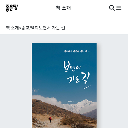
책 소개
책 소개
>
종교/역학
보면서 가는 길