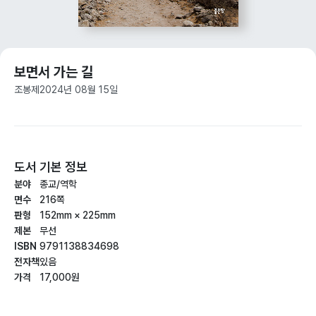
보면서 가는 길
조봉제
2024년 08월 15일
도서 기본 정보
분야
종교/역학
면수
216쪽
판형
152mm × 225mm
제본
무선
ISBN
9791138834698
전자책
있음
가격
17,000원