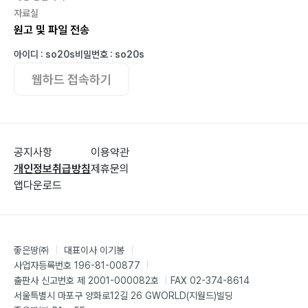
3부 세상을 보면서 가는 길
자료실
원고 및 파일 전송
중독세상과 인생 과제해결
아이디 : so20s
비밀번호 : so20s
미디어 중독세상
웹하드 접속하기
중독에 빠져드는 세상
인터넷과 중독의 배가
다음세대 청소년들의 게임 중독
쇼핑 중독
공지사항
이용약관
마약 중독
개인정보취급방침
제휴문의
종교 중독
앱다운로드
중독과 왜곡된 신앙
이단 속에 숨겨진 종교 중독
좋은땅㈜
|
대표이사 이기봉
|
결혼 전 인생 과제풀기
사업자등록번호 196-81-00877
|
결혼의 아픔
출판사 신고번호 제 2001-000082호
|
FAX 02-374-8614
결혼은 도피처가 아니다
서울특별시 마포구 양화로12길 26 GWORLD(지월드)빌딩