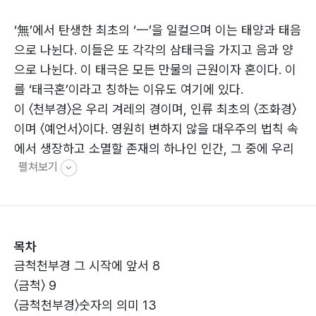
‘無’에서 탄생한 최초의 ‘一’을 일컬으며 이는 태양과 태음
으로 나뉜다. 이들은 또 각각의 삼태극을 가지고 음과 양
으로 나뉜다. 이 태극은 모든 만물의 근원이자 혼이다. 이
를 ‘태극혼’이라고 칭하는 이유도 여기에 있다.
이 〈천부경〉은 우리 겨레의 경이며, 인류 최초의 〈조화경〉
이며 〈예언서〉이다. 영원히 변하지 않을 대우주의 법칙 속
에서 생장하고 소멸할 존재의 하나인 인간, 그 중에 우리
펼쳐보기
민족(한민족)이 태극문양의 기(깃발)를 쓰며, 태극의 기운
을 받은 한민족이라는 사실을 기억해야 한다. 고대경전에
수록되어 전하길, 한민족은 천민(天民)의 자손으로서 ‘배
달민족’이라 칭하였다. 이는 그 모든 것의 깨우침(다다름)
목차
이 배(倍)가 되는 민족이란 뜻이다. 이러한 한민족이기에
금척천부경 그 시작에 앞서 8
이 〈금척>을 통하여 비밀을 열게 하셨음이다. 이제 이 〈금
〈금척〉 9
척천부경〉에서 이 태극의 기운을 물려받은 사람에게 어떤
〈금척천부경〉숫자의 의미 13
일이 생길 것이며 또한, 어떻게 살아서, 어디를 향해 가야