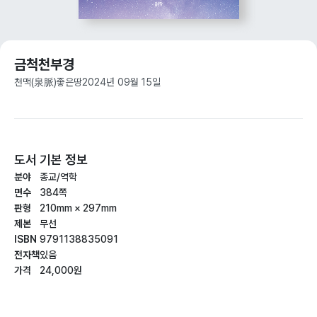
금척천부경
천맥(泉脈)
좋은땅
2024년 09월 15일
도서 기본 정보
분야
종교/역학
면수
384쪽
판형
210mm × 297mm
제본
무선
ISBN
9791138835091
전자책
있음
가격
24,000원