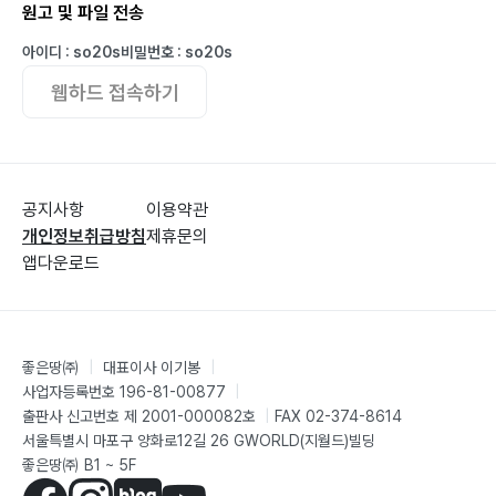
원고 및 파일 전송
아이디 : so20s
비밀번호 : so20s
웹하드 접속하기
공지사항
이용약관
개인정보취급방침
제휴문의
앱다운로드
좋은땅㈜
|
대표이사 이기봉
|
사업자등록번호 196-81-00877
|
출판사 신고번호 제 2001-000082호
|
FAX 02-374-8614
서울특별시 마포구 양화로12길 26 GWORLD(지월드)빌딩
좋은땅㈜ B1 ~ 5F