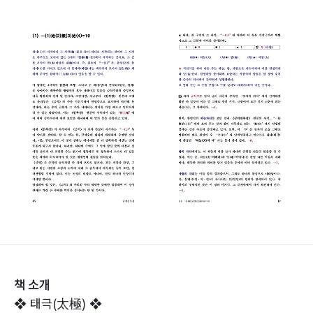
책 소개
❖ 태극(太極) ❖