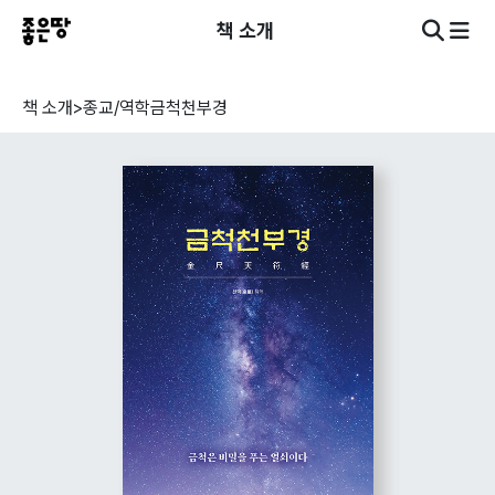
책 소개
책 소개
>
종교/역학
금척천부경