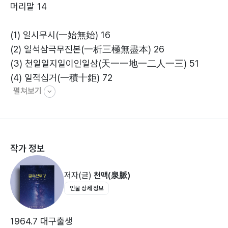
머리말 14
하는지를 이 경을 통하여 스스로 깨닫고 행할 수 있어야만
한다.
(1) 일시무시(一始無始) 16
(2) 일석삼극무진본(一析三極無盡本) 26
(3) 천일일지일이인일삼(天一一地一二人一三) 51
(4) 일적십거(一積十鉅) 72
펼쳐보기
(5) 무궤화삼(無匱化三) 85
(6) 천이삼지이삼인이삼(天二三地二三人二三) 96
(7) 대삼합육생(大三合六生) 128
(8) 칠팔구(七八九) 156
작가 정보
(9) 운삼사성환(運三四成環) 166
(10) 오십(칠)일묘연(五十(七)一妙衍) 191
저자(글)
천맥(泉脈)
(11) 만왕만래(萬往萬來) 224
인물 상세 정보
(12) 용변부동본(用變不動本) 247
(13) 본심본태양앙명(本心本太陽昻明) 279
(14) 인중천지일(人中天地一) 310
1964.7 대구출생