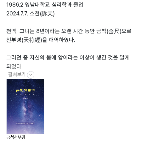
(15) 일종무종일(一終無終一) 335
1986.2 영남대학교 심리학과 졸업
2024.7.7. 소천(訴天)
마무리하며 353
부록(삼일신고, 참전계경) 357
천맥, 그녀는 8년이라는 오랜 시간 동안 금척(金尺)으로
참조문헌 382
천부경(天符經)을 해역하였다.
그러던 중 자신의 몸에 암이라는 이상이 생긴 것을 알게
되었다.
펼쳐보기
암세포가 온몸에 퍼져 말할 수 없는 고통을 느끼면서도
오로지 우리 민족 최초의 경전인 천부경을 세상에 전해야
겠다는 일념으로
일을 손에서 놓지 않았다.
금척천부경