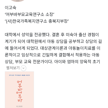
똑같은 거 집에 있잖아… 85
뚝배기와 양은 냄비… 89
이고숙
리얼 생존! 리얼 잠재력!… 92
‘어부바부모교육연구소 소장’
말을 잘 듣는 아이들!… 98
‘(사)한국가족복지연구소 충북지부장’
메뉴판 주세요… 103
무정한 초코파이!… 107
대학에서 성악을 전공했다. 결혼 후 미숙아 출산 경험이
부러우면 지는 거다… 112
계기가 되어 대학원에서 아동 상담을 공부하고 상담의 길
사랑의 매 VS 분노의 매… 118
에 들어서게 되었다. 대상관계이론과 아동놀이치료를 이
사랑의 허기와 배고픔… 125
론적이고 임상적으로 긴밀하게 결합해서 적용하는 아동
색종이에 실린 위대한 사랑… 130
상담, 부모 교육 전문가이다. 아이와 엄마의 양육적 초기
시냇물은 졸졸졸졸!… 134
펼쳐보기
관계의 중요성을 강조하며 아이와 부모와 교사가 함께 발
쌀! 보리! 쌀!… 139
달하고 성장하는 데 도움이 되는 구체적이고 다양한 맞춤
쓸데없는 소리 좀 하지 마… 146
형 부모 교육, 교사 코칭의 새로운 방향을 모색하며 다양
아름다운 이별… 151
한 활동을 전개하고 있다.
아빠 바보… 154
아빠는 내가 아빠를 아주 좋아하는 줄 안다… 157
양승봉