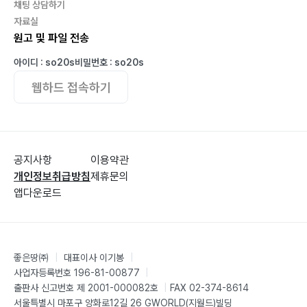
채팅 상담하기
자료실
원고 및 파일 전송
아이디 : so20s
비밀번호 : so20s
웹하드 접속하기
공지사항
이용약관
개인정보취급방침
제휴문의
앱다운로드
좋은땅㈜
|
대표이사 이기봉
|
사업자등록번호 196-81-00877
|
출판사 신고번호 제 2001-000082호
|
FAX 02-374-8614
서울특별시 마포구 양화로12길 26 GWORLD(지월드)빌딩