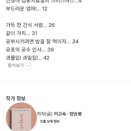
신생아 집중치료실의 크리스마스…4
드럽고 아름다운 마음, 사랑을 공유하는 관계로 함께 들어
부드러운 엄마!… 12
가는 것입니다. 그렇게 바꾸고 바뀌는 것입니다. 다만 엄
마가 먼저 해 보고 손을 내밀자는 겁니다. 어른이니까, 엄
가득 찬 간식 서랍… 26
마니까!
같이 가치… 31
공부시키려면 밥을 잘 먹이자… 34
공포의 공수 인사… 39
과몰입! 과밀집!… 42
펼쳐보기
기다려!… 46
나는 날 수 있어… 50
나도 아기처럼 안아 줘… 54
니 껍데기 왔다!… 63
작가 정보
다! 너 잘되라 그러지!… 67
다 똥 같고, 진흙 같아!… 70
저자(글)
이고숙 · 양승봉
더워요! 바지 벗을래요!… 76
인물 상세 정보
뒤통수에 달린 눈… 81