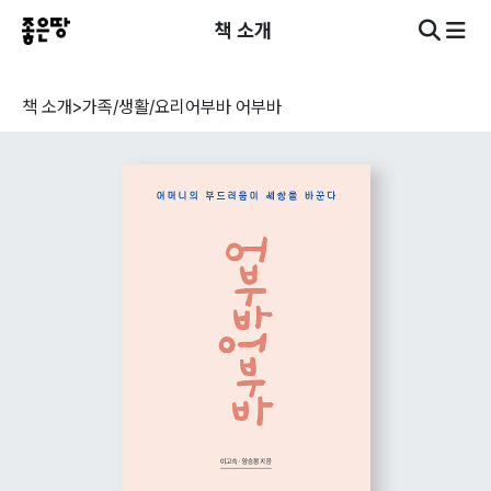
책 소개
책 소개
>
가족/생활/요리
어부바 어부바