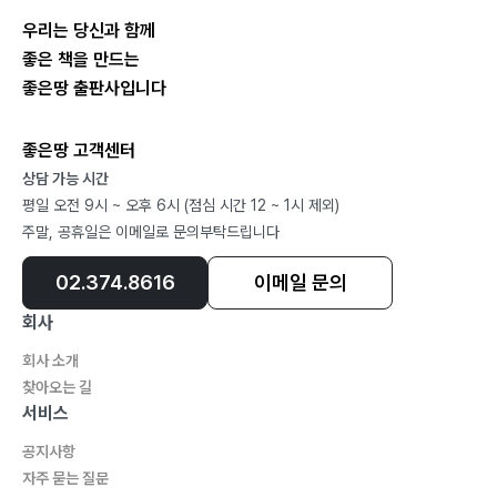
저 말 잘해요… 250
우리는 당신과 함께
제발 오늘만 〈타요〉 보면 안 돼요?… 253
좋은 책을 만드는
집 밖은 위험해… 262
좋은땅 출판사입니다
쫌 엄마의 하루!… 266
초콜릿과 일관성… 268
좋은땅 고객센터
파김치와 충동성… 273
상담 가능 시간
품과 놀이터… 277
평일 오전 9시 ~ 오후 6시 (점심 시간 12 ~ 1시 제외)
엄마 마음이 합니다… 282
주말, 공휴일은 이메일로 문의부탁드립니다
02.374.8616
이메일 문의
회사
회사 소개
찾아오는 길
서비스
공지사항
자주 묻는 질문