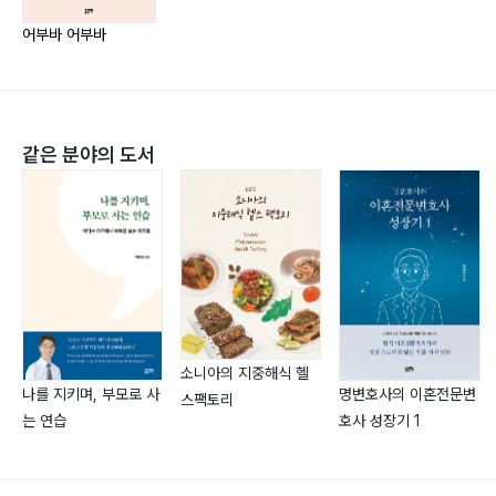
아저씨 잘못했어요… 165
‘충북아동가족상담센터 센터장’
애기야!… 169
‘충주하늘마음교회 담임목사’
어부바 어부바
양육, 훈육, 교육의 조화… 175
엄마 거 아니잖아!… 182
신학, 사회복지학, 심리학 3개 분야의 대학원을 전공했다.
엄마 돈 없어!… 187
청소년과 청년의 자기 발견과 성장을 위한 상담과 교육에
같은 분야의 도서
엄마 아파!… 193
초점하고 있다. 작은 교회를 담임하면서 신학과 심리학의
엄마 위로! 평생 위로!… 197
영성적 만남을 관심하고 있으며, 인간의 의식 발달과 진화
엄마 힘들어… 202
에 초점 하며 통합적 영성을 지향하는 목회와 상담을 병행
엄마가 몇 번 말해?… 208
하고 있다.
엄마가 중독이지… 217
영어로 말한 잠꼬대… 220
이고숙과 양승봉은 부부 상담사이다.
온몸으로 느끼고 싶어요… 223
이거 프라이 아니잖아! 안 먹어!… 229
소니아의 지중해식 헬
나를 지키며, 부모로 사
명변호사의 이혼전문변
스팩토리
이게 뭐야, 더럽게!… 234
는 연습
호사 성장기 1
이쁜 짓을 해야… 240
자기 주도 학습 VS 자기 탐색 학습… 242