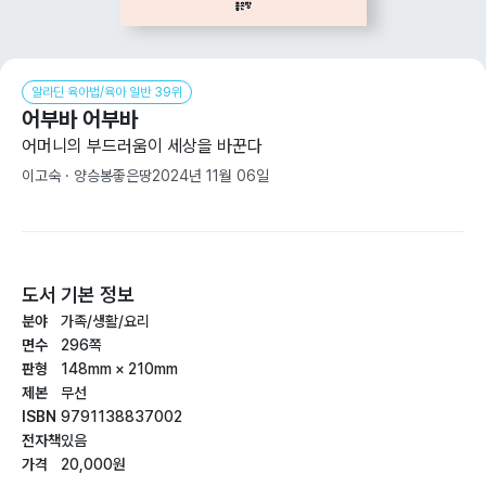
알라딘 육아법/육아 일반 39위
어부바 어부바
어머니의 부드러움이 세상을 바꾼다
이고숙 · 양승봉
좋은땅
2024년 11월 06일
도서 기본 정보
분야
가족/생활/요리
면수
296쪽
판형
148mm × 210mm
제본
무선
ISBN
9791138837002
전자책
있음
가격
20,000원