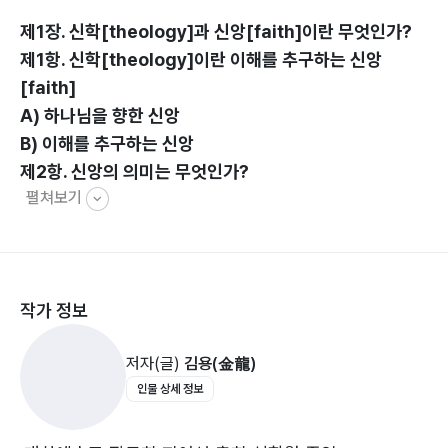
제1장. 신학[theology]과 신앙[faith]이란 무엇인가?
제1항. 신학[theology]이란 이해를 추구하는 신앙
[faith]
A) 하나님을 향한 신앙
B) 이해를 추구하는 신앙
제2항. 신앙의 의미는 무엇인가?
펼쳐보기
A) 존 칼빈[John Calvin]의 신학과 신앙
B) 칼 바르트[Karl Barth]의 신학과 신앙
C) 기독교인의 신학과 신앙
D) 신학의 분과는 어떻게 연결되어 있는가?
작가 정보
E) 결론
저자(글)
김용(金龍)
인물 상세 정보
제2장. 계시(啓示)란 무엇인가?