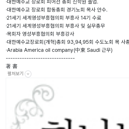
제1항. 계시(啓示)의 개념
·대한예수교 장로회 피어선 총회 신학원 졸업.
A) 존 칼빈[John Calvin]이 말하는 계시의 의미는?
·대한예수교 장로회 합동총회 경기노회 목사 안수.
B) 폴 틸리히[Paul Tillich]의 계시의 의미는?
·21세기 세계영성부흥협의회 부흥사 14기 수료
C) 리차드 니버[H. Richard Niebuhr]가 말하는 계시
·21세기 세계영성부흥협의회 부흥사 및 실무총무
의 의미는?
·목회자 영성부흥협의회 부흥강사
D) 계시(啓示)의 의미 다섯 가지 논지
·대한예수교장로회(개혁)총회 93,94,95회 수도노회 목 사
제2항. 계시(啓示)의 종류는 어떻게 분류되는가?
·Arabia America oil company(中東 Saudi 근무)
A) 자연계시와 초자연계시는 무엇인가?
------------------------------
B) 일반계시와 특별계시의 구별
著 書
C) 일반계시의 불충족성과 그 가치의 의의는?
펼쳐보기
·하나님과 人間의 存在(신학과 신앙이란 무엇인가?)상권
1) 불충족성은 무엇을 뜻하는가?
·하나님과 人間의 存在(하나님의 작정과 예정은?) 중권(출간
2) 일반계시의 가치와 의의는 무엇을 뜻하는가?
·하나님과 人間의 存在(하나님의 천지창조?) 하권1부(출간 
a) 일반계시와의 관계성
·하나님과 人間의 存在(하나님의 천지창조?) 하권2부(출간 
b) 기독교와의 관계성
3) 특별계시의 그 의의는 무엇인가?
4) 특별계시의 방법은 무엇인가?