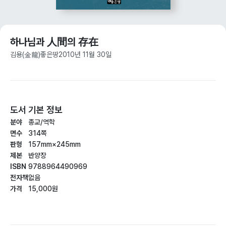
하나님과 人間의 存在
김용(金龍)
좋은땅
2010년 11월 30일
도서 기본 정보
분야
종교/역학
면수
314쪽
판형
157mm×245mm
제본
반양장
ISBN
9788964490969
전자책
없음
가격
15,000원