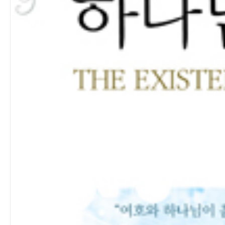
a) 하나님의 나타나심(顯現)
b) 하나님의 직접전달
5) 특별계시의 내용
제3장. 성경(聖經)
제1항. 특별계시와 성경과의 관계성
제2항. 성경의 영감이란 무엇인가?
A) 정의
B) 성경의 증거란 무엇인가?
C) 일반계시와 특별계시의 구체적 방안은 무엇인가?
제4장. 삼위일체(三位一體)