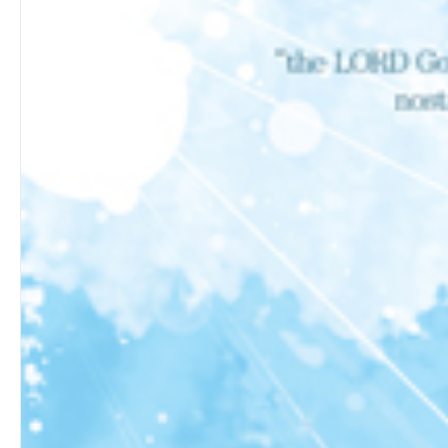
제1항. 삼위일체 하나님이란 무엇을 뜻하고 있는가?
제2항. 삼위일체 하나님이란 구체적 증거는?
제3항. 삼위일체 교리의 성경적 근거는?
A) 구약의 성경적 근거
1) 성부와 성자가 함께 표현되는 복수형의 성경말씀
2) 여호와의 사자(使者)가 하나님 자신으로 묘사된 성경
말씀은?
3) “영”을 확실한 인격으로 불리워진 성경말씀은?
B) 신약의 성경적 근거
1) 예수님께서 세례 받은 이후의 이적은?
2) 예수님의 고별설교 중에서
3) 예수님의 최후명령은 무엇인가?
4) 사도(使徒)들의 축복은?
제4항. 성경 안에 표현된 삼위일체의 말씀은?
A) 성부[The Father]
1) 모든 창조물의 근원은 오직 하나님