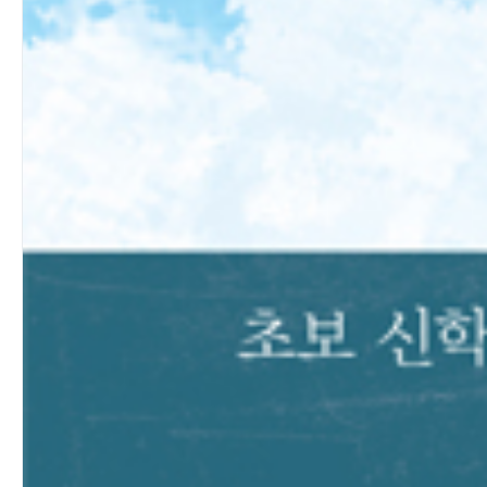
(3) 성령 하나님의 의지(意志)
c) 인격적(人格的)인 행동을 하시는 하나님
2) 성령의 발생
a) 성령은 그리스도의 “영”이라고 말하는가?
b) 그리스도에 의하여 파송되는 선교사실
c) 성도들의 마음에 내주(內住)하시는 성령 하나님
3) 성령의 사역(事役) [the work of the spirit]
a) 창조영역에서 성령의 사역담당을 한 성경적 근거는?
b) 구원영역에서 성령 하나님이 그리스도를 준비하시는
성경적 근거는?
4) 성부, 성자, 성령의 관계
5) 삼위의 하나님
a) 성령께서 구약과 신약에 나타난 성경적 중요성
b) 성령께서 화해와 용서의 확신을 주심
c) 압제받는 자에게 용기로서 희망을
d) 사망에서 새 생명을 회복하는 희망과 구원