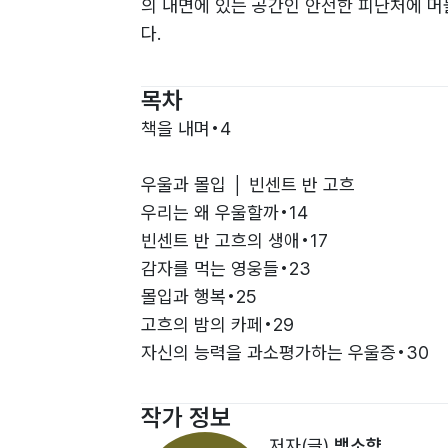
의 내면에 있는 공간인 안전한 피난처에 머
다.
목차
책을 내며•4
우울과 몰입 │ 빈센트 반 고흐
우리는 왜 우울할까•14
빈센트 반 고흐의 생애•17
감자를 먹는 영웅들•23
몰입과 행복•25
고흐의 밤의 카페•29
자신의 능력을 과소평가하는 우울증•30
고흐의 카페 테라스•35
고흐의 노란색은 치유의 색•36
작가 정보
고흐의 해바라기•40
저자(글)
백소향