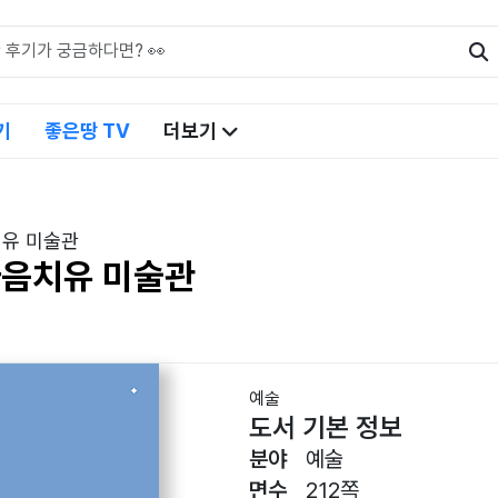
기
좋은땅 TV
더보기
치유 미술관
마음치유 미술관
예술
도서 기본 정보
분야
예술
면수
212쪽