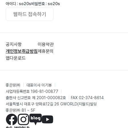
아이디 : so20s
비밀번호 : so20s
웹하드 접속하기
공지사항
이용약관
개인정보취급방침
제휴문의
앱다운로드
좋은땅㈜
|
대표이사 이기봉
|
사업자등록번호 196-81-00877
|
출판사 신고번호 제 2001-000082호
|
FAX 02-374-8614
서울특별시 마포구 양화로12길 26 GWORLD(지월드)빌딩
좋은땅㈜ B1 ~ 5F