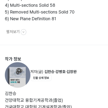
4) Multi-sections Solid 58
5) Removed Multi-sections Solid 70
6) New Plane Definition 81
펼쳐보기
3. Generative Shape Design 103
1) Sweep, Trim 104
2) Multi-Section Surface 121
3) Offset, Intersection, Projection 146
작가 정보
4) Extrude, Sweep 166
5) Revolve 190
저자(글)
김한승·강병호·김창완
인물 상세 정보
김한승
건양대학교 융합기계공학과(졸업)
건국대학교 대학원 기계설계학과(졸업)