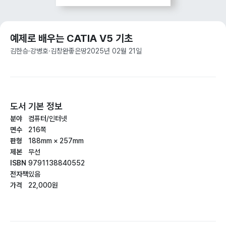
예제로 배우는 CATIA V5 기초
김한승·강병호·김창완
좋은땅
2025년 02월 21일
도서 기본 정보
분야
컴퓨터/인터넷
면수
216쪽
판형
188mm × 257mm
제본
무선
ISBN
9791138840552
전자책
있음
가격
22,000원