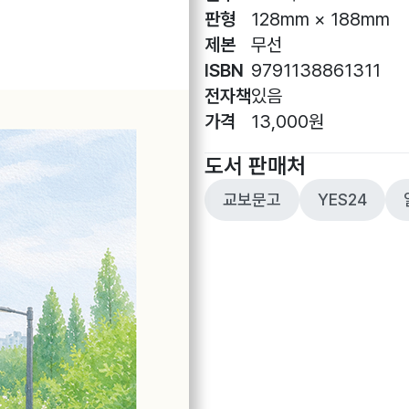
판형
128mm × 188mm
제본
무선
ISBN
9791138861311
전자책
있음
가격
13,000원
도서 판매처
교보문고
YES24