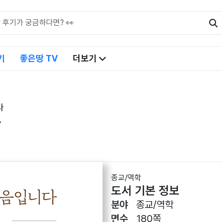
기
좋은땅 TV
더보기
다
다
종교/역학
도서 기본 정보
분야
종교/역학
면수
180쪽