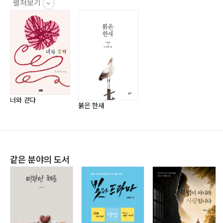
크로키
펼쳐보기
겨우내 푸른 잔디
길 바람
리마의 임아
비가 내려 주기를
고백
빈센트
겨울 나그네
너와 걷다
붉은 한새
3장?너에게로 가는 길
같은 분야의 도서
내 삶의 칠월
그건 바람이었다
가거도
사시나무