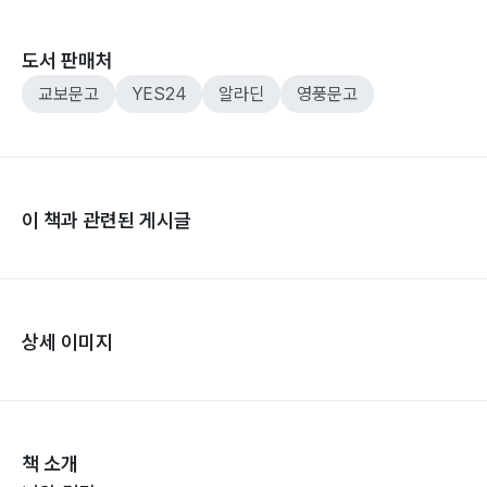
도서 판매처
교보문고
YES24
알라딘
영풍문고
이 책과 관련된 게시글
상세 이미지
책 소개