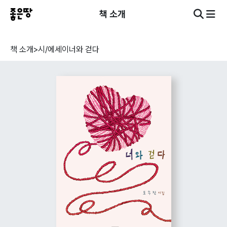
책 소개
책 소개
>
시/에세이
너와 걷다