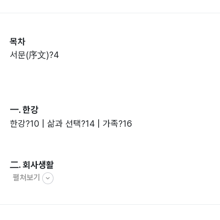
만들게 된 동기이다.
평소 일상에서 느꼈던 일인데 막상 일정한 공간에 담아보
려니 과연 얼마나 그 의미가 있을까 반문하며 몇 번을 접
목차
어두고 망설였는데 그래도 나는 태어나기 13년 전에 돌아
서문(序文)?4
가신 할아버지의 친필 글 하나에서 그 시대의 생활을 상상
하게 된 반가움을 떠올려보며 용기를 내게 되었고 한 사람
에게라도 의미가 있고 유익함이 있다면 엄두를 가져도 무
방하겠다는 결론을 얻었다.
一. 한강
설령 자신의 살아온 길이 다소 미흡하더라도 인생은 각자
한강?10 | 삶과 선택?14 | 가족?16
누구와도 비교될 수 없는 고유한 존재이며 이 세상을 다
준다 하여도 바꿀 수 없는 고귀한 생명으로 누구나 단 1회
를 살다 모두 떠나는 것이다. 生者는 必滅하고 會者는
二. 회사생활
定離한다는 말은 경건하고 지당하다.
펼쳐보기
회사생활?22 | 짧은 만남 긴 추억 ?29 | 스펀지 알레르
다만 얼마나 진실하고 순수한 느낌을 담느냐가 중요하다.
기?32
근 반세기의 세월을 스펀지와 인연이 되어 9년여 기간은
보험인의 저력?35 | 샐러리맨의 덕목?38
직장생활을 하게 되었고 회사가 오래 지속되지 못하여 개