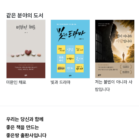
같은 분야의 도서
五. 사업장 이전
좋은 의사?150 | 매운 고추 ?153 | 수박과 처녀 복숭아?
156
주식무지(株式無知) 유감?159 | 대방동을 떠나오며?
161
부천으로 이전?164 | 스펀지와 인연?166
저는 불법이 아니라 사
미완인 채로
빛과 드라마
六. 성현의 생애
람입니다
그가 쉬고 있는 곳?172 | 신중함과 두려움?176 | 삼다도
해후(邂逅)?180
형제 선생님?186 | 명문의 졸업생이 되자 ?189 | 세 분
우리는 당신과 함께
회장님?193
좋은 책을 만드는
칭기즈칸 ?200 | 미래의 한국?203 | 성현의 생애?207
좋은땅 출판사입니다