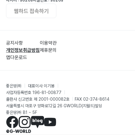
아이디 : so20s
비밀번호 : so20s
연화봉(蓮花峰)?298 | 석별?299 | 고향 집?300 | 그럴
웹하드 접속하기
듯함?301
설거지?302 | 돈?303 | 멋쟁이?304 | 바람?305 | 배
(船)?305
봉춘이?306 | 연가?307 | 짧은 인연?308 | 나무?308
공지사항
이용약관
손자 손녀?309 | 비 <유호>?310 | 인연 ?311
개인정보취급방침
제휴문의
앱다운로드
소감?312
좋은땅㈜
|
대표이사 이기봉
|
사업자등록번호 196-81-00877
|
출판사 신고번호 제 2001-000082호
|
FAX 02-374-8614
서울특별시 마포구 양화로12길 26 GWORLD(지월드)빌딩
좋은땅㈜ B1 ~ 5F
©G-WORLD