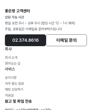
좋은땅 고객센터
七. 향수(鄕愁)와 추억
상담 가능 시간
외할아버지?226 | 어머니 송(頌)?232 | 테니스?236
평일 오전 9시 ~ 오후 6시 (점심 시간 12 ~ 1시 제외)
손자 손녀 ?241 | 지포 라이터와 화장실?254 | 양주목사
주말, 공휴일은 이메일로 문의부탁드립니다
(牧使) ?258
02.374.8616
이메일 문의
나룻배?262 | 군(軍) 생활?266
회사
회사 소개
八. 좌우명
찾아오는 길
대머리 유감(遺憾)?274 | 자연스러운 삶 ?277 | 좌우명
서비스
(座右銘)?280
공지사항
자주 묻는 질문
채팅 상담하기
자료실
二部 시상집(詩想集)
원고 및 파일 전송
초대권?290 | 어머니?292 | 세월?295 | 톤레삽?296 |
동심?297