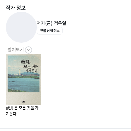
인 사업으로 독립해서 살아오며 체험했던 일을 주제로 올
작가 정보
려 보았으며 돌아보니 부족하고 서투른데 어떻게 살아왔
三. 문화와 역사
는지 스스로의 모습은 아직도 제대로 보이지 않고 그동안
저자(글)
정우일
소부유근(小富由勤)?44 | 출산과 역사?46 | 미국문화
좋은 인연들이 고맙다. 수필집이라지만 평범한 생활담이
인물 상세 정보
사?57 | 일본 방문?77
어 시상도 몇 편 올려 보았다.
한국전쟁?83 | 오리그물?87 | 광한루(廣寒樓) 구경?91
백년손님(百年之客)?93 | 골프와 인생?99 | 소매치기?
《세월은 모든 것을 가져온다》라는 책명(冊名)은 그리스
펼쳐보기
104
사화집(詞華集)에 실려 있는 철학자 ‘플라톤’이 한 말이
기내수담(機內手談)?108 | 인사?113 | 술은 어떻게 마
다.
셔야 할까?117
금강산?122
四. 사업을 시작하며
유보(留保) 개업식 ?130 | 황당(荒唐)했던 일 ?135 | 탄
歲月은 모든 것을 가
져온다
원서?137
별의별 일 ?140 | 동대문을 떠나오며?144