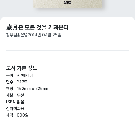
歲月은 모든 것을 가져온다
정우일
좋은땅
2014년 04월 25일
도서 기본 정보
분야
시/에세이
면수
312쪽
판형
152mm × 225mm
제본
무선
ISBN
없음
전자책
없음
가격
000원