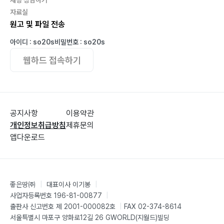
자료실
원고 및 파일 전송
아이디 : so20s
비밀번호 : so20s
웹하드 접속하기
공지사항
이용약관
개인정보취급방침
제휴문의
앱다운로드
좋은땅㈜
|
대표이사 이기봉
|
사업자등록번호 196-81-00877
|
출판사 신고번호 제 2001-000082호
|
FAX 02-374-8614
서울특별시 마포구 양화로12길 26 GWORLD(지월드)빌딩