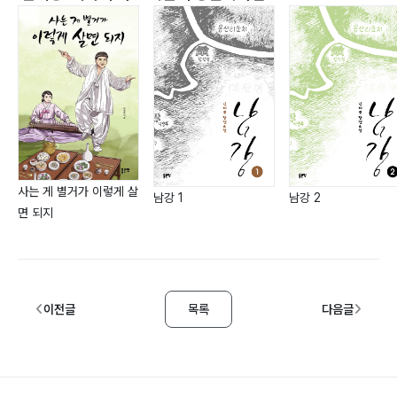
사는 게 별거가 이렇게 살
남강 1
남강 2
면 되지
이전글
목록
다음글