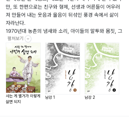
24. 미은은 퇴사했다
만, 또 한편으로는 친구와 형제, 선생과 어른들이 어우러
25. 광명은 미은이를 그리워한다
져 만들어 내는 웃음과 울음이 뒤섞인 풍경 속에서 삶이
26. 미은이를 만나러 간 광명
자라난다.
27. 미은이 엄마를 만난 광명
1970년대 농촌의 냄새와 소리, 아이들의 말투와 몸짓, 그
28. 광명, 미은을 다시 만났다
펼쳐보기
리고 그들이 바라보던 세상의 풍경이 고스란히 펼쳐지며,
29. 진기정밀은 제대로 가동되고 있다
오늘을 사는 이들에게는 잊혀져 가는 유년의 기억을 되살
30. 영숙은 공장을 대산에 짓고 싶어 한다
리고, 아직 그 시절을 겪지 못한 세대에게는 부모와 선배
31. 외환위기는 영숙의 목을 조른다
들이 지나온 삶의 무게와 따뜻함을 전한다. 남강은 묵묵히
32. 영숙은 살아야 했다
흐르며 세월을 삼켰지만, 그 물길 속에는 여전히 아이들의
33. 건물주에게 자신의 것을 주고 생존을 받다
웃음소리와 발자국이 남아 있고, 그 시절의 기억은 시간의
34. 중근이 건물주와 관계를 알았다
강을 건너 지금 이 순간에도 살아 숨 쉬고 있다.
35. 진기정밀은 기사회생하였다
사는 게 별거가 이렇게
남강 1
남강 2
남
살면 되지
36. 원청이 되어야 한다
37. 뚝방한우촌의 탄생
38. 처음으로 단체 손님 예약을 받고
39. 민수가 나타난다