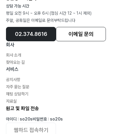
56. 가게는 안정적으로 운영되고 있지만
상담 가능 시간
평일 오전 9시 ~ 오후 6시 (점심 시간 12 ~ 1시 제외)
57. 서울로 치료하러 올라간 철수
주말, 공휴일은 이메일로 문의부탁드립니다
58. 서울에서 수술을 한 철수
59. 진석이 서울서 경기하다
02.374.8616
이메일 문의
60. 여덟 명의 식구가 같이 있다
회사
61. 부모와 자식에게 헌신하는 세대
회사 소개
62. 광명은 술로 나날을 보내고 있다
찾아오는 길
63. 밀레니엄 다가왔다
서비스
64. 원청이 되려면 제품이 있어야 한다
공지사항
65. 이동식 에어컨의 탄생
자주 묻는 질문
66. 이동식 냉방기는 시험 중이다
채팅 상담하기
자료실
원고 및 파일 전송
아이디 : so20s
비밀번호 : so20s
웹하드 접속하기