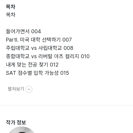
목차
를 원한다. 그래야만 학생이 대학에서 자신이 원하는 학문
목차
을 찾거나 배울 수 있기 때문이다. 이 책에 소개된 60개의
미국 명문 대학교들은 내가 유학을 준비하는 학생들에게
들어가면서 004
추천하는 학교들이다. 지난해부터 몇 달 전까지 나는 이
PartⅠ. 미국 대학 선택하기 007
대학교들에 대한 독자들의 현실감 있는 접근을 위해 60
주립대학교 vs 사립대학교 008
개 학교들 중 45개 학교들의 재학생 또는 졸업생들을 직
종합대학교 vs 리버럴 아츠 컬리지 010
접 만나 인터뷰를 진행하였다. 학교 입학 시 제출한 표준
내게 맞는 전공 찾기 012
점수, 합격 또는 불합격한 다른 대학들, 소사이어티 활동,
SAT 점수별 입학 가능성 015
한국 선배들과의 관계, 취업활동 등에 대한 최신 정보를
얻었으며, 부족하지만 시간을 더 늦추지 않고 출간하는 이
펼쳐보기
PartⅡ. 미국 대학 지원하기 019
유 또한 이를 최대한 빨리 독자들에게 전달해 주고 싶은
마음 때문이다. 이 책이 유학을 준비하는 많은 후배 학생
고등학교 때 배워야 하는 교과목 020
들에게 조금이나마 도움이 되길 희망한다.
대학교 진학 카운슬러 찾기 023
작가 정보
12학년 학교 성적 관리하기 025
표준시험Standardized Test 준비 027