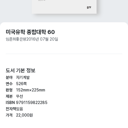
미국유학 종합대학 60
임준희
좋은땅
2016년 07월 20일
도서 기본 정보
분야
자기계발
면수
526쪽
판형
152mm×225mm
제본
무선
ISBN
9791159822285
전자책
있음
가격
22,000원