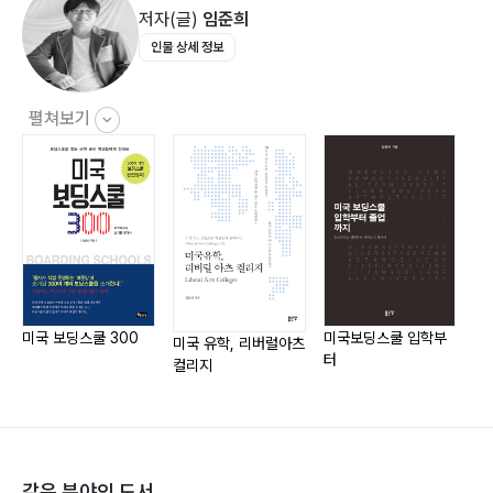
저자(글)
임준희
SAT Subject Test (SAT Ⅱ) 030
인물 상세 정보
엑스트라커리큘러 액티비티Extracurricular Activity
033
에세이Essay 036
펼쳐보기
재정 보조 제도 이해하기 038
아이비리그 대학들의 재정 보조 현황 040
100% 니드멧을 제공하는 미국 대학교 리스트 041
미국 대학교 지원 일정 안내 045
미국 대학교 어드미션 체크리스트 안내 047
미국 대학 준비, 글쓰기가 중요하다 049
미국 보딩스쿨 300
미국보딩스쿨 입학부
미국 유학, 리버럴아츠
미
터
PartⅢ. 종합대학교 60 리스트 051
컬리지
6
같은 분야의 도서