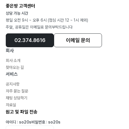
좋은땅 고객센터
제23장 자녀와 타인 앞에서의 부부언행 세계관 150
상담 가능 시간
제24장 시부모와 친부모 불간섭 계약서 세계관 153
평일 오전 9시 ~ 오후 6시 (점심 시간 12 ~ 1시 제외)
제25장 행복한 부부, 행복한 자녀 세계관 158
주말, 공휴일은 이메일로 문의부탁드립니다
제26장 기러기 부부 세계관 161
제27장 효도계약서 세계관 165
02.374.8616
이메일 문의
제28장 가정폭력 세계관 170
회사
제29장 장서갈등 세계관 175
회사 소개
C. 자녀교육과 보육과 형제
찾아오는 길
제01장 자녀교육 세계관 183
서비스
제02장 사교육 투자 세계관 187
공지사항
제03장 자녀보육 세계관 189
자주 묻는 질문
제04장 자녀 수 세계관 191
채팅 상담하기
제05장 자녀 본분 세계관 193
자료실
원고 및 파일 전송
제06장 형제 본분 세계관 195
제07장 자녀 조기인성교육 세계관 197
아이디 : so20s
비밀번호 : so20s
제08장 자녀 과잉보호 세계관 200