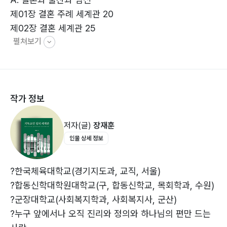
제01장 결혼 주례 세계관 20
제02장 결혼 세계관 25
펼쳐보기
제03장 이혼 세계관 28
제04장 재혼 세계관 31
제05장 혼전동거 세계관 34
제06장 출산 세계관 37
작가 정보
제07장 인공수정과 시험관 수정 세계관 40
제08장 불임 세계관 42
저자(글)
장재훈
제09장 금혼 세계관 44
인물 상세 정보
제10장 독신 세계관 46
제11장 결혼예단 세계관 48
제12장 결혼비용 세계관 51
?한국체육대학교(경기지도과, 교직, 서울)
제13장 결혼주례자 세계관 54
?합동신학대학원대학교(구, 합동신학교, 목회학과, 수원)
제14장 결혼식 장소 세계관 56
?군장대학교(사회복지학과, 사회복지사, 군산)
제15장 결혼폐백 세계관 58
?누구 앞에서나 오직 진리와 정의와 하나님의 편만 드는
제16장 결혼 전 예비부부 상담 및 교육 세계관 60