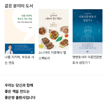
『데이트와 결혼, 이렇게만 하면』, 『기독교 원칙 세계관
같은 분야의 도서
제07장 아빠 본분 세계관 110
①』, 『이단 자유주의 혼합주의 세계관』
제08장 엄마 본분 세계관 112
제09장 시부모와 친부모 본분 세계관 115
제10장 부모부양 세계관 118
제11장 배우자 선택기준 세계관 120
E-mail jangjh3458@hanmail.net
제12장 워킹맘 세계관 123
장재훈 목사 010-6767-3458
제13장 가정일 최종의사결정권 세계관 126
교회 063-442-3458
제14장 별거 세계관 128
소니아의 지중해식 헬
나를 지키며, 부모로 사
명변호사의 이혼전문변
스팩토리
제15장 부모 간섭 세계관 131
는 연습
호사 성장기 1
제16장 계부계모 세계관 134
제17장 가정일 협력 세계관 136
제18장 부부싸움 세계관 138
우리는 당신과 함께
제19장 양가에 대한 세계관 141
좋은 책을 만드는
제20장 가정생활과 교회봉사 세계관 143
좋은땅 출판사입니다
제21장 가계에 흐르는 저주 세계관 146
제22장 가정재정관리 세계관 148