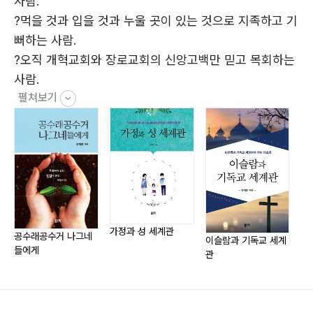
사람.
제17장 낙태 세계관 62
?먹을 것과 입을 것과 누울 곳이 있는 것으로 지족하고 기
제18장 결혼식 이벤트 세계관 64
뻐하는 사람.
제19장 결혼조건 세계관 68
?오직 개혁교회와 장로교회의 신앙고백만 믿고 목회하는
제20장 연애나 중매로 만남 시 검증 세계관 71
사람.
제21장 혼전 계약서 세계관 74
펼쳐보기
?정직하고 공의롭게 살려고 몸부림치는 사람.
제22장 신혼집 장만 세계관 81
?현, 내흥교회 목사(군산, 1996~)
제23장 결혼준비 세계관 84
제24장 졸혼 세계관 88
저서
제25장 비혼 출산 세계관 92
『가정 인성교육 이렇게 하라』, 『교회 인성교육 이렇게 하
B. 부모와 부부와 가정
라』, 『이단 불건전 예방 교과서』, 『불편한 의문』, 『성경적
제01장 미혼모 세계관 96
가정 세계관 교과서』, 『인성 교과서』, 『별세 장례 핸드
가정과 성 세계관
제02장 부모 본분 세계관 98
북』, 『공수래공수거 나그네들에게』, 『가정과 성 세계관』,
공수래공수거 나그네
기
이슬람과 기독교 세계
들에게
제03장 대리모와 대리부 세계관 101
『이슬람과 기독교 세계관』, 『천주교와 개신교 세계관』,
관
제04장 가정 세계관 104
『불교와 기독교 세계관』, 『기독교 경제 세계관』, 『해명』,
제05장 남편 본분 세계관 106
『달콤한 유혹에 저항하라』, 『기독교 성공과 실패 세계관』,
제06장 아내 본분 세계관 108