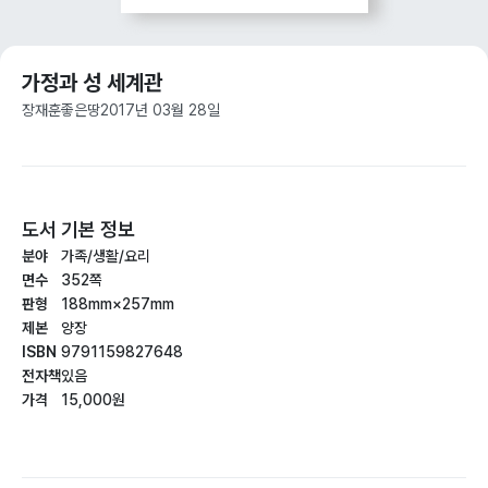
가정과 성 세계관
장재훈
좋은땅
2017년 03월 28일
도서 기본 정보
분야
가족/생활/요리
면수
352쪽
판형
188mm×257mm
제본
양장
ISBN
9791159827648
전자책
있음
가격
15,000원