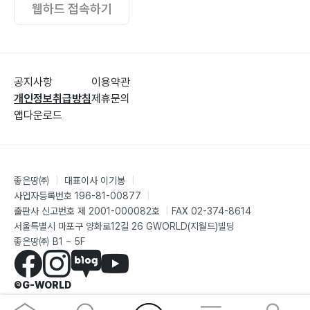
웹하드 접속하기
제09장 자녀의 사회성 배움 과정 세계관 204
제10장 자녀의 배우자 선호 세계관 208
제11장 자녀(아동) 학대 세계관 211
D. 기타
공지사항
이용약관
제01장 배아줄기세포 세계관 214
개인정보취급방침
제휴문의
제02장 가계 빚 세계관 217
앱다운로드
제03장 노후준비 세계관 219
제04장 안락사와 존엄사 세계관 222
제05장 인간복제 세계관 225
좋은땅㈜
|
대표이사 이기봉
|
제06장 뇌사와 장기기증 세계관 227
사업자등록번호 196-81-00877
|
제07장 연명치료 세계관 230
출판사 신고번호 제 2001-000082호
|
FAX 02-374-8614
서울특별시 마포구 양화로12길 26 GWORLD(지월드)빌딩
제08장 사전의료의향서 233
좋은땅㈜ B1 ~ 5F
제09장 사전장례의향서 239
제3부 성(性, Sex)에 대한 세계관
©G-WORLD
제01장 성 세계관 249
제02장 성교 세계관 251