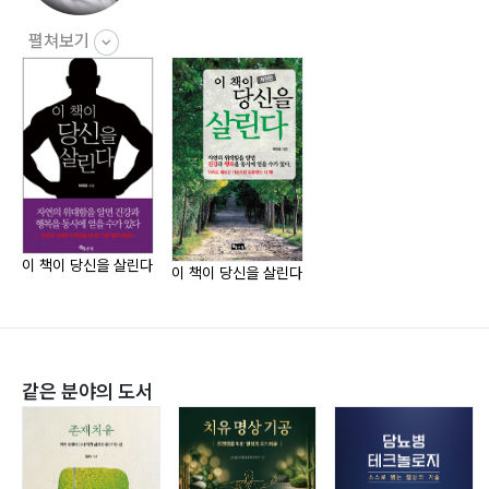
스트레스는 상대적이다
스트레스는 얼마나 해로운가? ?
펼쳐보기
스트레스 해소 사례발표 은상수상 ?
따뜻한 말 한마디가 스트레스를 녹인다 ?
Chapter 4 웃음은 건강과 성공의 비밀열쇠다
웃음은 (면역력, 혈액순환)에 좋다
웃음은 출세와도 연관이 깊다 ?
이 책이 당신을 살린다
이 책이 당신을 살린다
웃음은 뇌가 맑아진다 ?
웃음은 보약 먹는 효과가 있다 ?
Chapter 5 기(氣)는 건강에 좋은 에너지를 얻는다
같은 분야의 도서
기(氣)는 생명의 에너지를 공급 한다
기공(氣功)은 몸의 균형을 바로 잡아준다
태극권은 인간완성으로 이끌어준다 ?