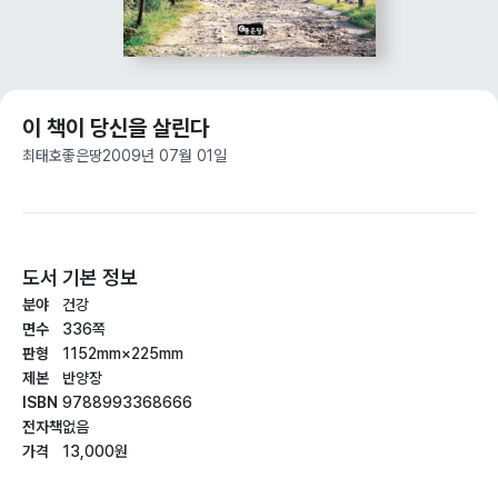
이 책이 당신을 살린다
최태호
좋은땅
2009년 07월 01일
도서 기본 정보
분야
건강
면수
336쪽
판형
1152mm×225mm
제본
반양장
ISBN
9788993368666
전자책
없음
가격
13,000원