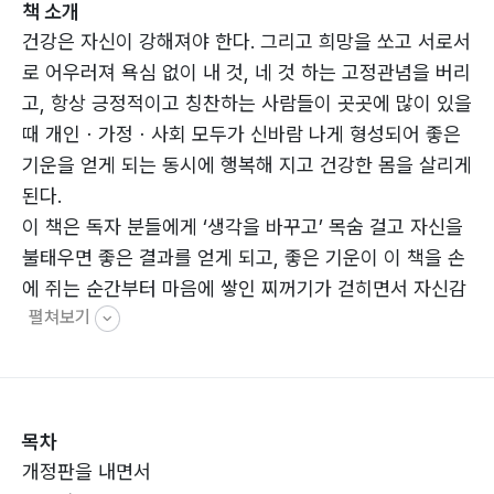
책 소개
건강은 자신이 강해져야 한다. 그리고 희망을 쏘고 서로서
로 어우러져 욕심 없이 내 것, 네 것 하는 고정관념을 버리
고, 항상 긍정적이고 칭찬하는 사람들이 곳곳에 많이 있을
때 개인ㆍ가정ㆍ사회 모두가 신바람 나게 형성되어 좋은
기운을 얻게 되는 동시에 행복해 지고 건강한 몸을 살리게
된다.
이 책은 독자 분들에게 ‘생각을 바꾸고’ 목숨 걸고 자신을
불태우면 좋은 결과를 얻게 되고, 좋은 기운이 이 책을 손
에 쥐는 순간부터 마음에 쌓인 찌꺼기가 걷히면서 자신감
펼쳐보기
이 생기면서 당신의 삶을 확 바꿔 줄것이다.
마지막으로 이순신 장군 동상을 보면 떠오르는 한마디가
생각난다.
바로 생즉사(生則死), 사즉생(死則生)! 살고자 하면 죽
목차
고, 죽고자 하면 사는 것이다.
개정판을 내면서