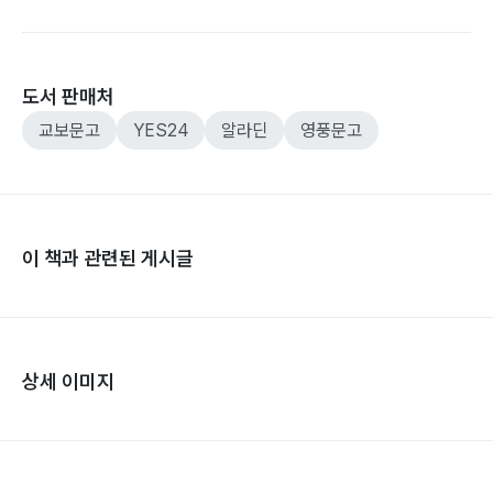
도서 판매처
교보문고
YES24
알라딘
영풍문고
이 책과 관련된 게시글
상세 이미지