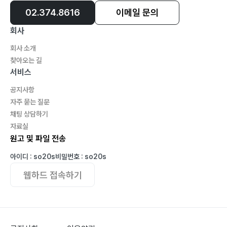
02.374.8616
이메일 문의
Chapter 8 걸어 다녀야 산다
회사
다리 근육은 생명의 연장이다
걸어야 삶의 질이 바뀐다
회사 소개
걷기는 인생의 최고 보약이다
찾아오는 길
서비스
Chapter 9 고구마가 건강을 살린다
공지사항
고구마가 암에 효과가 있다 ?
자주 묻는 질문
채팅 상담하기
아침밥 대신 고구마를 먹자 ?
자료실
고구마는 변비에도 좋다 ?
원고 및 파일 전송
인체의 시계에 따라 실천해야 건강해 진다 ?
아이디 : so20s
비밀번호 : so20s
학원재벌 고통에서 깨어나다 ?
웹하드 접속하기
Chapter 10 당뇨병 물리 칠 수 있다
당뇨병 누구의 말을 따라야 하나?
당뇨병 이것 때문에 생긴다 ?