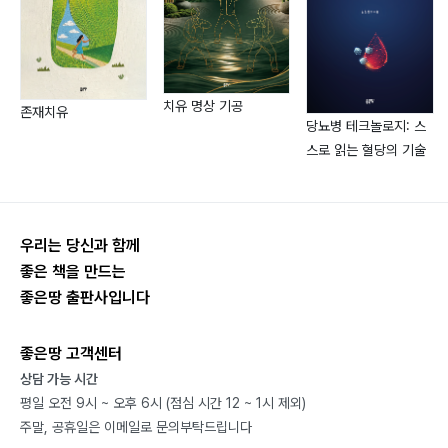
기공수련을 하면 암 세포가 줄어든다 ?
Chapter 6 암(癌) 살려달라고 매달리지 마라
암 세포는 누구나 매일 생긴다 ?
치유 명상 기공
존재치유
검사결과 이상 없다고 안심할 것은 아니다 ?
당뇨병 테크놀로지: 스
낫는다는 신념과 희망이 암을 낫게 한다 ?
스로 읽는 혈당의 기술
심보를 고쳐야 병으로부터 해방이 된다 ?
암 환자 침상에서 박차고 일어나야 살 수 있다 ?
백혈구는 암을 죽이는 역할을 한다 ?
우리는 당신과 함께
암 환자에게는 사랑을 퍼 주어야 좋아진다
좋은 책을 만드는
암은 완치 가능하다
좋은땅 출판사입니다
?
Chapter 7 반신욕은 모든 병에 효과가 있다
좋은땅 고객센터
반신욕은 몸의 균형을 잡아준다
상담 가능 시간
반신욕은 체중과 혈압을 조절해준다
평일 오전 9시 ~ 오후 6시 (점심 시간 12 ~ 1시 제외)
반신욕은 냉기를 없애준다 ?
주말, 공휴일은 이메일로 문의부탁드립니다