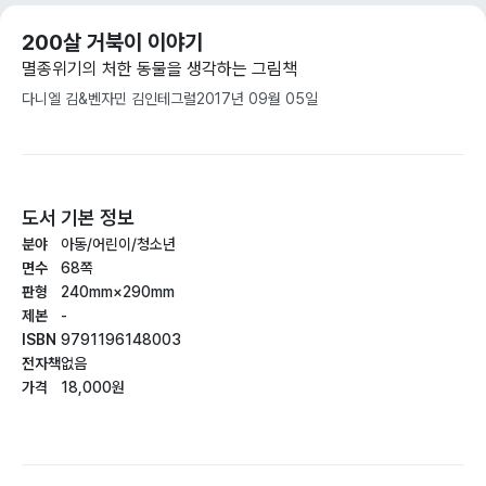
200살 거북이 이야기
멸종위기의 처한 동물을 생각하는 그림책
다니엘 김&벤자민 김
인테그럴
2017년 09월 05일
도서 기본 정보
분야
아동/어린이/청소년
면수
68쪽
판형
240mm×290mm
제본
-
ISBN
9791196148003
전자책
없음
가격
18,000원