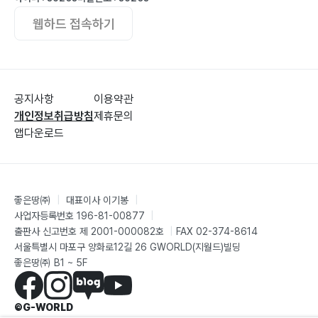
웹하드 접속하기
공지사항
이용약관
개인정보취급방침
제휴문의
앱다운로드
좋은땅㈜
|
대표이사 이기봉
|
사업자등록번호 196-81-00877
|
출판사 신고번호 제 2001-000082호
|
FAX 02-374-8614
서울특별시 마포구 양화로12길 26 GWORLD(지월드)빌딩
좋은땅㈜ B1 ~ 5F
©G-WORLD