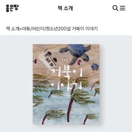
책 소개
책 소개
>
아동/어린이/청소년
200살 거북이 이야기