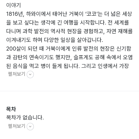
이야기
1816년, 하와이에서 태어난 거북이 ‘코코’는 더 넓은 세상
을 보고 싶다는 생각에 긴 여행을 시작합니다. 전 세계를
다니며 과학 발전의 역사적 현장을 경험하고, 자연 재해를
이겨내기도 하며 다양한 일상을 살아갑니다.
200살이 되던 때 거북이에게 인류 발전의 현장은 신기함
과 감탄의 연속이기도 했지만, 슬프게도 공해 속에서 오염
된 음식을 먹고 병이 들게 됩니다. 그리고 인생에서 가장
펼쳐보기
피하고 싶은 순간을 맞이합니다.
그건 바로 숨도 제대로 쉴 수 없는 공해였습니다. 이제껏
그 어떤 장벽도 다 이겨 낸 거북이는 공해라는 장벽 앞에
서 무너졌지만, 어린 형제의 따뜻한 마음과 구조의 손길을
목차
통해 다시 건강을 되찾습니다.
목차가 없습니다.
<200살 거북이 이야기>는 거북이를 사랑하는 어린 형제
펼쳐보기
의 따뜻한 마음을 통해 어린이와 어른 모두가 또 다른 지
구의 주인인 동물들과 함께 어떻게 살아가야 하는지, 환경