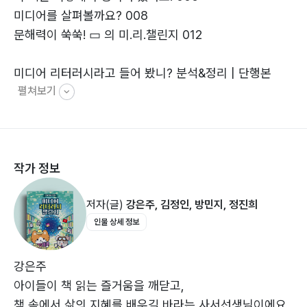
미디어를 살펴볼까요? 008
리를 내는
문해력이 쑥쑥! ▭ 의 미.리.챌린지 012
능동적인 미디어 리더로 성장하도록 돕습니다.
디지털 대전환의 시대를 살아갈 우리에게 이 책은
미디어 리터러시라고 들어 봤니? 분석&정리 | 단행본
세상을 올바르게 바라보고 소통하게 하는
펼쳐보기
014
가장 든든한 나침반이 되어 줄 것입니다.
미디어는 어떻게 바뀌었을까? 정리&협력 | 단행본 016
우리 생활 속 미디어, 어디에 숨어 있을까? 함께 누리기 |
단행본 018
작가 정보
가짜 뉴스를 찾는 탐정이 되어 볼까? 분석하기&생각 모으
기 | 잡지 020
저자(글)
강은주, 김정인, 방민지, 정진희
나의 미디어 생활 점수는 몇 점일까? 평가하기 | 카드뉴스
인물 상세 정보
022
낱말로 미디어 리터러시를 키워 볼까? 분석하기 | 국어사
전 024
강은주
서평에서 소개하는 책은 어떤 책일까? 생각 모으기 | 서평
아이들이 책 읽는 즐거움을 깨닫고,
026
책 속에서 삶의 지혜를 배우길 바라는 사서선생님이에요.