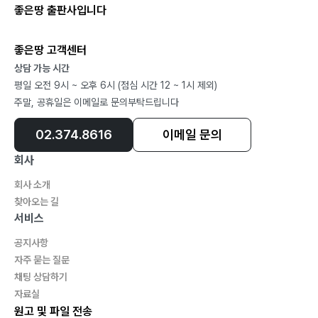
좋은땅 출판사입니다
항생제, 약일까? 독일까? 분석&협력 | 포스터 068
좋은땅 고객센터
민화는 어떤 그림일까? 정리하기 | 누리집 070
상담 가능 시간
옛날에도 광고가 있었다고? 분석&생산 | 광고 072
평일 오전 9시 ~ 오후 6시 (점심 시간 12 ~ 1시 제외)
유네스코(UNESCO) 인류무형유산에 등재된 자랑스러운
주말, 공휴일은 이메일로 문의부탁드립니다
우리 음악은? 정리하기 | 영상 074
02.374.8616
이메일 문의
베를린부터 파리까지 몇 개의 메달을 땄을까? 검색하기 |
신문&누리집 076
회사
회사 소개
문자가 아닌 숫자로 소통을 했다고? 생각 모으기 | 뉴스
찾아오는 길
078
서비스
인공지능에게 프랑스어 공부에 대해서 상담해 볼까? 검색
공지사항
하기 | 인공지능 080
자주 묻는 질문
조상들의 지혜가 담긴 센스있는 말을 써 볼까? 협력하기 |
채팅 상담하기
속담사전 082
자료실
원고 및 파일 전송
독서 프로그램을 신청해 볼까? 분석하기 | 가정통신문