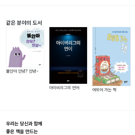
왜 방금 외운 영어단어가 기억나지 않을까? 분석&생산 |
인포그래픽 048
같은 분야의 도서
용돈 계획을 세워 볼까? 분석&생산 | 인포그래픽&영상
050
나에게 맞는 직업은 뭘까? 분석하기 | 누리집 052
동물은 어떻게 나눌 수 있을까? 정리하기 | 단행본 054
검색해 보자! 생명과학 검색하기 | 교과서 056
불안아 안녕? 안녕~
우주, 어디까지 알고 있니? 검색하기 | 잡지 058
국립수목원으로 떠나 볼까? 정리&협력 | 누리집 060
아이비리그의 언어
여위어 가는 책
기후위기는 어떻게 극복할 수 있을까? 생각 모으기 | 영상
062
요리책을 만들어 볼까? 정리하기 | 블로그 064
우리는 당신과 함께
우리가 몰랐던 드론의 또 다른 얼굴은? 분석하기 | 신문
좋은 책을 만드는
066