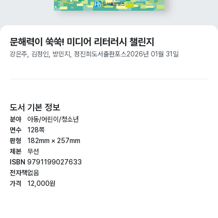
문해력이 쑥쑥! 미디어 리터러시 챌린지
강은주, 김정인, 방민지, 정진희
도서출판포스
2026년 01월 31일
도서 기본 정보
분야
아동/어린이/청소년
면수
128쪽
판형
182mm × 257mm
제본
무선
ISBN
9791199027633
전자책
없음
가격
12,000원