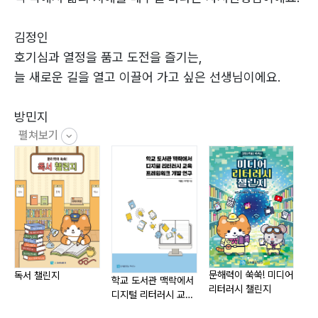
블로그에 올라온 글을 읽어 볼까? 정리하기 | 블로그 028
김정인
드라마 대본에 나오는 두 사람은 누구일까? 분석하기 | 드
호기심과 열정을 품고 도전을 즐기는,
라마 대본 030
늘 새로운 길을 열고 이끌어 가고 싶은 선생님이에요.
국립어린이청소년 도서관 안내 책자를 만들어 볼까? 생산
하기 | 누리집 032
방민지
내 마음이 피라미드였다고? 정리하기 | 웹툰 034
펼쳐보기
책 속 세상을 통해 더 넓은 세계를 만나고,
명심보감 밸런스 게임을 해 볼까? 분석하기 | 책 목차
그 여정에서 배우며 성장하는 아이들을
036
응원하는 선생님이에요.
누가 진짜 엄마일까? 분석&정리 | 신문 038
정진희
단군신화 속 진실을 찾아볼까? 분석하기 | 웹툰 040
학교도서관에서 함께 꿈꾸고 성장하고 싶은
음료 광고, 정말 믿어도 될까? 분석하기 | 광고 042
램프의 요정 지니 사서쌤이에요.
열
신들의 대화는 어떨까? 분석하기 | 소셜미디어 044
이 책을 통해서 여러분을 만날 수 있게 되어서 반가워요.
문해력이 쑥쑥! 미디어
독서 챌린지
학교 도서관 맥락에서
리터러시 챌린지
활짝 열린 도서관에 와서 책을 펼치고 미래를 펼쳐 볼래
디지털 리터러시 교육
프레임워크 개발 연구
나만 좋으면 될까? 분석&생산 | 영상 046
요?