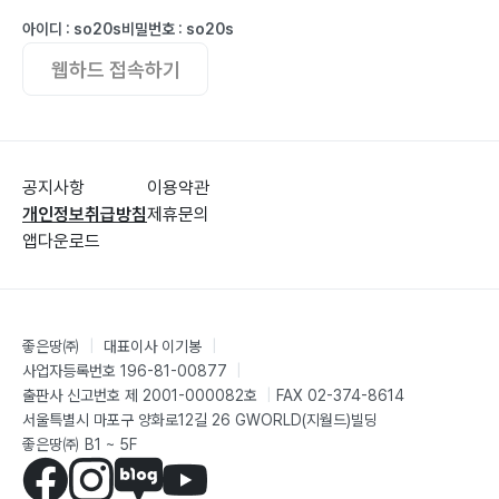
084
아이디 : so20s
비밀번호 : so20s
웹하드 접속하기
다른 사람 콘텐츠를 따라 해도 될까? 분석&생산 | 단행본
086
이것도 폭력이라고? 협력하기 | 단행본 088
상상 속 미래 미디어, 우리가 만날 날은 언제일까? 검색하
공지사항
이용약관
기 | 단행본 090
개인정보취급방침
제휴문의
앱다운로드
인터넷에 남긴 발자국, 평생 따라온다면? 정리하기&생각
모으기 | 단행본 092
단체 채팅방에서 이야기 나누는 것도 조심해야 한다고?
함께 누리기 | 소셜미디어 094
좋은땅㈜
|
대표이사 이기봉
|
내가 올린 정보는 내 친구만 보는 것이 아니라고? 생각 모
사업자등록번호 196-81-00877
|
출판사 신고번호 제 2001-000082호
|
FAX 02-374-8614
으기 | 소셜미디어 096
서울특별시 마포구 양화로12길 26 GWORLD(지월드)빌딩
옛날 이야기에도 가짜 뉴스가 있다고? 생산하기 | 카드뉴
좋은땅㈜ B1 ~ 5F
스 098
미디어는 나의 24시간을 얼마나 채우고 있을까? 정리하