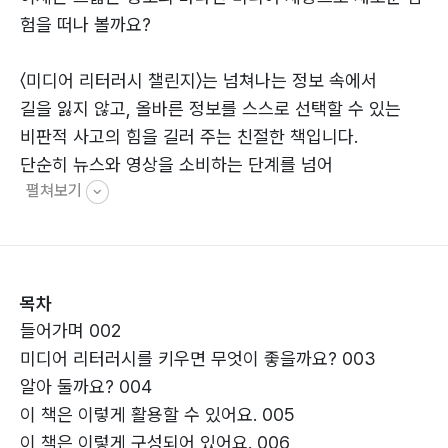
험을 떠나 볼까요?
〈미디어 리터러시 챌린지〉는 넘쳐나는 정보 속에서
길을 잃지 않고, 올바른 정보를 스스로 선택할 수 있는
비판적 사고의 힘을 길러 주는 친절한 책입니다.
단순히 뉴스와 영상을 소비하는 단계를 넘어
펼쳐보기
그 안에 숨겨진 의도를 파악하고,
교묘한 가짜 뉴스를 구별해 내는 팩트체크 능력을
흥미진진한 미션 형식으로 풀어냈습니다.
특히 인공지능과 공존해야 하는 미래를 살아갈 우리에게
목차
꼭 필요한
들어가며 002
디지털 시민성과 타인을 존중하는 소통의 에티켓을
미디어 리터러시를 키우면 무엇이 좋을까요? 003
귀여운 캐릭터들과 함께 즐겁게 배울 수 있도록 구성했습
알아 둘까요? 004
니다.
이 책은 이렇게 활용할 수 있어요. 005
학교와 가정에서 바로 활용 가능한 활동들은
이 책은 이렇게 구성되어 있어요. 006
수동적인 시청자에서 머물지 않고, 당당하게 자신의 목소