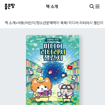
책 소개
책 소개
>
아동/어린이/청소년
문해력이 쑥쑥! 미디어 리터러시 챌린지