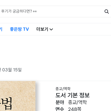
기
좋은땅 TV
더보기
년 03월 15일
종교/역학
도서 기본 정보
분야
종교/역학
면수
248쪽