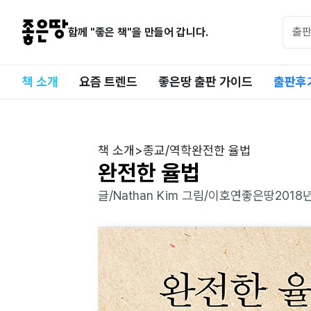
함께 "좋은 책"을 만들어 갑니다.
책 소개
요즘 트렌드
좋은땅 출판 가이드
출판후
책 소개
>
종교/역학
완전한 율법
완전한 율법
글/Nathan Kim 그림/이호연
좋은땅
2018