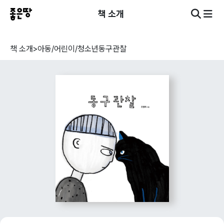
책 소개
책 소개
>
아동/어린이/청소년
동구관찰