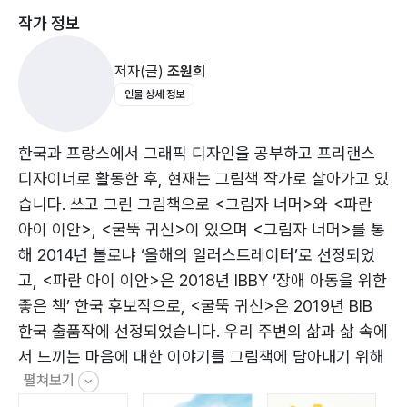
작가 정보
한 분위기를 담고 있습니다.
저자(글)
조원희
인물 상세 정보
한국과 프랑스에서 그래픽 디자인을 공부하고 프리랜스
디자이너로 활동한 후, 현재는 그림책 작가로 살아가고 있
습니다. 쓰고 그린 그림책으로 <그림자 너머>와 <파란
아이 이안>, <굴뚝 귀신>이 있으며 <그림자 너머>를 통
해 2014년 볼로냐 ‘올해의 일러스트레이터’로 선정되었
고, <파란 아이 이안>은 2018년 IBBY ‘장애 아동을 위한
좋은 책’ 한국 후보작으로, <굴뚝 귀신>은 2019년 BIB
한국 출품작에 선정되었습니다. 우리 주변의 삶과 삶 속에
서 느끼는 마음에 대한 이야기를 그림책에 담아내기 위해
펼쳐보기
끊임없이 고민하며, 네 번째 그림책 <바람>을 지었습니