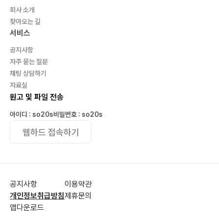
회사 소개
찾아오는 길
서비스
공지사항
자주 묻는 질문
채팅 상담하기
자료실
원고 및 파일 전송
아이디 : so20s
비밀번호 : so20s
웹하드 접속하기
공지사항
이용약관
개인정보취급방침
제휴문의
앱다운로드