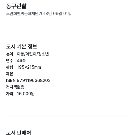
동구관찰
조원희
엔씨문화재단
2018년 06월 01일
도서 기본 정보
분야
아동/어린이/청소년
면수
46쪽
판형
195×215mm
제본
-
ISBN
9791196368203
전자책
없음
가격
16,000원
도서 판매처