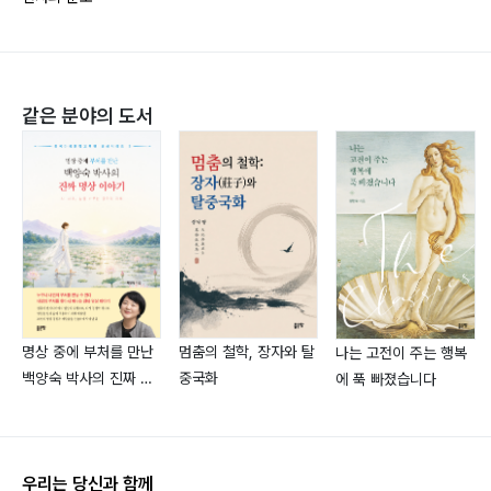
집계하는
‘2010년 해피포인트왕’을 수상하였으며
산을 좋아해 전국의 명산을 찾아다니며 체력단련과 구상
같은 분야의 도서
하기를 즐기고 있으며
국세청 내 글 쓰는 사람들의 모임인 국세문우회에서 왕성
한 활동을 전개해 오고 있음.
오늘도 베스트셀러 작가를 꿈꾸며 새벽 5시면 어김없이
일어나 글쓰기에 매달리며
직장일이 끝난 저녁에도 여유시간을 활용 창작에 전념하
고 있음.
명상 중에 부처를 만난
멈춤의 철학, 장자와 탈
나는 고전이 주는 행복
백양숙 박사의 진짜 명
중국화
에 푹 빠졌습니다
상 이야기
우리는 당신과 함께