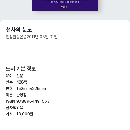
천사의 분노
임상현
좋은땅
2011년 05월 01일
도서 기본 정보
분야
인문
면수
428쪽
판형
152mm×225mm
제본
반양장
ISBN
9788964491553
전자책
없음
가격
13,000원