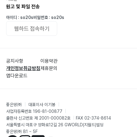
원고 및 파일 전송
아이디 : so20s
비밀번호 : so20s
웹하드 접속하기
공지사항
이용약관
개인정보취급방침
제휴문의
앱다운로드
좋은땅㈜
|
대표이사 이기봉
|
사업자등록번호 196-81-00877
|
출판사 신고번호 제 2001-000082호
|
FAX 02-374-8614
서울특별시 마포구 양화로12길 26 GWORLD(지월드)빌딩
좋은땅㈜ B1 ~ 5F