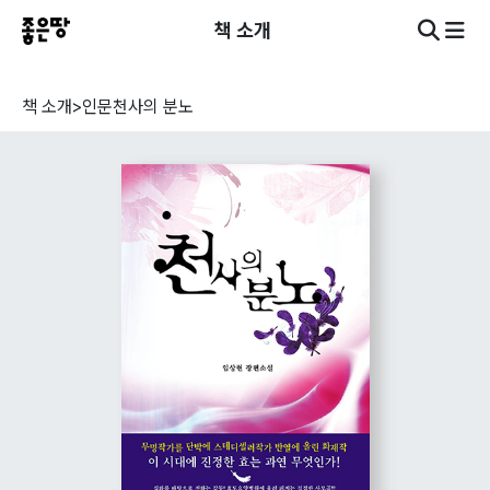
책 소개
책 소개
>
인문
천사의 분노