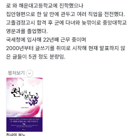
로 와 해운대고등학교에 진학했으나
집안형편으로 한 달 만에 관두고 여러 직업을 전전했다.
고졸검정고시 합격 후 군에 다녀와 늦깎이로 중앙대학교
영문과를 졸업했다.
국세청에 입사해 22년째 근무 중이며
2000년부터 글쓰기를 취미로 시작해 현재 발표하지 않
은 글들이 5권 정도 분량임.
펼쳐보기
2004년 국세공무원 문예대전에서 소설 부문 우수상, 수
필 부문 장려상을 수상했으며
전국의 2만여 직원들이 공유하는 인트라넷에 『상처받은
여자는 두 번 울지 않는다』
『꿈꾸는 산동네』 『천사의 분노』 등 장편의 글을 연재해 상
당한 호응과 반향을 불러일으킴.
2만여 국세청 전체 직원들이 읽은 글에 공감표시 숫자로
천사의 분노