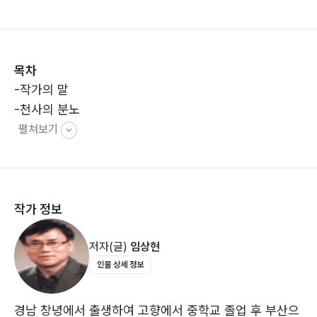
절이 되어 버렸고
더 이상 사람들의 관심거리가 되지 못합니다. 하지만 아무
리 그렇더라도
목차
더럽고 음습한 진흙탕 속에서도 얼굴을 내미는 화사한 연
-작가의 말
꽃이 있듯
-천사의 분노
신선한 충격을 주는 감동은 존재하기 마련입니다.
펼쳐보기
이제 그 감동을 받아들일 몫은 독자에게로 넘어갔습니다.
그리고 한 가지 저에게 소망이 있다면 계속해서 글을 쓸
수 있는 계기가
이 책으로 이루어지기를 희망해 봅니다.
작가 정보
-작가의 말 중에서...
저자(글)
임상현
인물 상세 정보
경남 창녕에서 출생하여 고향에서 중학교 졸업 후 부산으