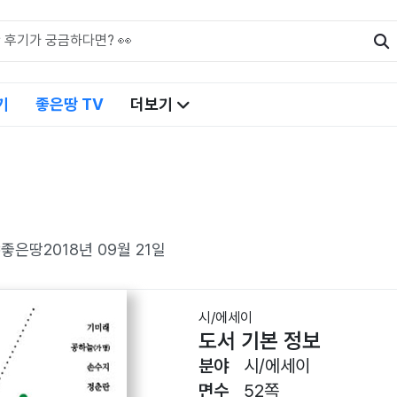
기
좋은땅 TV
더보기
냐
좋은땅
2018년 09월 21일
시/에세이
도서 기본 정보
분야
시/에세이
면수
52쪽