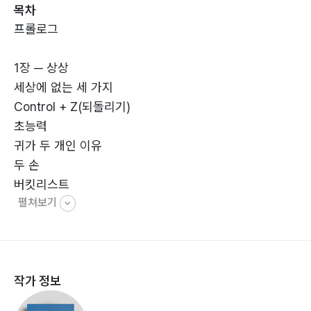
목차
빠르게 지나가는 일상 속에서 잠시 멈춰 숨을 고르고 싶은
프롤로그
사람들에게 천천히 건네는 이야기다.
1장 ─ 상상
세상에 없는 세 가지
Control + Z(되돌리기)
초능력
귀가 두 개인 이유
두 손
버킷리스트
펼쳐보기
입은 닫고 지갑은 여는 어른
뭘 그려야 할지 모르겠어요
좋아하는 일 vs 잘하는 일
꿈이 길게 그어진 밑줄이었으면
작가 정보
박물관 사장님
청산