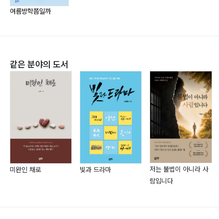
1월 2일 해돋이
여름방학쯤일까
나이라는 숫자
가장 빨리 가는 법
뒤로가기
누구든 혼자다
같은 분야의 도서
개인회생
현타
불안할 때
불쑥 걸려오는 전화
염색
찔레꽃과 할미꽃
4장 ─ 일상
저는 불법이 아니라 사
혼밥
미완인 채로
빛과 드라마
람입니다
발견
시장
알람