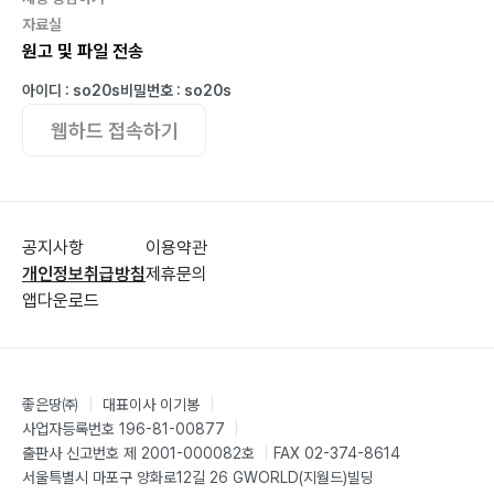
자료실
원고 및 파일 전송
아이디 : so20s
비밀번호 : so20s
웹하드 접속하기
공지사항
이용약관
개인정보취급방침
제휴문의
앱다운로드
좋은땅㈜
|
대표이사 이기봉
|
사업자등록번호 196-81-00877
|
출판사 신고번호 제 2001-000082호
|
FAX 02-374-8614
서울특별시 마포구 양화로12길 26 GWORLD(지월드)빌딩