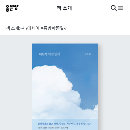
책 소개
책 소개
>
시/에세이
여름방학쯤일까