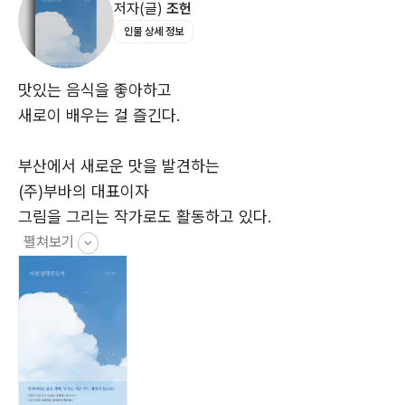
저자(글)
조헌
유서
인물 상세 정보
2장 ─ 인물
룸메이트 안토니오
맛있는 음식을 좋아하고
한 수 위
새로이 배우는 걸 즐긴다.
모르는 게 없던 녀석
달은 부끄러울 거 같아요
부산에서 새로운 맛을 발견하는
천재
(주)부바의 대표이자
다섯 번의 수능
그림을 그리는 작가로도 활동하고 있다.
동네 대장
펼쳐보기
반칙
파전보다는 김치전
우산 그녀
3장 ─ 시간
해돋이