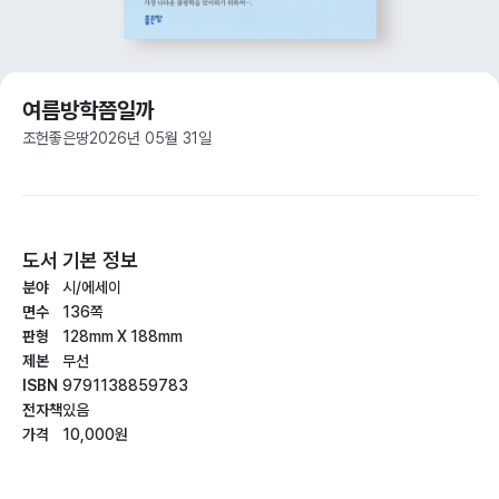
여름방학쯤일까
조헌
좋은땅
2026년 05월 31일
도서 기본 정보
분야
시/에세이
면수
136쪽
판형
128mm X 188mm
제본
무선
ISBN
9791138859783
전자책
있음
가격
10,000원