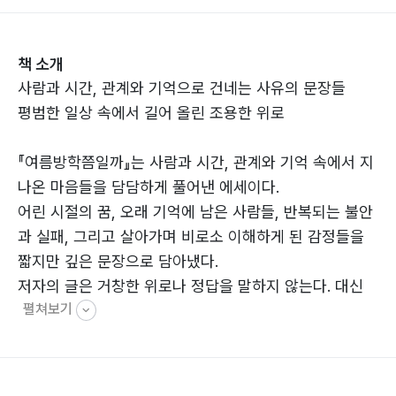
책 소개
사람과 시간, 관계와 기억으로 건네는 사유의 문장들
평범한 일상 속에서 길어 올린 조용한 위로
『여름방학쯤일까』는 사람과 시간, 관계와 기억 속에서 지
나온 마음들을 담담하게 풀어낸 에세이다.
어린 시절의 꿈, 오래 기억에 남은 사람들, 반복되는 불안
과 실패, 그리고 살아가며 비로소 이해하게 된 감정들을
짧지만 깊은 문장으로 담아냈다.
저자의 글은 거창한 위로나 정답을 말하지 않는다. 대신
펼쳐보기
평범한 하루 속에서 누구나 한 번쯤 느껴봤을 마음들을 조
용히 꺼내 보인다.
웃음이 나는 순간과 쓸쓸한 장면들이 자연스럽게 이어지
며, 독자는 어느새 자신의 시간들을 함께 떠올리게 된다.