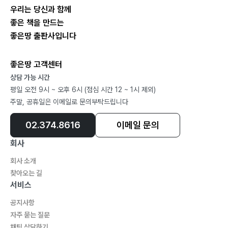
라면
우리는 당신과 함께
택시
좋은 책을 만드는
내가 뭐라고
좋은땅 출판사입니다
에필로그
좋은땅 고객센터
상담 가능 시간
평일 오전 9시 ~ 오후 6시 (점심 시간 12 ~ 1시 제외)
주말, 공휴일은 이메일로 문의부탁드립니다
02.374.8616
이메일 문의
회사
회사 소개
찾아오는 길
서비스
공지사항
자주 묻는 질문
채팅 상담하기