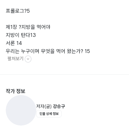
프롤로그?5
제1장 ?지방을 먹어야
지방이 탄다13
서론 14
우리는 누구이며 무엇을 먹어 왔는가? 15
펼쳐보기
칼로리에 대한 오해 19
탄수화물은 필수 영양소인가? 22
고인류와 같은 생활 방식으로 사는 인류의 식생활 24
지방대사에 대하여: 지방을 주로 섭취해야 지방이 소모된
작가 정보
다 30
고탄수화물 섭취는 중성지방을 증가시킨다 34
저자(글)
강승구
비만에 대하여 39
인물 상세 정보
수면시간이 비만에 미치는 영향 43
오해를 받고 있는 식품 첨가물들 48