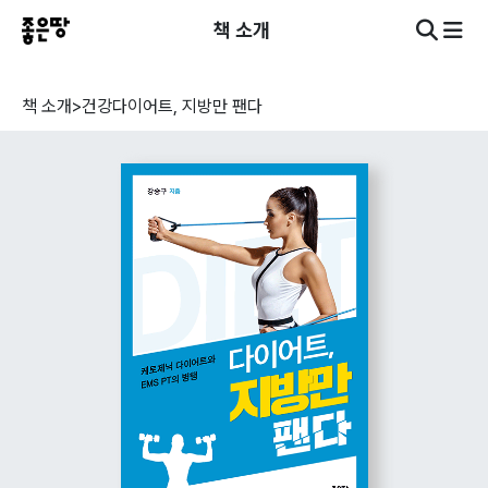
책 소개
책 소개
>
건강
다이어트, 지방만 팬다