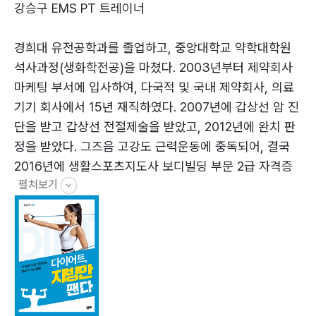
다이어트 식이요법 경향 56
강승구 EMS PT 트레이너
근력운동 시 웨이 프로틴을 섭취해야 되는 이유 69
경희대 유전공학과를 졸업하고, 중앙대학교 약학대학원
석사과정(생화학전공)을 마쳤다. 2003년부터 제약회사
마케팅 부서에 입사하여, 다국적 및 국내 제약회사, 의료
기기 회사에서 15년 재직하였다. 2007년에 갑상선 암 진
제2장 ?식이 습관의 실전:
단을 받고 갑상선 전절제술을 받았고, 2012년에 완치 판
근력운동과 병행하는 식이요법75
정을 받았다. 그즈음 고강도 근력운동에 중독되어, 결국
2016년에 생활스포츠지도사 보디빌딩 부문 2급 자격증
제3장 ?유산소운동
펼쳐보기
을 취득하기에 이른다. 2016년 11월에 1:1 EMS PT짐인
습관의 변화 81
‘더 슬림핏 EMS짐’을 오픈하여 직접 운영하고 있다. 이곳
마사이 워킹으로 유산소운동의 습관을 바꾼다 82
에서는 인바디 데이터를 기반으로 분석하여 회원들에게
생활습관 가이드를 제시, 관찰, 사후관리를 하고 있다.