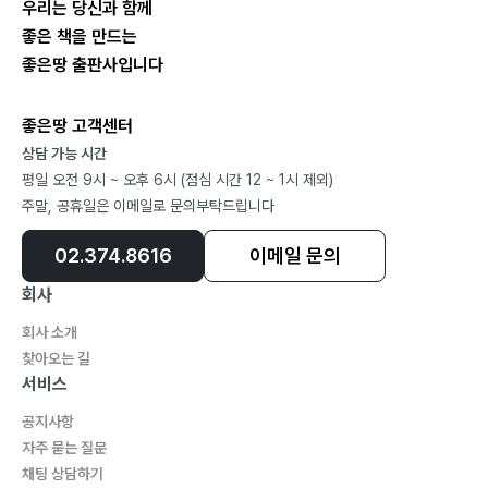
우리는 당신과 함께
m-CKD(modified Cyclinical Ketogenic Diet) 발견 및
좋은 책을 만드는
적용 125
좋은땅 출판사입니다
제5장 ?사례 연구(Case Study):
EMS PT와 케토제닉 식이 병행 후
좋은땅 고객센터
근육 및 지방량, 체중의 변화131
상담 가능 시간
방법(Method) 132
평일 오전 9시 ~ 오후 6시 (점심 시간 12 ~ 1시 제외)
EMS PT와 케토제닉 다이어트와 병행 결과 136
주말, 공휴일은 이메일로 문의부탁드립니다
02.374.8616
이메일 문의
회사
제6장 ?못다 한
회사 소개
이야기들161
찾아오는 길
인류는 탄수화물과 산소로 인해 멸망할 것이다 162
서비스
의료 시스템의 현실 176
공지사항
자주 묻는 질문
채팅 상담하기