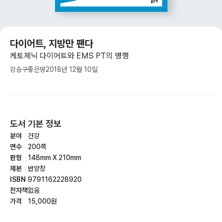
다이어트, 지방만 팬다
케토제닉 다이어트와 EMS PT의 병행
강승구
좋은땅
2018년 12월 10일
도서 기본 정보
분야
건강
면수
200쪽
판형
148mm X 210mm
제본
반양장
ISBN
9791162228920
전자책
없음
가격
15,000원