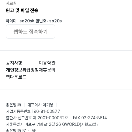
자료실
원고 및 파일 전송
별첨
191
아이디 : so20s
비밀번호 : so20s
전체 대상자의 임상 결과(31명, 인바디 데이터 기준) 192
웹하드 접속하기
추천도서 및 참고문헌?196
공지사항
이용약관
개인정보취급방침
제휴문의
앱다운로드
좋은땅㈜
|
대표이사 이기봉
|
사업자등록번호 196-81-00877
|
출판사 신고번호 제 2001-000082호
|
FAX 02-374-8614
서울특별시 마포구 양화로12길 26 GWORLD(지월드)빌딩
좋은땅㈜ B1 ~ 5F