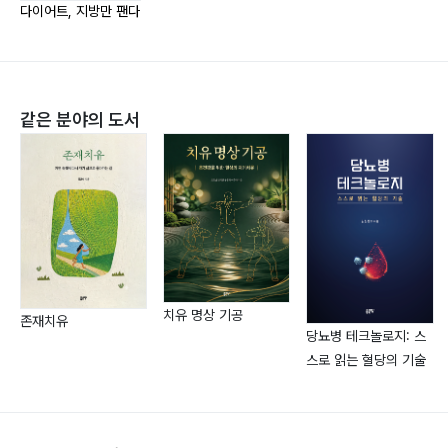
제4장 ?근력운동 습관의 변화:
다이어트, 지방만 팬다
고강도 저항 운동, EMS 운동85
다이어트에 대한 절실함은 습관을 바꾸는 기본 원동력이
다 86
같은 분야의 도서
근육 증대를 위해서는 반드시 운동 후 운동 부위에
근육통이 있어야 한다 90
신경과 근육에 대해서 93
저항 운동 이후 근육통에서의 회복에 관하여 97
트레이너에게 근력운동을 배워야 하는 이유 99
근력운동과 식이조절을 병행해야만 하는 이유 102
EMS 운동 105
EMS의 안전성(Safety) Ⅰ 112
치유 명상 기공
존재치유
당뇨병 테크놀로지: 스
EMS의 안전성 Ⅱ 115
스로 읽는 혈당의 기술
개인용 EMS 기기와 EMS 기기의 차이점 121
인바디 활용에 관하여 122
EMS PT 적용하에서