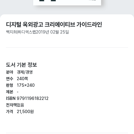
디지털 옥외광고 크리에이티브 가이드라인
백지희
㈜디엑스랩
2019년 02월 25일
도서 기본 정보
분야
경제/경영
면수
240쪽
판형
175×240
제본
-
ISBN
9791196182212
전자책
없음
가격
21,500원