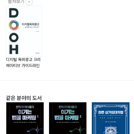
- Location 6: 강동구/송파구
펼쳐보기
- Location 7: 은평구/마포구/서대문구
- Location 8: 종로구/중구/용산구
Part IV. DOOH Innovation
- DOOH, 인지기술로 진화하다
- DOOH, 새로운 가능성을 발견하다
디지털 옥외광고 크리
에이티브 가이드라인
같은 분야의 도서